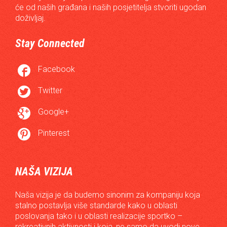
će od naših građana i naših posjetitelja stvoriti ugodan
doživljaj.
Stay Connected

Facebook

Twitter

Google+

Pinterest
NAŠA VIZIJA
Naša vizija je da budemo sinonim za kompaniju koja
stalno postavlja više standarde kako u oblasti
poslovanja tako i u oblasti realizacije sportko –
rekreativnih aktivnosti i koja, ne samo da uvodi nove