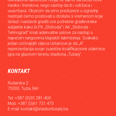
navike i trendove, nego nastoji da ih i održava i
usavršava. Obzirom da smo preduzeće u izgradnji
nastojat ćemo poslovati u dosluhu s vremenom koje
dolazi i nastaviti graditi sve potrebne građevinske
subjekte kako bi FK „Sloboda“ i AK „Sloboda -
Tehnograd“ imali adekvatne uslove za nastup u
najvećim rangovima klupskih takmičenja. Svakako
jedan od krajnjih ciljeva Ustanove je da „A“
reprezentacija svoje zvanične kvalifikacione utakmice
igra na glavnom terenu stadiona „Tušanj“.
KONTAKT
Rudarska 2
75000, Tuzla, BiH
Tel: +387 (0)35 281-400
Mob: +387 (0)61 731 470
E-mail:
kontakt@stadiontusanj.ba