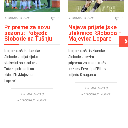
Comments
Co
6. AUGUSTA 2026.
4. AUGUSTA 2026.
0
0


Pripreme za novu
Najava prijateljske
sezonu: Pobjeda
utakmice: Sloboda –
Slobode na Tušnju
Majevica Lopare
Nogometaši tuzlanske
Nogometaši tuzlanske
Slobode u prijateljskoj
Slobode u okviru
utakmici na stadionu
priprema za predstojeću
Tušanj pobijedili su
sezonu Prve lige FBIH, u
ekipu FK „Majevica
srijedu 5.augusta…
Lopare“…
OBJAVLJENO U
OBJAVLJENO U
KATEGORIJI:
VIJESTI
KATEGORIJI:
VIJESTI