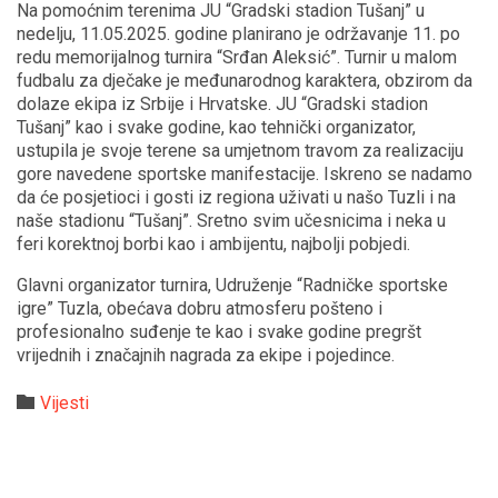
Na pomoćnim terenima JU “Gradski stadion Tušanj” u
nedelju, 11.05.2025. godine planirano je održavanje 11. po
redu memorijalnog turnira “Srđan Aleksić”. Turnir u malom
fudbalu za dječake je međunarodnog karaktera, obzirom da
dolaze ekipa iz Srbije i Hrvatske. JU “Gradski stadion
Tušanj” kao i svake godine, kao tehnički organizator,
ustupila je svoje terene sa umjetnom travom za realizaciju
gore navedene sportske manifestacije. Iskreno se nadamo
da će posjetioci i gosti iz regiona uživati u našo Tuzli i na
naše stadionu “Tušanj”. Sretno svim učesnicima i neka u
feri korektnoj borbi kao i ambijentu, najbolji pobjedi.
Glavni organizator turnira, Udruženje “Radničke sportske
igre” Tuzla, obećava dobru atmosferu pošteno i
profesionalno suđenje te kao i svake godine pregršt
vrijednih i značajnih nagrada za ekipe i pojedince.
Category

Vijesti