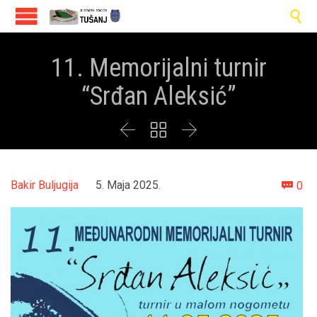

11. Memorijalni turnir
“Srđan Aleksić”



Co
Bakir Buljugija
5. Maja 2025.
0
