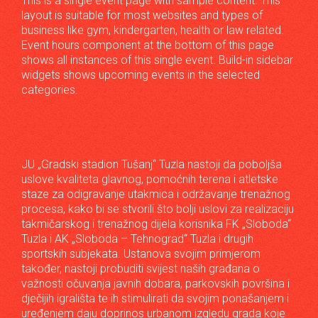
This is a single event page with sample content. This
layout is suitable for most websites and types of
business like gym, kindergarten, health or law related.
Event hours component at the bottom of this page
shows all instances of this single event. Build-in sidebar
widgets shows upcoming events in the selected
categories.
JU „Gradski stadion Tušanj“ Tuzla nastoji da poboljša
uslove kvaliteta glavnog, pomoćnih terena i atletske
staze za odigravanje utakmica i održavanje trenažnog
procesa, kako bi se stvorili što bolji uslovi za realizaciju
takmičarskog i trenažnog dijela korisnika FK „Sloboda“
Tuzla i AK „Sloboda – Tehnograd“ Tuzla i drugih
sportskih subjekata. Ustanova svojim primjerom
također, nastoji probuditi svijest naših građana o
važnosti očuvanja javnih dobara, parkovskih površina i
dječijih igrališta te ih stimulirati da svojim ponašanjem i
uređenjem daju doprinos urbanom izgledu grada koje