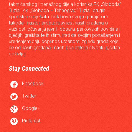
takmičarskog i trenažnog dijela korisnika FK „Sloboda“
Tuzla i AK „Sloboda – Tehnograd“ Tuzla i drugih
sportskih subjekata. Ustanova svojim primjerom
također, nastoji probuditi svijest naših građana o
važnosti očuvanja javnih dobara, parkovskih površina i
dječijih igrališta te ih stimulirati da svojim ponašanjem i
uređenjem daju doprinos urbanom izgledu grada koje
će od naših građana i naših posjetitelja stvoriti ugodan
doživljaj.
Stay Connected

Facebook

Twitter

Google+

Pinterest