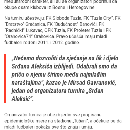
međunarodni karakter, ali su se organizatori pobrinuli da
okupe osam klubova iz Bosne i Hercegovine.
Na turniru učestvuju: FK Sloboda Tuzla, FK “Tuzla City”, FK
“Bratstvo” Gračanica, FK “Budućnost” Banovići, FK
“Radnički” Lukavac, OFK Tuzla, FK Proleter Tuzla i FK
“Orahovica74” Orahovica. Pravo učešća imaju mladi
fudbaleri rođeni 2011. i 2012. godine.
„Nećemo dozvoliti da sjećanje na lik i djelo
Srđana Aleksića izblijedi. Odabrali smo da
priču o njemu širimo među najmlađim
naraštajima“, kazao je Mirsad Gavranović,
jedan od organizatora turnira „Srđan
Aleksić“.
Organizator turnira je obezbijedio sve propisane
epidemiološke mjere na stadionu „Tušanj“, a očekuje se da
mladi fudbaleri pokažu sve što znaju i umiju.