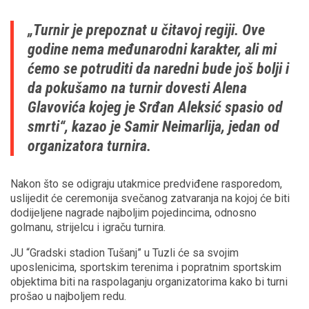
„Turnir je prepoznat u čitavoj regiji. Ove
godine nema međunarodni karakter, ali mi
ćemo se potruditi da naredni bude još bolji i
da pokušamo na turnir dovesti Alena
Glavovića kojeg je Srđan Aleksić spasio od
smrti“, kazao je Samir Neimarlija, jedan od
organizatora turnira.
Nakon što se odigraju utakmice predviđene rasporedom,
uslijedit će ceremonija svečanog zatvaranja na kojoj će biti
dodijeljene nagrade najboljim pojedincima, odnosno
golmanu, strijelcu i igraču turnira.
JU “Gradski stadion Tušanj” u Tuzli će sa svojim
uposlenicima, sportskim terenima i popratnim sportskim
objektima biti na raspolaganju organizatorima kako bi turni
prošao u najboljem redu.