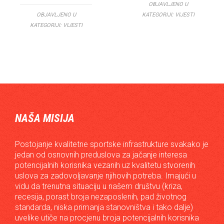
OBJAVLJENO U
OBJAVLJENO U
KATEGORIJI:
VIJESTI
KATEGORIJI:
VIJESTI
NAŠA MISIJA
Postojanje kvalitetne sportske infrastrukture svakako je
jedan od osnovnih preduslova za jačanje interesa
potencijalnih korisnika vezanih uz kvalitetu stvorenih
uslova za zadovoljavanje njihovih potreba. Imajući u
vidu da trenutna situaciju u našem društvu (kriza,
recesija, porast broja nezaposlenih, pad životnog
standarda, niska primanja stanovništva i tako dalje)
uvelike utiče na procjenu broja potencijalnih korisnika