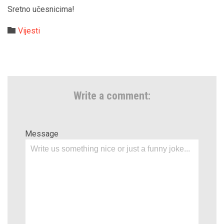
Sretno učesnicima!
Category

Vijesti
Write a comment:
Message