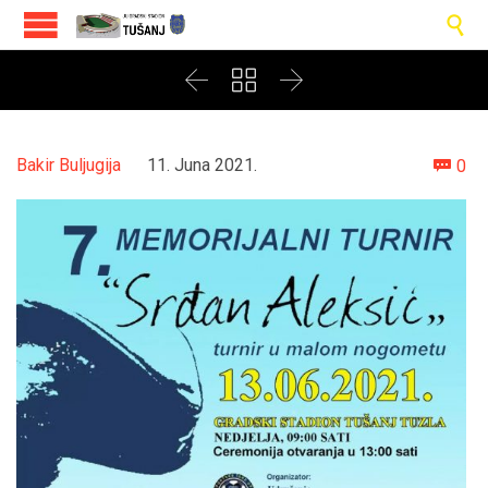




Co
Bakir Buljugija
11. Juna 2021.
0
