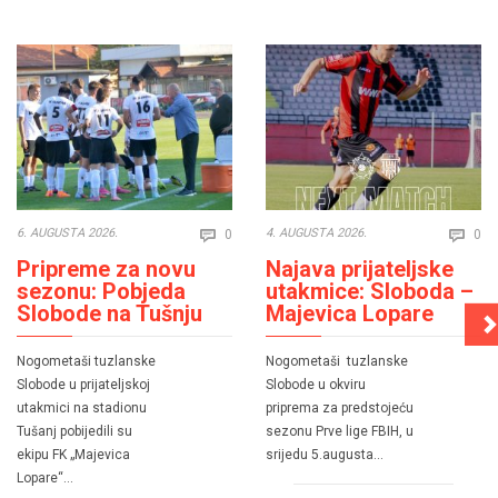
Comments
Co
6. AUGUSTA 2026.
4. AUGUSTA 2026.
0
0


Pripreme za novu
Najava prijateljske
sezonu: Pobjeda
utakmice: Sloboda –
Slobode na Tušnju
Majevica Lopare
Nogometaši tuzlanske
Nogometaši tuzlanske
Slobode u prijateljskoj
Slobode u okviru
utakmici na stadionu
priprema za predstojeću
Tušanj pobijedili su
sezonu Prve lige FBIH, u
ekipu FK „Majevica
srijedu 5.augusta…
Lopare“…