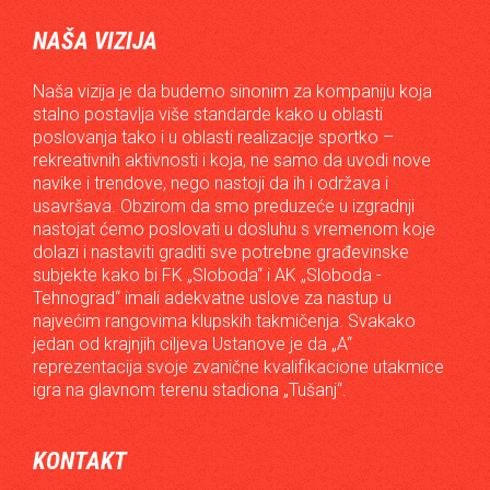
NAŠA VIZIJA
Naša vizija je da budemo sinonim za kompaniju koja
stalno postavlja više standarde kako u oblasti
poslovanja tako i u oblasti realizacije sportko –
rekreativnih aktivnosti i koja, ne samo da uvodi nove
navike i trendove, nego nastoji da ih i održava i
usavršava. Obzirom da smo preduzeće u izgradnji
nastojat ćemo poslovati u dosluhu s vremenom koje
dolazi i nastaviti graditi sve potrebne građevinske
subjekte kako bi FK „Sloboda“ i AK „Sloboda -
Tehnograd“ imali adekvatne uslove za nastup u
najvećim rangovima klupskih takmičenja. Svakako
jedan od krajnjih ciljeva Ustanove je da „A“
reprezentacija svoje zvanične kvalifikacione utakmice
igra na glavnom terenu stadiona „Tušanj“.
KONTAKT