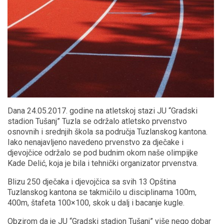
Dana 24.05.2017. godine na atletskoj stazi JU “Gradski
stadion Tušanj” Tuzla se održalo atletsko prvenstvo
osnovnih i srednjih škola sa područja Tuzlanskog kantona.
Iako nenajavljeno navedeno prvenstvo za dječake i
djevojčice održalo se pod budnim okom naše olimpijke
Kade Delić, koja je bila i tehnički organizator prvenstva.
Blizu 250 dječaka i djevojčica sa svih 13 Opština
Tuzlanskog kantona se takmičilo u disciplinama 100m,
400m, štafeta 100×100, skok u dalj i bacanje kugle.
Obzirom da je JU “Gradski stadion Tušanj” više nego dobar