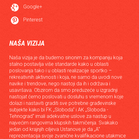

Google+

Pinterest
NAŠA VIZIJA
Naša vizija je da budemo sinonim za kompaniju koja
stalno postavlja više standarde kako u oblasti
poslovanja tako i u oblasti realizacije sportko –
rekreativnih aktivnosti i koja, ne samo da uvodi nove
navike i trendove, nego nastoji da ih i održava i
usavršava. Obzirom da smo preduzeće u izgradnji
nastojat ćemo poslovati u dosluhu s vremenom koje
dolazi i nastaviti graditi sve potrebne građevinske
subjekte kako bi FK „Sloboda“ i AK „Sloboda -
Tehnograd“ imali adekvatne uslove za nastup u
najvećim rangovima klupskih takmičenja. Svakako
jedan od krajnjih ciljeva Ustanove je da „A“
reprezentacija svoje zvanične kvalifikacione utakmice