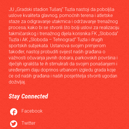
JU „Gradski stadion Tušanj“ Tuzla nastoji da poboljša
uslove kvaliteta glavnog, pomoćnih terena i atletske
staze za odigravanje utakmica i održavanje trenažnog
procesa, kako bi se stvorili što bolji uslovi za realizaciju
takmičarskog i trenažnog dijela korisnika FK „Sloboda“
Tuzla i AK „Sloboda – Tehnograd“ Tuzla i drugih
sportskih subjekata. Ustanova svojim primjerom
također, nastoji probuditi svijest naših građana o
važnosti očuvanja javnih dobara, parkovskih površina i
dječijih igrališta te ih stimulirati da svojim ponašanjem i
uređenjem daju doprinos urbanom izgledu grada koje
će od naših građana i naših posjetitelja stvoriti ugodan
doživljaj.
Stay Connected

Facebook

Twitter