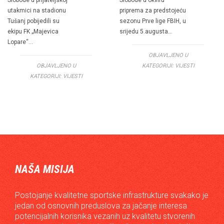
Slobode u prijateljskoj
Slobode u okviru
utakmici na stadionu
priprema za predstojeću
Tušanj pobijedili su
sezonu Prve lige FBIH, u
ekipu FK „Majevica
srijedu 5.augusta…
Lopare“…
OBJAVLJENO U
OBJAVLJENO U
KATEGORIJI:
VIJESTI
KATEGORIJI:
VIJESTI
NAŠA MISIJA
Postojanje kvalitetne sportske infrastrukture svakako je
jedan od osnovnih preduslova za jačanje interesa
potencijalnih korisnika vezanih uz kvalitetu stvorenih