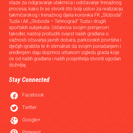
staze za odigravanje utakmica i održavanje trenažnog
procesa, kako bi se stvorili što bolji uslovi za realizaciju
takmičarskog i trenažnog dijela korisnika FK „Sloboda“
Tuzla i AK „Sloboda – Tehnograd“ Tuzla i drugih
sportskih subjekata. Ustanova svojim primjerom
također, nastoji probuditi svijest naših građana o
važnosti očuvanja javnih dobara, parkovskih površina i
dječijih igrališta te ih stimulirati da svojim ponašanjem i
uređenjem daju doprinos urbanom izgledu grada koje
će od naših građana i naših posjetitelja stvoriti ugodan
doživljaj.
Stay Connected

Facebook

Twitter

Google+

Pinterest