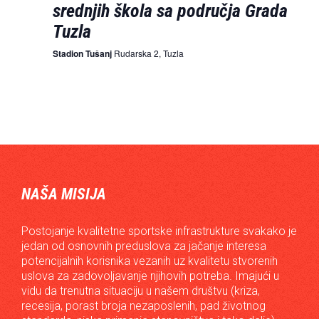
srednjih škola sa područja Grada
Tuzla
Stadion Tušanj
Rudarska 2, Tuzla
NAŠA MISIJA
Postojanje kvalitetne sportske infrastrukture svakako je
jedan od osnovnih preduslova za jačanje interesa
potencijalnih korisnika vezanih uz kvalitetu stvorenih
uslova za zadovoljavanje njihovih potreba. Imajući u
vidu da trenutna situaciju u našem društvu (kriza,
recesija, porast broja nezaposlenih, pad životnog