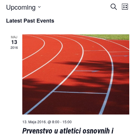
Events
Eve
Upcoming
Search
List
Vi
Select
Search
Latest Past Events
date.
Nav
and
Views
MAJ
13
Naviga
2016
13. Maja 2016. @ 8:00
-
15:00
Prvenstvo u atletici osnovnih i