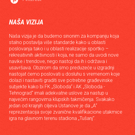
NAŠA VIZIJA
Naša vizija je da budemo sinonim za kompaniju koja
stalno postavlja više standarde kako u oblasti
poslovanja tako i u oblasti realizacije sportko –
rekreativnih aktivnosti i koja, ne samo da uvodi nove
navike i trendove, nego nastoji da ih i održava i
usavršava. Obzirom da smo preduzeće u izgradnji
nastojat ćemo poslovati u dosluhu s vremenom koje
dolazi i nastaviti graditi sve potrebne građevinske
subjekte kako bi FK „Sloboda“ i AK „Sloboda -
Tehnograd“ imali adekvatne uslove za nastup u
najvećim rangovima klupskih takmičenja. Svakako
jedan od krajnjih ciljeva Ustanove je da „A“
reprezentacija svoje zvanične kvalifikacione utakmice
igra na glavnom terenu stadiona „Tušanj“.