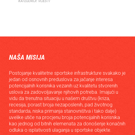
KATEGORIJI:
VIJESTI
NAŠA MISIJA
Postojanje kvalitetne sportske infrastrukture svakako je
jedan od osnovnih preduslova za jačanje interesa
potencijalnih korisnika vezanih uz kvalitetu stvorenih
uslova za zadovoljavanje njihovih potreba. Imajući u
vidu da trenutna situaciju u našem društvu (kriza,
recesija, porast broja nezaposlenih, pad životnog
standarda, niska primanja stanovništva i tako dalje)
uvelike utiče na procjenu broja potencijalnih korisnika
kao jednog od bitnih elemenata za donošenje konačnih
odluka o isplativosti ulaganja u sportske objekte.