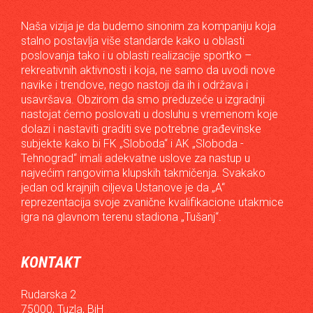
Naša vizija je da budemo sinonim za kompaniju koja
stalno postavlja više standarde kako u oblasti
poslovanja tako i u oblasti realizacije sportko –
rekreativnih aktivnosti i koja, ne samo da uvodi nove
navike i trendove, nego nastoji da ih i održava i
usavršava. Obzirom da smo preduzeće u izgradnji
nastojat ćemo poslovati u dosluhu s vremenom koje
dolazi i nastaviti graditi sve potrebne građevinske
subjekte kako bi FK „Sloboda“ i AK „Sloboda -
Tehnograd“ imali adekvatne uslove za nastup u
najvećim rangovima klupskih takmičenja. Svakako
jedan od krajnjih ciljeva Ustanove je da „A“
reprezentacija svoje zvanične kvalifikacione utakmice
igra na glavnom terenu stadiona „Tušanj“.
KONTAKT
Rudarska 2
75000, Tuzla, BiH