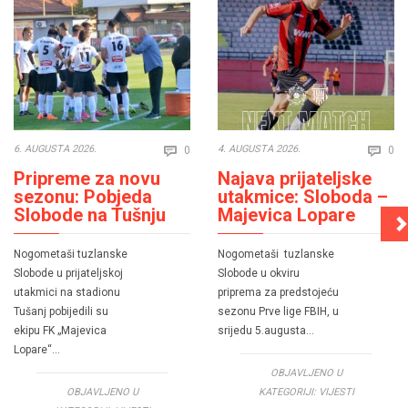
Comments
Co
6. AUGUSTA 2026.
4. AUGUSTA 2026.
0
0


Pripreme za novu
Najava prijateljske
sezonu: Pobjeda
utakmice: Sloboda –
Slobode na Tušnju
Majevica Lopare
Nogometaši tuzlanske
Nogometaši tuzlanske
Slobode u prijateljskoj
Slobode u okviru
utakmici na stadionu
priprema za predstojeću
Tušanj pobijedili su
sezonu Prve lige FBIH, u
ekipu FK „Majevica
srijedu 5.augusta…
Lopare“…
OBJAVLJENO U
OBJAVLJENO U
KATEGORIJI:
VIJESTI