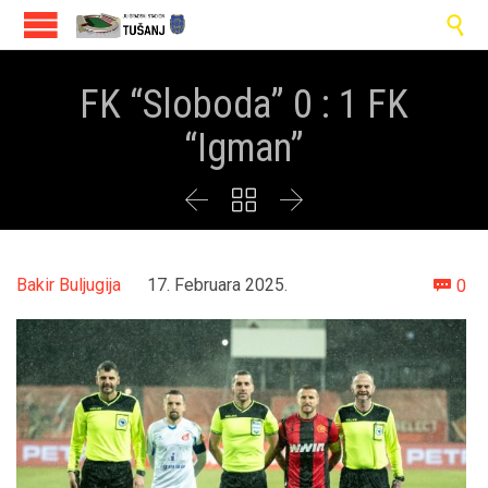

FK “Sloboda” 0 : 1 FK
“Igman”



Co
Bakir Buljugija
17. Februara 2025.
0
