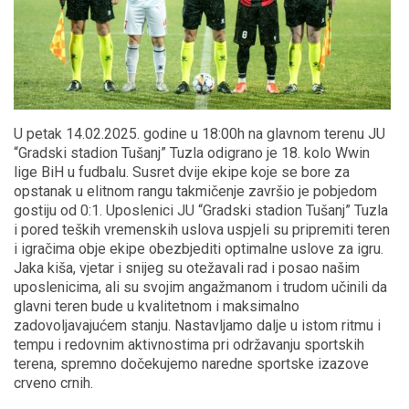
U petak 14.02.2025. godine u 18:00h na glavnom terenu JU
“Gradski stadion Tušanj” Tuzla odigrano je 18. kolo Wwin
lige BiH u fudbalu. Susret dvije ekipe koje se bore za
opstanak u elitnom rangu takmičenje završio je pobjedom
gostiju od 0:1. Uposlenici JU “Gradski stadion Tušanj” Tuzla
i pored teških vremenskih uslova uspjeli su pripremiti teren
i igračima obje ekipe obezbjediti optimalne uslove za igru.
Jaka kiša, vjetar i snijeg su otežavali rad i posao našim
uposlenicima, ali su svojim angažmanom i trudom učinili da
glavni teren bude u kvalitetnom i maksimalno
zadovoljavajućem stanju. Nastavljamo dalje u istom ritmu i
tempu i redovnim aktivnostima pri održavanju sportskih
terena, spremno dočekujemo naredne sportske izazove
crveno crnih.