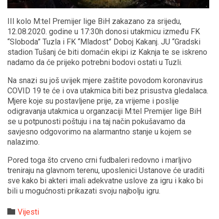
III kolo M:tel Premijer lige BiH zakazano za srijedu,
12.08.2020. godine u 17:30h donosi utakmicu između FK
“Sloboda” Tuzla i FK “Mladost” Doboj Kakanj. JU “Gradski
stadion Tušanj će biti domaćin ekipi iz Kaknja te se iskreno
nadamo da će prijeko potrebni bodovi ostati u Tuzli.
Na snazi su još uvijek mjere zaštite povodom koronavirus
COVID 19 te će i ova utakmica biti bez prisustva gledalaca.
Mjere koje su postavljene prije, za vrijeme i poslije
odigravanja utakmica u organzaciji M:tel Premijer lige BiH
se u potpunosti poštuju i na taj način pokušavamo da
savjesno odgovorimo na alarmantno stanje u kojem se
nalazimo.
Pored toga što crveno crni fudbaleri redovno i marljivo
treniraju na glavnom terenu, uposlenici Ustanove će uraditi
sve kako bi akteri imali adekvatne uslove za igru i kako bi
bili u mogućnosti prikazati svoju najbolju igru.
Category

Vijesti