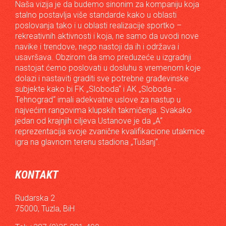
Naša vizija je da budemo sinonim za kompaniju koja
stalno postavlja više standarde kako u oblasti
poslovanja tako i u oblasti realizacije sportko –
rekreativnih aktivnosti i koja, ne samo da uvodi nove
navike i trendove, nego nastoji da ih i održava i
usavršava. Obzirom da smo preduzeće u izgradnji
nastojat ćemo poslovati u dosluhu s vremenom koje
dolazi i nastaviti graditi sve potrebne građevinske
subjekte kako bi FK „Sloboda“ i AK „Sloboda -
Tehnograd“ imali adekvatne uslove za nastup u
najvećim rangovima klupskih takmičenja. Svakako
jedan od krajnjih ciljeva Ustanove je da „A“
reprezentacija svoje zvanične kvalifikacione utakmice
igra na glavnom terenu stadiona „Tušanj“.
KONTAKT
Rudarska 2
75000, Tuzla, BiH