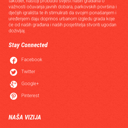
također, nastoji probuditi svijest naših građana o
važnosti očuvanja javnih dobara, parkovskih površina i
dječijih igrališta te ih stimulirati da svojim ponašanjem i
uređenjem daju doprinos urbanom izgledu grada koje
će od naših građana i naših posjetitelja stvoriti ugodan
doživljaj.
Stay Connected

Facebook

Twitter

Google+

Pinterest
NAŠA VIZIJA