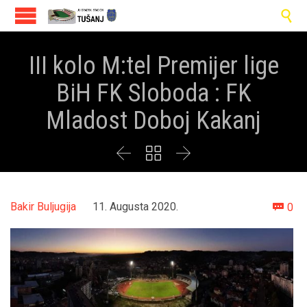

III kolo M:tel Premijer lige
BiH FK Sloboda : FK
Mladost Doboj Kakanj



Co
Bakir Buljugija
11. Augusta 2020.
0
