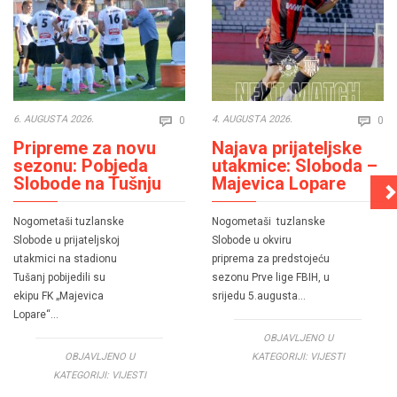
Comments
Co
6. AUGUSTA 2026.
4. AUGUSTA 2026.
0
0


Pripreme za novu
Najava prijateljske
sezonu: Pobjeda
utakmice: Sloboda –
Slobode na Tušnju
Majevica Lopare
Nogometaši tuzlanske
Nogometaši tuzlanske
Slobode u prijateljskoj
Slobode u okviru
utakmici na stadionu
priprema za predstojeću
Tušanj pobijedili su
sezonu Prve lige FBIH, u
ekipu FK „Majevica
srijedu 5.augusta…
Lopare“…
OBJAVLJENO U
OBJAVLJENO U
KATEGORIJI:
VIJESTI
KATEGORIJI:
VIJESTI