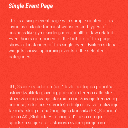
Single Event Page
This is a single event page with sample content. This
layout is suitable for most websites and types of
business like gym, kindergarten, health or law related.
Event hours component at the bottom of this page
shows all instances of this single event. Build-in sidebar
widgets shows upcoming events in the selected
categories.
JU „Gradski stadion Tušanj“ Tuzla nastoji da poboljša
uslove kvaliteta glavnog, pomoćnih terena i atletske
staze za odigravanje utakmica i održavanje trenažnog
procesa, kako bi se stvorili što bolji uslovi za realizaciju
takmičarskog i trenažnog dijela korisnika FK „Sloboda“
Tuzla i AK „Sloboda – Tehnograd“ Tuzla i drugih
sportskih subjekata. Ustanova svojim primjerom