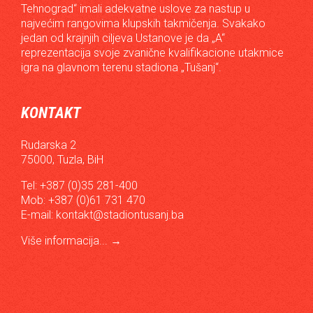
Tehnograd“ imali adekvatne uslove za nastup u
najvećim rangovima klupskih takmičenja. Svakako
jedan od krajnjih ciljeva Ustanove je da „A“
reprezentacija svoje zvanične kvalifikacione utakmice
igra na glavnom terenu stadiona „Tušanj“.
KONTAKT
Rudarska 2
75000, Tuzla, BiH
Tel: +387 (0)35 281-400
Mob: +387 (0)61 731 470
E-mail:
kontakt@stadiontusanj.ba
Više informacija...
→