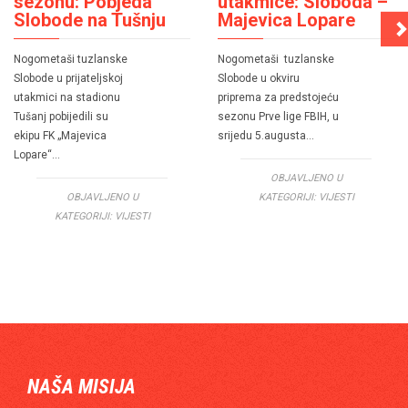
sezonu: Pobjeda
utakmice: Sloboda –
Slobode na Tušnju
Majevica Lopare
Nogometaši tuzlanske
Nogometaši tuzlanske
Slobode u prijateljskoj
Slobode u okviru
utakmici na stadionu
priprema za predstojeću
Tušanj pobijedili su
sezonu Prve lige FBIH, u
ekipu FK „Majevica
srijedu 5.augusta…
Lopare“…
OBJAVLJENO U
OBJAVLJENO U
KATEGORIJI:
VIJESTI
KATEGORIJI:
VIJESTI
NAŠA MISIJA