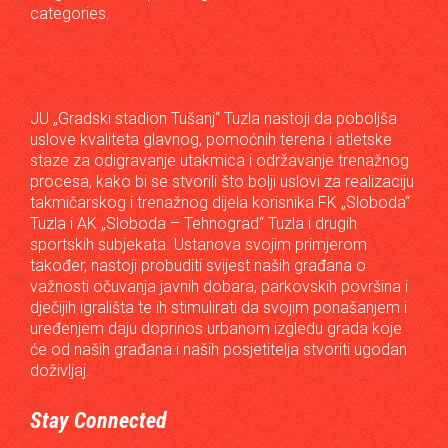
categories.
JU „Gradski stadion Tušanj“ Tuzla nastoji da poboljša
uslove kvaliteta glavnog, pomoćnih terena i atletske
staze za odigravanje utakmica i održavanje trenažnog
procesa, kako bi se stvorili što bolji uslovi za realizaciju
takmičarskog i trenažnog dijela korisnika FK „Sloboda“
Tuzla i AK „Sloboda – Tehnograd“ Tuzla i drugih
sportskih subjekata. Ustanova svojim primjerom
također, nastoji probuditi svijest naših građana o
važnosti očuvanja javnih dobara, parkovskih površina i
dječijih igrališta te ih stimulirati da svojim ponašanjem i
uređenjem daju doprinos urbanom izgledu grada koje
će od naših građana i naših posjetitelja stvoriti ugodan
doživljaj.
Stay Connected