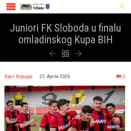

Juniori FK Sloboda u finalu
omladinskog Kupa BIH



Co
Bakir Buljugija
23. Aprila 2026.
0
