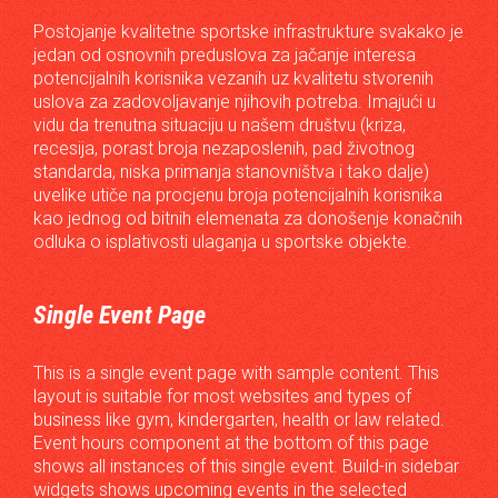
Postojanje kvalitetne sportske infrastrukture svakako je
jedan od osnovnih preduslova za jačanje interesa
potencijalnih korisnika vezanih uz kvalitetu stvorenih
uslova za zadovoljavanje njihovih potreba. Imajući u
vidu da trenutna situaciju u našem društvu (kriza,
recesija, porast broja nezaposlenih, pad životnog
standarda, niska primanja stanovništva i tako dalje)
uvelike utiče na procjenu broja potencijalnih korisnika
kao jednog od bitnih elemenata za donošenje konačnih
odluka o isplativosti ulaganja u sportske objekte.
Single Event Page
This is a single event page with sample content. This
layout is suitable for most websites and types of
business like gym, kindergarten, health or law related.
Event hours component at the bottom of this page
shows all instances of this single event. Build-in sidebar
widgets shows upcoming events in the selected