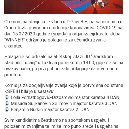
Obzirom na stanje koje vlada u Državi BiH, pa samim tim i u
Gradu Tuzla povodom epidemije koronavirusa COVID 19 na
dan 15.07.2020 godine (srijeda) u organizaciji karate kluba
“WINNER” održano je polaganje za učenička zvanja
u
karateu.
Polaganje se održalo na atletskoj stazi JU “Gradskom
stadionu Tušanj” u Tuzli sa početkom u 18:00, gdje se se na
ovakav način, po prvi put održalo polaganje na otvorenom
prostoru.
Komisija za dodjeljivanje zvanja koje je potvrđena od strane
KSFBiH bila je u sastavu:
Lejla Ferhatbegović-Dizdarević majstor karatea 4.DAN
Mirsada Suljkanović Selimović majstor karatea 3.DAN
Benjamin Nurkić majstor karatea 2. DAN
Svim kandidatima čestitamo na sportskom uspjehu i
položenim zvanjima te im želimo puno sreće i uspjeha na