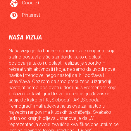

Google+

Pinterest
NAŠA VIZIJA
Naša vizija je da budemo sinonim za kompaniju koja
stalno postavlja više standarde kako u oblasti
poslovanja tako i u oblasti realizacije sportko –
rekreativnih aktivnosti i koja, ne samo da uvodi nove
navike i trendove, nego nastoji da ih i održava i
usavršava. Obzirom da smo preduzeće u izgradnji
nastojat ćemo poslovati u dosluhu s vremenom koje
dolazi i nastaviti graditi sve potrebne građevinske
subjekte kako bi FK „Sloboda“ i AK „Sloboda -
Tehnograd“ imali adekvatne uslove za nastup u
najvećim rangovima klupskih takmičenja. Svakako
jedan od krajnjih ciljeva Ustanove je da „A“
reprezentacija svoje zvanične kvalifikacione utakmice
igra na glavnom terenu stadiona „Tušanj“.