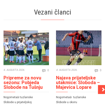
Vezani članci
Comments
Co
6. AUGUSTA 2026.
4. AUGUSTA 2026.
0
0


Pripreme za novu
Najava prijateljske
sezonu: Pobjeda
utakmice: Sloboda –
Slobode na Tušnju
Majevica Lopare
Nogometaši tuzlanske
Nogometaši tuzlanske
Slobode u prijateljskoj
Slobode u okviru