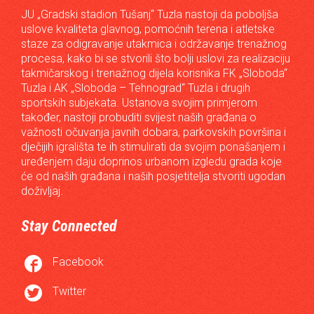
JU „Gradski stadion Tušanj“ Tuzla nastoji da poboljša
uslove kvaliteta glavnog, pomoćnih terena i atletske
staze za odigravanje utakmica i održavanje trenažnog
procesa, kako bi se stvorili što bolji uslovi za realizaciju
takmičarskog i trenažnog dijela korisnika FK „Sloboda“
Tuzla i AK „Sloboda – Tehnograd“ Tuzla i drugih
sportskih subjekata. Ustanova svojim primjerom
također, nastoji probuditi svijest naših građana o
važnosti očuvanja javnih dobara, parkovskih površina i
dječijih igrališta te ih stimulirati da svojim ponašanjem i
uređenjem daju doprinos urbanom izgledu grada koje
će od naših građana i naših posjetitelja stvoriti ugodan
doživljaj.
Stay Connected

Facebook

Twitter