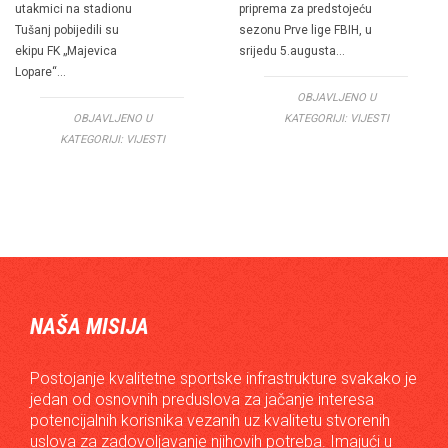
utakmici na stadionu
priprema za predstojeću
Tušanj pobijedili su
sezonu Prve lige FBIH, u
ekipu FK „Majevica
srijedu 5.augusta…
Lopare“…
OBJAVLJENO U
OBJAVLJENO U
KATEGORIJI:
VIJESTI
KATEGORIJI:
VIJESTI
NAŠA MISIJA
Postojanje kvalitetne sportske infrastrukture svakako je
jedan od osnovnih preduslova za jačanje interesa
potencijalnih korisnika vezanih uz kvalitetu stvorenih
uslova za zadovoljavanje njihovih potreba. Imajući u