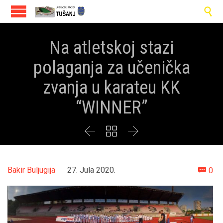

Na atletskoj stazi
polaganja za učenička
zvanja u karateu KK
“WINNER”



Co
Bakir Buljugija
27. Jula 2020.
0
