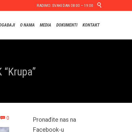

RADIMO: SVAKI DAN 08:00 – 19:00
Skip
OGAĐAJI
O NAMA
MEDIA
DOKUMENTI
KONTAKT
to
content
K “Krupa”
Comments
0

Pronađite nas na
Facebook-u