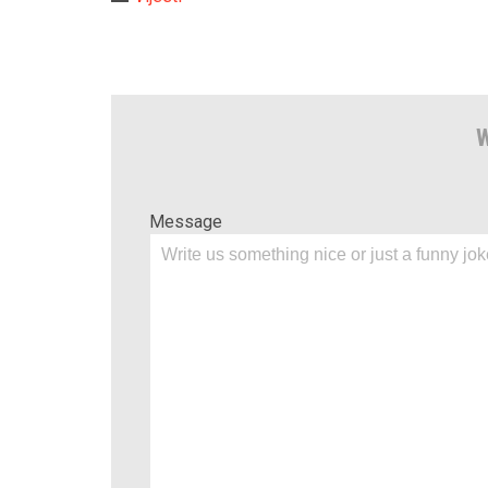
W
Message