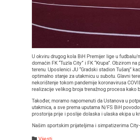
U okviru drugog kola BiH Premijer lige u fudbalu
domaćin FK “Tuzla City” i FK “Krupa”. Obzirom na
terenu. Uposlenici JU “Gradski stadion Tušanj” ka
optimalno stanje za utakmicu u subotu. Glavni tere
nekorištenje tokom pandemije koronavirusa COVID
realizacije velikog broja trenažnog procesa kako
Također, moramo napomenuti da Ustanova u potpun
utakmica, a sve prema uputama N/FS BiH povodom
prostorija prije i poslije dolaska i ulaska ekipa u k
Našim sportskim prijateljima i simpatizerima City
Category

Vijesti