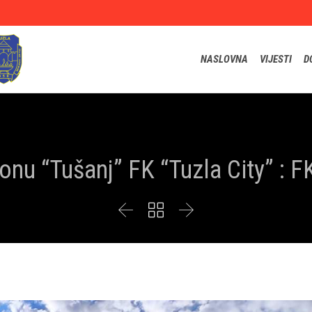
NASLOVNA
VIJESTI
D
onu “Tušanj” FK “Tuzla City” : F


