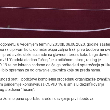
/nogometu, u večernjem terminu 20:30h, 08.08.2020. godine sasta
 poraz u prvom kolu, domaća ekipa željno traži prve bodove na s
o i pred svaku utakmicu rade na glavnom terenu kako bi ga doveli
n JU “Gradski stadion Tušanj” je u odličnom stanju, razlog je
 19 te se iskreno nadamo da će ga poštedjeti opterećenja prili
 bi bio spreman za odigravanje utakmica koje su preda nama.
osti prati i podržava kompletnu proceduru organizacije zvaničn
 pandemije koronavirusa COVID 19, u smislu dezinfikovanja
rug stadiona “Tušanj”.
-a želimo puno sportske sreće i osvajanje prvih bodova.