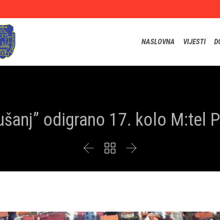
NASLOVNA
VIJESTI
D
šanj” odigrano 17. kolo M:tel P


