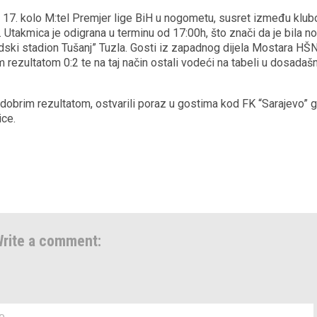
e 17. kolo M:tel Premjer lige BiH u nogometu, susret između klub
. Utakmica je odigrana u terminu od 17:00h, što znači da je bila n
dski stadion Tušanj” Tuzla. Gosti iz zapadnog dijela Mostara HŠ
im rezultatom 0:2 te na taj način ostali vodeći na tabeli u dosada
a dobrim rezultatom, ostvarili poraz u gostima kod FK “Sarajevo” 
ice.
rite a comment: