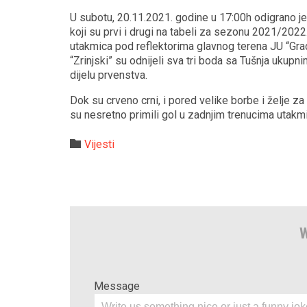
U subotu, 20.11.2021. godine u 17:00h odigrano j
koji su prvi i drugi na tabeli za sezonu 2021/2022
utakmica pod reflektorima glavnog terena JU “Gra
“Zrinjski” su odnijeli sva tri boda sa Tušnja ukupn
dijelu prvenstva.
Dok su crveno crni, i pored velike borbe i želje z
su nesretno primili gol u zadnjim trenucima utakm
Category

Vijesti
W
Message