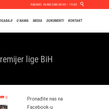

RADIMO: SVAKI DAN 08:00 – 19:00
Skip
OGAĐAJI
O NAMA
MEDIA
DOKUMENTI
KONTAKT
to
content
remijer lige BiH
Comments
0

Pronađite nas na
Facebook-u