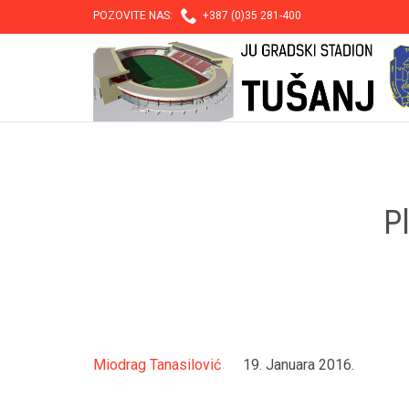

POZOVITE NAS:
+387 (0)35 281-400
P
Miodrag Tanasilović
19. Januara 2016.