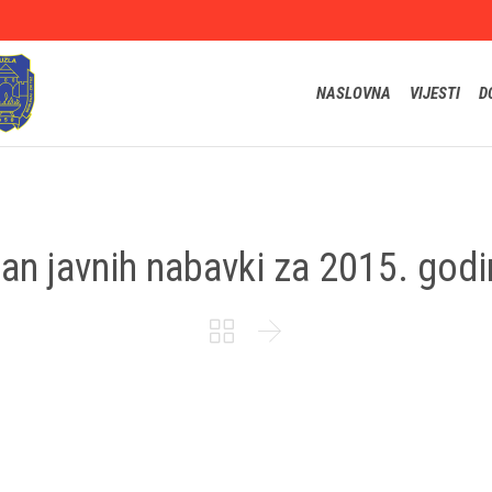
NASLOVNA
VIJESTI
D
lan javnih nabavki za 2015. godi

