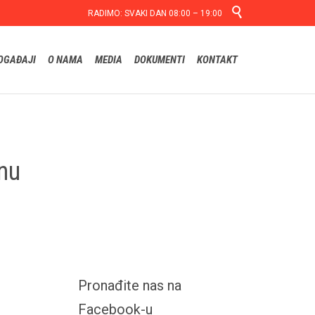

RADIMO: SVAKI DAN 08:00 – 19:00
Skip
OGAĐAJI
O NAMA
MEDIA
DOKUMENTI
KONTAKT
to
content
nu
Pronađite nas na
Facebook-u