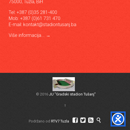
75000, Tuzla, BiH
Tel: +387 (0)35 281-400
Mob: +387 (0)61 731 470
E-mail:
kontakt@stadiontusanj.ba
Više informacija...
→
© 2016
JU "Gradski stadion Tušanj"
↑




Podržano od
RTV7 Tuzla