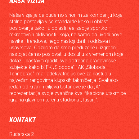
NAŠA VIZIJA
Naša vizija je da budemo sinonim za kompaniju koja
stalno postavlja više standarde kako u oblasti
poslovanja tako i u oblasti realizacije sportko –
rekreativnih aktivnosti i koja, ne samo da uvodi nove
navike i trendove, nego nastoji da ih i održava i
usavršava. Obzirom da smo preduzeće u izgradnji
nastojat ćemo poslovati u dosluhu s vremenom koje
dolazi i nastaviti graditi sve potrebne građevinske
subjekte kako bi FK „Sloboda“ i AK „Sloboda -
Tehnograd“ imali adekvatne uslove za nastup u
najvećim rangovima klupskih takmičenja. Svakako
jedan od krajnjih ciljeva Ustanove je da „A“
reprezentacija svoje zvanične kvalifikacione utakmice
igra na glavnom terenu stadiona „Tušanj“.
KONTAKT
Rudarska 2