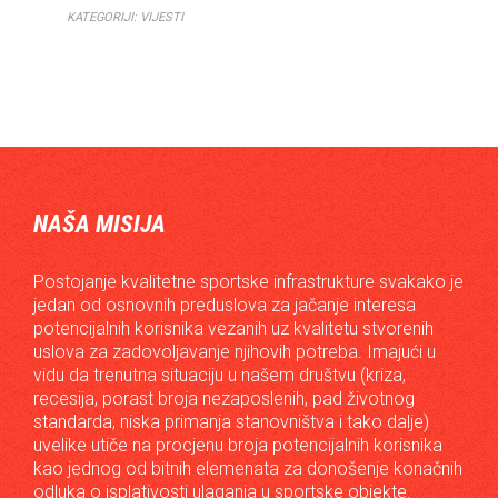
KATEGORIJI:
VIJESTI
NAŠA MISIJA
Postojanje kvalitetne sportske infrastrukture svakako je
jedan od osnovnih preduslova za jačanje interesa
potencijalnih korisnika vezanih uz kvalitetu stvorenih
uslova za zadovoljavanje njihovih potreba. Imajući u
vidu da trenutna situaciju u našem društvu (kriza,
recesija, porast broja nezaposlenih, pad životnog
standarda, niska primanja stanovništva i tako dalje)
uvelike utiče na procjenu broja potencijalnih korisnika
kao jednog od bitnih elemenata za donošenje konačnih
odluka o isplativosti ulaganja u sportske objekte.