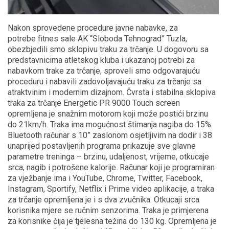
Nakon sprovedene procedure javne nabavke, za
potrebe fitnes sale AK “Sloboda Tehnograd” Tuzla,
obezbjedili smo sklopivu traku za trčanje. U dogovoru sa
predstavnicima atletskog kluba i ukazanoj potrebi za
nabavkom trake za trčanje, sproveli smo odgovarajuću
proceduru i nabavili zadovoljavajuću traku za trčanje sa
atraktvinim i modernim dizajnom. Čvrsta i stabilna sklopiva
traka za trčanje Energetic PR 9000 Touch screen
opremljena je snažnim motorom koji može postići brzinu
do 21km/h. Traka ima mogućnost štimanja nagiba do 15%.
Bluetooth računar s 10” zaslonom osjetljivim na dodir i 38
unaprijed postavljenih programa prikazuje sve glavne
parametre treninga – brzinu, udaljenost, vrijeme, otkucaje
srca, nagib i potrošene kalorije. Računar koji je programiran
za vježbanje ima i YouTube, Chrome, Twitter, Facebook,
Instagram, Sportify, Netflix i Prime video aplikacije, a traka
za trčanje opremljena je i s dva zvučnika. Otkucaji srca
korisnika mjere se ručnim senzorima. Traka je primjerena
za korisnike čija je tjelesna težina do 130 kg. Opremljena je