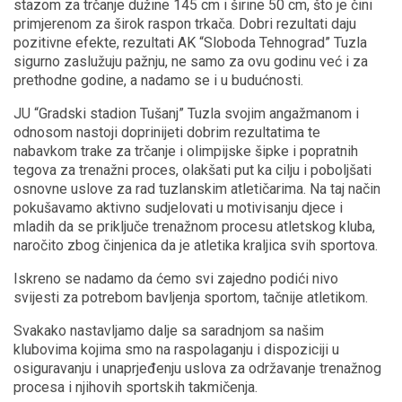
stazom za trčanje dužine 145 cm i širine 50 cm, što je čini
primjerenom za širok raspon trkača. Dobri rezultati daju
pozitivne efekte, rezultati AK “Sloboda Tehnograd” Tuzla
sigurno zaslužuju pažnju, ne samo za ovu godinu već i za
prethodne godine, a nadamo se i u budućnosti.
JU “Gradski stadion Tušanj” Tuzla svojim angažmanom i
odnosom nastoji doprinijeti dobrim rezultatima te
nabavkom trake za trčanje i olimpijske šipke i popratnih
tegova za trenažni proces, olakšati put ka cilju i poboljšati
osnovne uslove za rad tuzlanskim atletičarima. Na taj način
pokušavamo aktivno sudjelovati u motivisanju djece i
mladih da se priključe trenažnom procesu atletskog kluba,
naročito zbog činjenica da je atletika kraljica svih sportova.
Iskreno se nadamo da ćemo svi zajedno podići nivo
svijesti za potrebom bavljenja sportom, tačnije atletikom.
Svakako nastavljamo dalje sa saradnjom sa našim
klubovima kojima smo na raspolaganju i dispoziciji u
osiguravanju i unaprjeđenju uslova za održavanje trenažnog
procesa i njihovih sportskih takmičenja.