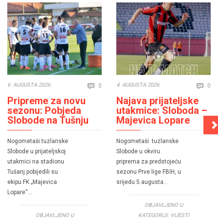
Comments
Co
6. AUGUSTA 2026.
4. AUGUSTA 2026.
0
0


Pripreme za novu
Najava prijateljske
sezonu: Pobjeda
utakmice: Sloboda –
Slobode na Tušnju
Majevica Lopare
Nogometaši tuzlanske
Nogometaši tuzlanske
Slobode u prijateljskoj
Slobode u okviru
utakmici na stadionu
priprema za predstojeću
Tušanj pobijedili su
sezonu Prve lige FBIH, u
ekipu FK „Majevica
srijedu 5.augusta…
Lopare“…
OBJAVLJENO U
OBJAVLJENO U
KATEGORIJI:
VIJESTI