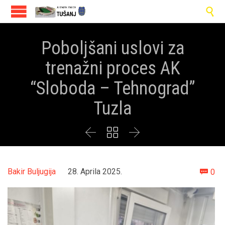

Poboljšani uslovi za
trenažni proces AK
“Sloboda – Tehnograd”
Tuzla



Co
Bakir Buljugija
28. Aprila 2025.
0
