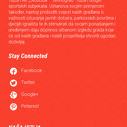
Tuzla i AK „Sloboda – Tehnograd“ Tuzla i drugih
sportskih subjekata. Ustanova svojim primjerom
također, nastoji probuditi svijest naših građana o
važnosti očuvanja javnih dobara, parkovskih površina i
dječijih igrališta te ih stimulirati da svojim ponašanjem i
uređenjem daju doprinos urbanom izgledu grada koje
će od naših građana i naših posjetitelja stvoriti ugodan
doživljaj.
Stay Connected

Facebook

Twitter

Google+

Pinterest