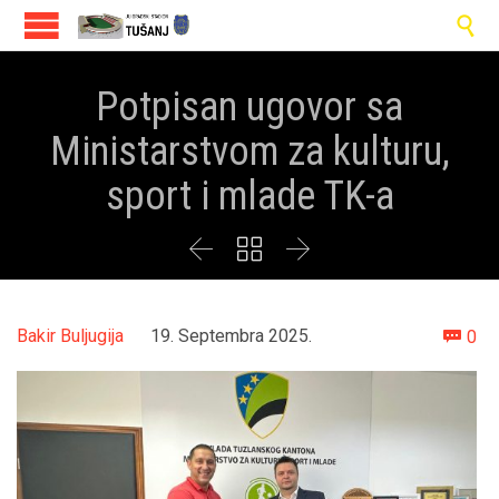

Potpisan ugovor sa
Ministarstvom za kulturu,
sport i mlade TK-a



Co
Bakir Buljugija
19. Septembra 2025.
0
