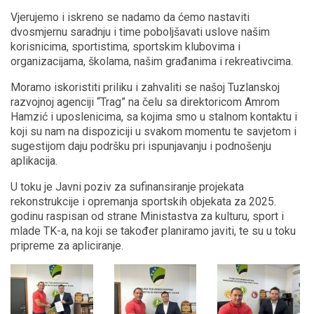
Vjerujemo i iskreno se nadamo da ćemo nastaviti
dvosmjernu saradnju i time poboljšavati uslove našim
korisnicima, sportistima, sportskim klubovima i
organizacijama, školama, našim građanima i rekreativcima.
Moramo iskoristiti priliku i zahvaliti se našoj Tuzlanskoj
razvojnoj agenciji “Trag” na čelu sa direktoricom Amrom
Hamzić i uposlenicima, sa kojima smo u stalnom kontaktu i
koji su nam na dispoziciji u svakom momentu te savjetom i
sugestijom daju podršku pri ispunjavanju i podnošenju
aplikacija.
U toku je Javni poziv za sufinansiranje projekata
rekonstrukcije i opremanja sportskih objekata za 2025.
godinu raspisan od strane Ministastva za kulturu, sport i
mlade TK-a, na koji se također planiramo javiti, te su u toku
pripreme za apliciranje.