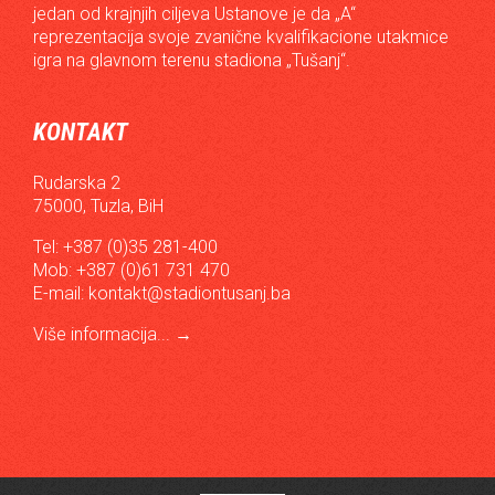
jedan od krajnjih ciljeva Ustanove je da „A“
reprezentacija svoje zvanične kvalifikacione utakmice
igra na glavnom terenu stadiona „Tušanj“.
KONTAKT
Rudarska 2
75000, Tuzla, BiH
Tel: +387 (0)35 281-400
Mob: +387 (0)61 731 470
E-mail:
kontakt@stadiontusanj.ba
Više informacija...
→