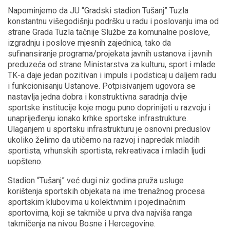
Napominjemo da JU “Gradski stadion Tušanj” Tuzla
konstantnu višegodišnju podršku u radu i poslovanju ima od
strane Grada Tuzla tačnije Službe za komunalne poslove,
izgradnju i poslove mjesnih zajednica, tako da
sufinansiranje programa/projekata javnih ustanova i javnih
preduzeća od strane Ministarstva za kulturu, sport i mlade
TK-a daje jedan pozitivan i impuls i podsticaj u daljem radu
i funkcionisanju Ustanove. Potpisivanjem ugovora se
nastavlja jedna dobra i konstruktivna saradnja dvije
sportske institucije koje mogu puno doprinijeti u razvoju i
unaprijeđenju ionako krhke sportske infrastrukture.
Ulaganjem u sportsku infrastrukturu je osnovni preduslov
ukoliko želimo da utičemo na razvoj i napredak mladih
sportista, vrhunskih sportista, rekreativaca i mladih ljudi
uopšteno.
Stadion “Tušanj” već dugi niz godina pruža usluge
korištenja sportskih objekata na ime trenažnog procesa
sportskim klubovima u kolektivnim i pojedinačnim
sportovima, koji se takmiče u prva dva najviša ranga
takmičenja na nivou Bosne i Hercegovine.