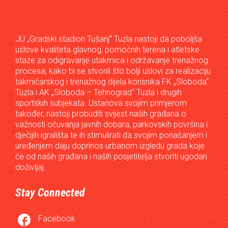
JU „Gradski stadion Tušanj“ Tuzla nastoji da poboljša
uslove kvaliteta glavnog, pomoćnih terena i atletske
staze za odigravanje utakmica i održavanje trenažnog
procesa, kako bi se stvorili što bolji uslovi za realizaciju
takmičarskog i trenažnog dijela korisnika FK „Sloboda“
Tuzla i AK „Sloboda – Tehnograd“ Tuzla i drugih
sportskih subjekata. Ustanova svojim primjerom
također, nastoji probuditi svijest naših građana o
važnosti očuvanja javnih dobara, parkovskih površina i
dječijih igrališta te ih stimulirati da svojim ponašanjem i
uređenjem daju doprinos urbanom izgledu grada koje
će od naših građana i naših posjetitelja stvoriti ugodan
doživljaj.
Stay Connected

Facebook