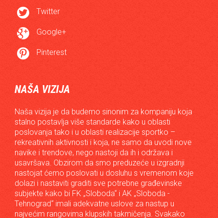

Twitter

Google+

Pinterest
NAŠA VIZIJA
Naša vizija je da budemo sinonim za kompaniju koja
stalno postavlja više standarde kako u oblasti
poslovanja tako i u oblasti realizacije sportko –
rekreativnih aktivnosti i koja, ne samo da uvodi nove
navike i trendove, nego nastoji da ih i održava i
usavršava. Obzirom da smo preduzeće u izgradnji
nastojat ćemo poslovati u dosluhu s vremenom koje
dolazi i nastaviti graditi sve potrebne građevinske
subjekte kako bi FK „Sloboda“ i AK „Sloboda -
Tehnograd“ imali adekvatne uslove za nastup u
najvećim rangovima klupskih takmičenja. Svakako