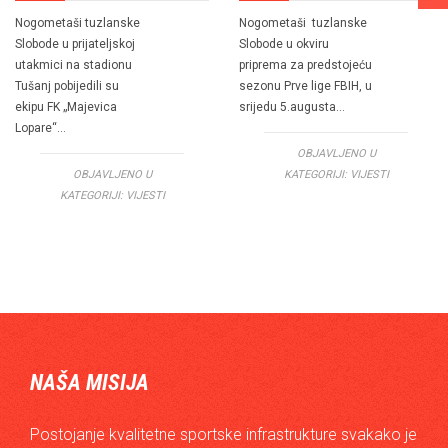
Nogometaši tuzlanske
Nogometaši tuzlanske
Slobode u prijateljskoj
Slobode u okviru
utakmici na stadionu
priprema za predstojeću
Tušanj pobijedili su
sezonu Prve lige FBIH, u
ekipu FK „Majevica
srijedu 5.augusta…
Lopare“…
OBJAVLJENO U
OBJAVLJENO U
KATEGORIJI:
VIJESTI
KATEGORIJI:
VIJESTI
NAŠA MISIJA
Postojanje kvalitetne sportske infrastrukture svakako je