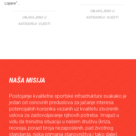
Lopare“…
OBJAVLJENO U
OBJAVLJENO U
KATEGORIJI:
VIJESTI
KATEGORIJI:
VIJESTI
NAŠA MISIJA
Postojanje kvalitetne sportske infrastrukture svakako je
jedan od osnovnih preduslova za jačanje interesa
potencijalnih korisnika vezanih uz kvalitetu stvorenih
uslova za zadovoljavanje njihovih potreba. Imajući u
vidu da trenutna situaciju u našem društvu (kriza,
recesija, porast broja nezaposlenih, pad životnog
standarda, niska primanja stanovništva i tako dalje)