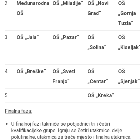
2.
Međunarodna
OŠ „Miladije“
OŠ „Novi
OŠ
OŠ
Grad“
„Gornja
Tuzla“
3.
OŠ „Jala“
OŠ „Pazar“
OŠ
OŠ
„Solina“
„Kiseljak
4.
OŠ „Breške“
OŠ „Sveti
OŠ
OŠ
Franjo“
„Centar“
„Sjenja
5.
OŠ „Kreka“
Finalna faza:
U finalnoj fazi takmiče se pobjednici tri i četiri
kvalifikacijske grupe. Igraju se četiri utakmice, dvije
polufinalne, utakmica za treće mjesto i finalna utakmica.