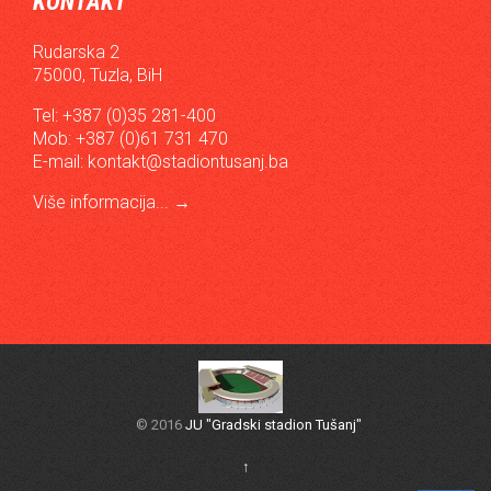
KONTAKT
Rudarska 2
75000, Tuzla, BiH
Tel: +387 (0)35 281-400
Mob: +387 (0)61 731 470
E-mail:
kontakt@stadiontusanj.ba
Više informacija...
→
© 2016
JU "Gradski stadion Tušanj"
↑