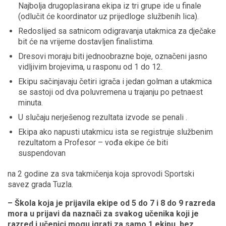
Najbolja drugoplasirana ekipa iz tri grupe ide u finale
(odlučit će koordinator uz prijedloge službenih lica).
Redoslijed sa satnicom odigravanja utakmica za dječake
bit će na vrijeme dostavljen finalistima.
Dresovi moraju biti jednoobrazne boje, označeni jasno
vidljivim brojevima, u rasponu od 1 do 12.
Ekipu sačinjavaju četiri igrača i jedan golman a utakmica
se sastoji od dva poluvremena u trajanju po petnaest
minuta.
U slučaju nerješenog rezultata izvode se penali .
Ekipa ako napusti utakmicu ista se registruje službenim
rezultatom a Profesor – vođa ekipe će biti
suspendovan
na 2 godine za sva takmičenja koja sprovodi Sportski
savez grada Tuzla.
– Škola koja je prijavila ekipe od 5 do 7 i 8 do 9 razreda
mora u prijavi da naznači za svakog učenika koji je
razred i učenici mogu igrati za samo 1 ekipu, bez