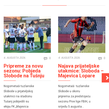
Comments
Co
6. AUGUSTA 2026.
4. AUGUSTA 2026.
0
0


Pripreme za novu
Najava prijateljske
sezonu: Pobjeda
utakmice: Sloboda –
Slobode na Tušnju
Majevica Lopare
Nogometaši tuzlanske
Nogometaši tuzlanske
Slobode u prijateljskoj
Slobode u okviru
utakmici na stadionu
priprema za predstojeću
Tušanj pobijedili su
sezonu Prve lige FBIH, u
ekipu FK „Majevica
srijedu 5.augusta…