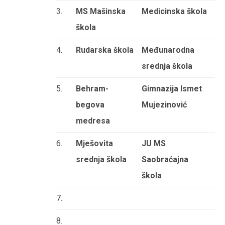
3.
MS Mašinska
Medicinska škola
škola
4.
Rudarska škola
Međunarodna
srednja škola
5.
Behram-
Gimnazija Ismet
begova
Mujezinović
medresa
6.
Mješovita
JU MS
srednja škola
Saobraćajna
škola
7.
8.