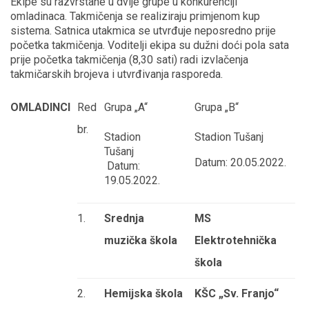
Ekipe su razvrstane u dvije grupe u konkurenciji
omladinaca. Takmičenja se realiziraju primjenom kup
sistema. Satnica utakmica se utvrđuje neposredno prije
početka takmičenja. Voditelji ekipa su dužni doći pola sata
prije početka takmičenja (8,30 sati) radi izvlačenja
takmičarskih brojeva i utvrđivanja rasporeda.
OMLADINCI
Red
Grupa „A“
Grupa „B“
br.
Stadion
Stadion Tušanj
Tušanj
Datum: 20.05.2022.
Datum:
19.05.2022.
1.
Srednja
MS
muzička škola
Elektrotehnička
škola
2.
Hemijska škola
KŠC „Sv. Franjo“