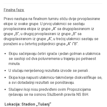
Finalna faza:
Pravo nastupa na finalnom turniru stiču dvije prvoplasirane
ekipe iz svake grupe. U prvoj utakmici se sastaju
prvoplasirana ekipa iz grupe „A“ sa drugoplasiranom iz
grupe „B“, u drugoj prvoplasirani iz grupe „B“ sa
drugoplasiranom iz grupe „A“, u trećoj utakmici sastaju se
poraženi a u četvrtoj pobjednici grupa „A“ i“B“.
Ekipu sačinjavaju četiri igrača i jedan golman a utakmica
se sastoji od dva poluvremena u trajanju po petnaest
minuta.
U slučaju neriješenog rezultata izvode se penali .
Ekipa koja napusti utakmicu-takmičenje diskvalifikuje se,
a svi dotadašnji rezultati se poništavaju.
Slučajevi koji nisu predviđeni ovim Propozicijama
rješavaju se na osnovu Službenih pravila NS BiH.
Lokacija: Stadion „Tušanj“