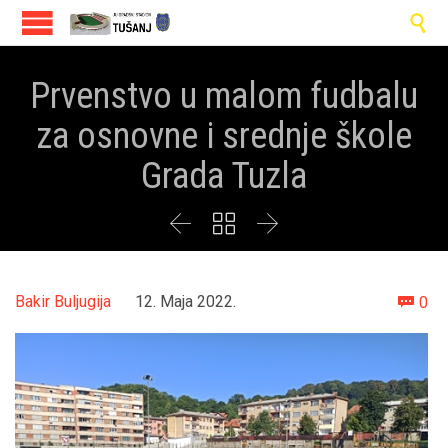

Prvenstvo u malom fudbalu
za osnovne i srednje škole
Grada Tuzla



Co
Bakir Buljugija
12. Maja 2022.
0
