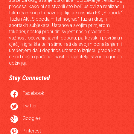
staze za odigravanje utakmica i održavanje trenažnog
procesa, kako bi se stvorili što bolji uslovi za realizaciju
takmičarskog i trenažnog dijela korisnika FK „Sloboda“
Tuzla i AK „Sloboda – Tehnograd“ Tuzla i drugih
sportskih subjekata. Ustanova svojim primjerom
također, nastoji probuditi svijest naših građana o
važnosti očuvanja javnih dobara, parkovskih površina i
dječijih igrališta te ih stimulirati da svojim ponašanjem i
uređenjem daju doprinos urbanom izgledu grada koje
će od naših građana i naših posjetitelja stvoriti ugodan
doživljaj.
Stay Connected

Facebook

Twitter

Google+

Pinterest