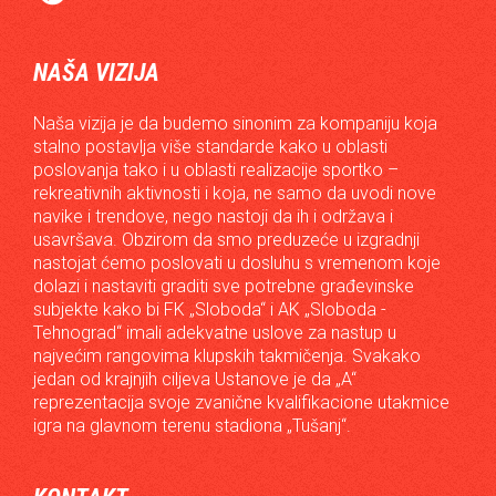
NAŠA VIZIJA
Naša vizija je da budemo sinonim za kompaniju koja
stalno postavlja više standarde kako u oblasti
poslovanja tako i u oblasti realizacije sportko –
rekreativnih aktivnosti i koja, ne samo da uvodi nove
navike i trendove, nego nastoji da ih i održava i
usavršava. Obzirom da smo preduzeće u izgradnji
nastojat ćemo poslovati u dosluhu s vremenom koje
dolazi i nastaviti graditi sve potrebne građevinske
subjekte kako bi FK „Sloboda“ i AK „Sloboda -
Tehnograd“ imali adekvatne uslove za nastup u
najvećim rangovima klupskih takmičenja. Svakako
jedan od krajnjih ciljeva Ustanove je da „A“
reprezentacija svoje zvanične kvalifikacione utakmice
igra na glavnom terenu stadiona „Tušanj“.