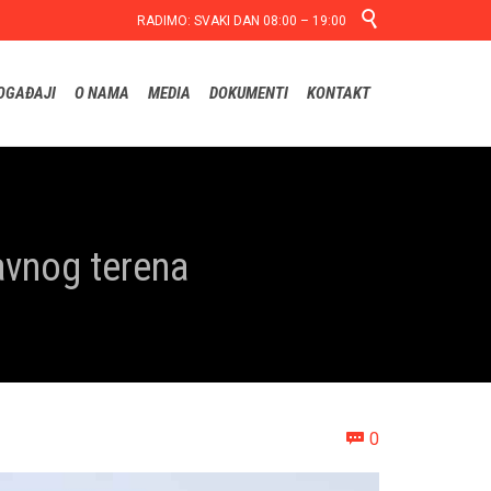

RADIMO: SVAKI DAN 08:00 – 19:00
Skip
OGAĐAJI
O NAMA
MEDIA
DOKUMENTI
KONTAKT
to
content
avnog terena
Comments
0
