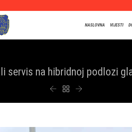
NASLOVNA
VIJESTI
D
i servis na hibridnoj podlozi gl


