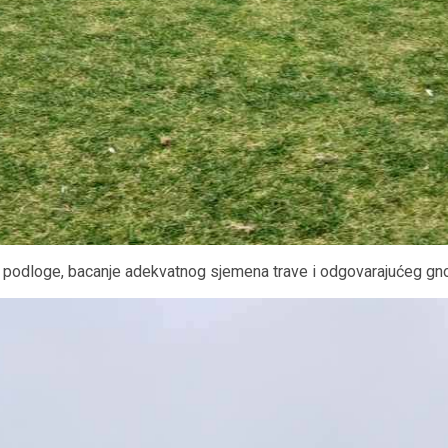
 podloge, bacanje adekvatnog sjemena trave i odgovarajućeg gno