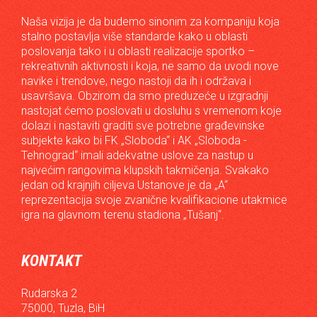
Naša vizija je da budemo sinonim za kompaniju koja
stalno postavlja više standarde kako u oblasti
poslovanja tako i u oblasti realizacije sportko –
rekreativnih aktivnosti i koja, ne samo da uvodi nove
navike i trendove, nego nastoji da ih i održava i
usavršava. Obzirom da smo preduzeće u izgradnji
nastojat ćemo poslovati u dosluhu s vremenom koje
dolazi i nastaviti graditi sve potrebne građevinske
subjekte kako bi FK „Sloboda“ i AK „Sloboda -
Tehnograd“ imali adekvatne uslove za nastup u
najvećim rangovima klupskih takmičenja. Svakako
jedan od krajnjih ciljeva Ustanove je da „A“
reprezentacija svoje zvanične kvalifikacione utakmice
igra na glavnom terenu stadiona „Tušanj“.
KONTAKT
Rudarska 2
75000, Tuzla, BiH