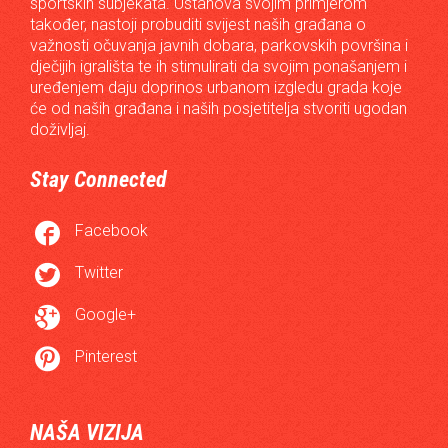
sportskih subjekata. Ustanova svojim primjerom
također, nastoji probuditi svijest naših građana o
važnosti očuvanja javnih dobara, parkovskih površina i
dječijih igrališta te ih stimulirati da svojim ponašanjem i
uređenjem daju doprinos urbanom izgledu grada koje
će od naših građana i naših posjetitelja stvoriti ugodan
doživljaj.
Stay Connected

Facebook

Twitter

Google+

Pinterest
NAŠA VIZIJA