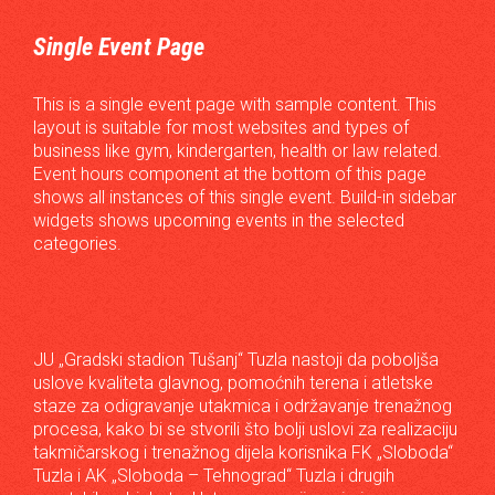
Single Event Page
This is a single event page with sample content. This
layout is suitable for most websites and types of
business like gym, kindergarten, health or law related.
Event hours component at the bottom of this page
shows all instances of this single event. Build-in sidebar
widgets shows upcoming events in the selected
categories.
JU „Gradski stadion Tušanj“ Tuzla nastoji da poboljša
uslove kvaliteta glavnog, pomoćnih terena i atletske
staze za odigravanje utakmica i održavanje trenažnog
procesa, kako bi se stvorili što bolji uslovi za realizaciju
takmičarskog i trenažnog dijela korisnika FK „Sloboda“
Tuzla i AK „Sloboda – Tehnograd“ Tuzla i drugih