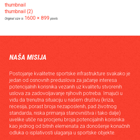
thumbnail
thumbnail (2)
1600 × 899
Original size is
pixels
NAŠA MISIJA
Postojanje kvalitetne sportske infrastrukture svakako je
jedan od osnovnih preduslova za jačanje interesa
potencijalnih korisnika vezanih uz kvalitetu stvorenih
uslova za zadovoljavanje njihovih potreba. Imajući u
vidu da trenutna situaciju u našem društvu (kriza,
recesija, porast broja nezaposlenih, pad životnog
standarda, niska primanja stanovništva i tako dalje)
uvelike utiče na procjenu broja potencijalnih korisnika
kao jednog od bitnih elemenata za donošenje konačnih
odluka o isplativosti ulaganja u sportske objekte.