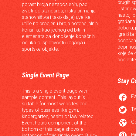
drugih s
porast broja nezaposlenih, pad
Ustanova
životnog standarda, niska primanja
nastoji p
stanovništva i tako dalje) uvelike
građana 
utiče na procjenu broja potencijalnih
dobara, p
korisnika kao jednog od bitnih
igrališta
elemenata za donošenje konačnih
ponašanj
odluka o isplativosti ulaganja u
doprinos
sportske objekte.
koje će 
posjetite
Single Event Page
Stay C
This is a single event page with

F
sample content. This layout is
suitable for most websites and

Tw
types of business like gym,
kindergarten, health or law related.

G
Event hours component at the
bottom of this page shows all

Pi
instances of this single event. Build-