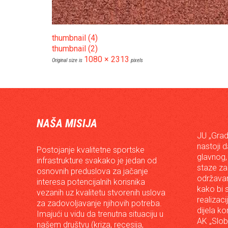
thumbnail (4)
thumbnail (2)
1080 × 2313
Original size is
pixels
NAŠA MISIJA
JU „Grad
nastoji 
Postojanje kvalitetne sportske
glavnog,
infrastrukture svakako je jedan od
staze za
osnovnih preduslova za jačanje
održavan
interesa potencijalnih korisnika
kako bi s
vezanih uz kvalitetu stvorenih uslova
realizac
za zadovoljavanje njihovih potreba.
dijela ko
Imajući u vidu da trenutna situaciju u
AK „Slob
našem društvu (kriza, recesija,