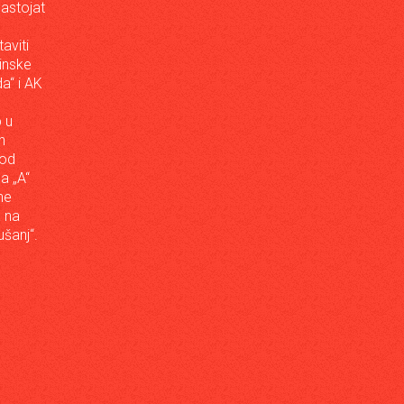
astojat
aviti
inske
a“ i AK
 u
h
 od
da „A“
ne
a na
šanj“.