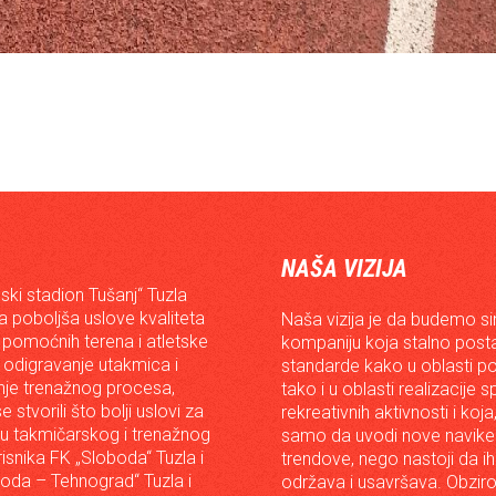
NAŠA VIZIJA
ski stadion Tušanj“ Tuzla
da poboljša uslove kvaliteta
Naša vizija je da budemo s
 pomoćnih terena i atletske
kompaniju koja stalno posta
 odigravanje utakmica i
standarde kako u oblasti p
je trenažnog procesa,
tako i u oblasti realizacije 
e stvorili što bolji uslovi za
rekreativnih aktivnosti i koja
iju takmičarskog i trenažnog
samo da uvodi nove navike 
risnika FK „Sloboda“ Tuzla i
trendove, nego nastoji da ih 
oda – Tehnograd“ Tuzla i
održava i usavršava. Obzir