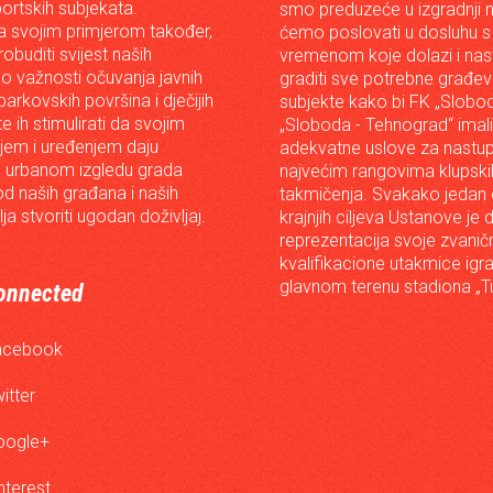
portskih subjekata.
smo preduzeće u izgradnji n
 svojim primjerom također,
ćemo poslovati u dosluhu s
robuditi svijest naših
vremenom koje dolazi i nast
o važnosti očuvanja javnih
graditi sve potrebne građev
arkovskih površina i dječijih
subjekte kako bi FK „Slobod
 te ih stimulirati da svojim
„Sloboda - Tehnograd“ imali
em i uređenjem daju
adekvatne uslove za nastup
 urbanom izgledu grada
najvećim rangovima klupski
od naših građana i naših
takmičenja. Svakako jedan
lja stvoriti ugodan doživljaj.
krajnjih ciljeva Ustanove je 
reprezentacija svoje zvanič
kvalifikacione utakmice igr
glavnom terenu stadiona „Tu
onnected
acebook
itter
oogle+
nterest