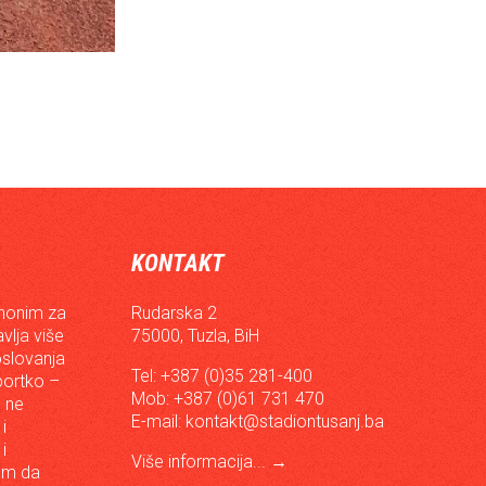
KONTAKT
inonim za
Rudarska 2
vlja više
75000, Tuzla, BiH
oslovanja
Tel: +387 (0)35 281-400
sportko –
Mob: +387 (0)61 731 470
, ne
E-mail:
kontakt@stadiontusanj.ba
i
i
Više informacija...
→
om da