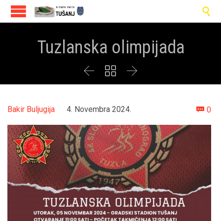

Tuzlanska olimpijada



Co
Bakir Buljugija
4. Novembra 2024.
0
