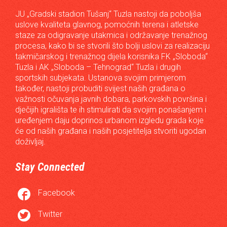
JU „Gradski stadion Tušanj“ Tuzla nastoji da poboljša
uslove kvaliteta glavnog, pomoćnih terena i atletske
staze za odigravanje utakmica i održavanje trenažnog
procesa, kako bi se stvorili što bolji uslovi za realizaciju
takmičarskog i trenažnog dijela korisnika FK „Sloboda“
Tuzla i AK „Sloboda – Tehnograd“ Tuzla i drugih
sportskih subjekata. Ustanova svojim primjerom
također, nastoji probuditi svijest naših građana o
važnosti očuvanja javnih dobara, parkovskih površina i
dječijih igrališta te ih stimulirati da svojim ponašanjem i
uređenjem daju doprinos urbanom izgledu grada koje
će od naših građana i naših posjetitelja stvoriti ugodan
doživljaj.
Stay Connected

Facebook

Twitter