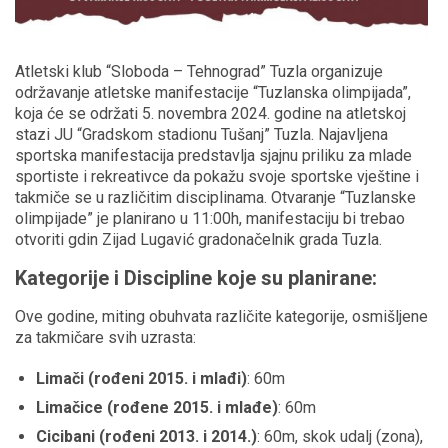
Atletski klub “Sloboda – Tehnograd” Tuzla organizuje
održavanje atletske manifestacije “Tuzlanska olimpijada”,
koja će se održati 5. novembra 2024. godine na atletskoj
stazi JU “Gradskom stadionu Tušanj” Tuzla. Najavljena
sportska manifestacija predstavlja sjajnu priliku za mlade
sportiste i rekreativce da pokažu svoje sportske vještine i
takmiče se u različitim disciplinama. Otvaranje “Tuzlanske
olimpijade” je planirano u 11:00h, manifestaciju bi trebao
otvoriti gdin Zijad Lugavić gradonačelnik grada Tuzla.
Kategorije i Discipline koje su planirane:
Ove godine, miting obuhvata različite kategorije, osmišljene
za takmičare svih uzrasta:
Limači (rođeni 2015. i mlađi)
: 60m
Limačice (rođene 2015. i mlađe)
: 60m
Cicibani (rođeni 2013. i 2014.)
: 60m, skok udalj (zona),