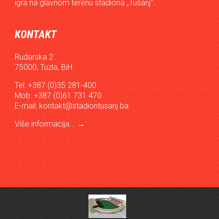
igra na glavnom terenu stadiona „Tušanj“.
KONTAKT
Rudarska 2
75000, Tuzla, BiH
Tel: +387 (0)35 281-400
Mob: +387 (0)61 731 470
E-mail:
kontakt@stadiontusanj.ba
Više informacija...
→