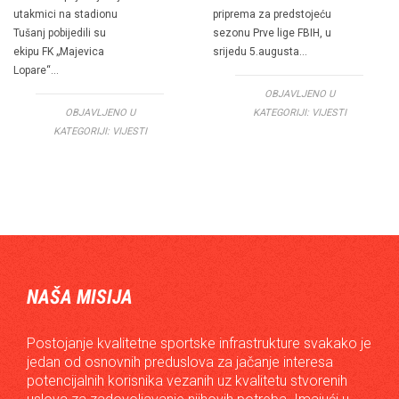
utakmici na stadionu
priprema za predstojeću
Tušanj pobijedili su
sezonu Prve lige FBIH, u
ekipu FK „Majevica
srijedu 5.augusta…
Lopare“…
OBJAVLJENO U
OBJAVLJENO U
KATEGORIJI:
VIJESTI
KATEGORIJI:
VIJESTI
NAŠA MISIJA
Postojanje kvalitetne sportske infrastrukture svakako je
jedan od osnovnih preduslova za jačanje interesa
potencijalnih korisnika vezanih uz kvalitetu stvorenih