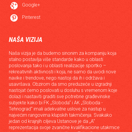

Google+

Pinterest
NAŠA VIZIJA
Naša vizija je da budemo sinonim za kompaniju koja
stalno postavlja više standarde kako u oblasti
poslovanja tako i u oblasti realizacije sportko –
rekreativnih aktivnosti i koja, ne samo da uvodi nove
navike i trendove, nego nastoji da ih i održava i
usavršava. Obzirom da smo preduzeće u izgradnji
nastojat ćemo poslovati u dosluhu s vremenom koje
dolazi i nastaviti graditi sve potrebne građevinske
subjekte kako bi FK „Sloboda“ i AK „Sloboda -
Tehnograd“ imali adekvatne uslove za nastup u
najvećim rangovima klupskih takmičenja. Svakako
jedan od krajnjih ciljeva Ustanove je da „A“
reprezentacija svoje zvanične kvalifikacione utakmice