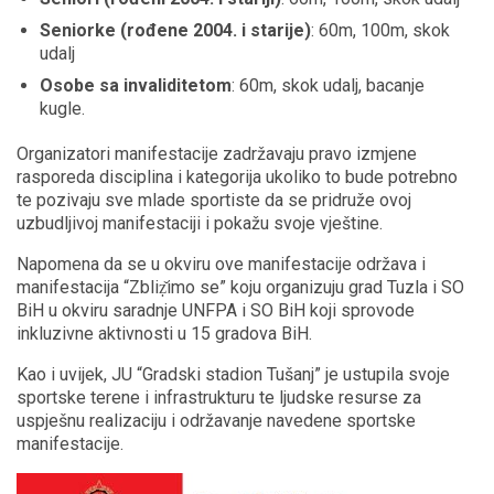
Seniorke (rođene 2004. i starije)
: 60m, 100m, skok
udalj
Osobe sa invaliditetom
: 60m, skok udalj, bacanje
kugle.
Organizatori manifestacije zadržavaju pravo izmjene
rasporeda disciplina i kategorija ukoliko to bude potrebno
te pozivaju sve mlade sportiste da se pridruže ovoj
uzbudljivoj manifestaciji i pokažu svoje vještine.
Napomena da se u okviru ove manifestacije održava i
manifestacija “Zbliẓ̌imo se” koju organizuju grad Tuzla i SO
BiH u okviru saradnje UNFPA i SO BiH koji sprovode
inkluzivne aktivnosti u 15 gradova BiH.
Kao i uvijek, JU “Gradski stadion Tušanj” je ustupila svoje
sportske terene i infrastrukturu te ljudske resurse za
uspješnu realizaciju i održavanje navedene sportske
manifestacije.