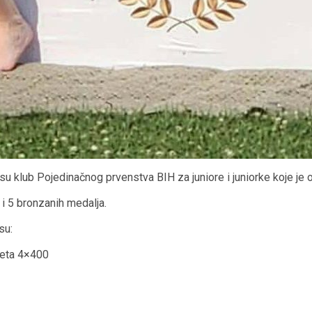
su klub Pojedinačnog prvenstva BIH za juniore i juniorke koje je 
h i 5 bronzanih medalja.
su:
feta 4×400