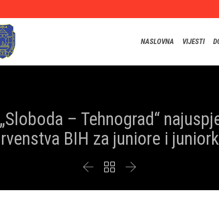
NASLOVNA
VIJESTI
D
K „Sloboda – Tehnograd“ najuspj
rvenstva BIH za juniore i junior


