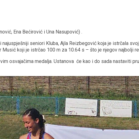
vić, Ena Bećirović i Una Nasupović) .
ajuspješniji seniori Kluba, Ajla Reizbegović koja je istrčala svoj 
r Musić koji je istrčao 100 m za 10.64 s – što je njegov najbolji 
svim osvajačima medalja. Ustanova će kao i do sada nastaviti pru