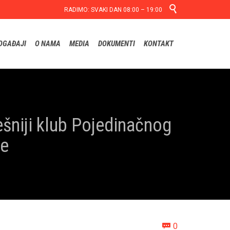

RADIMO: SVAKI DAN 08:00 – 19:00
Skip
OGAĐAJI
O NAMA
MEDIA
DOKUMENTI
KONTAKT
to
content
ešniji klub Pojedinačnog
ke
Comments
0
