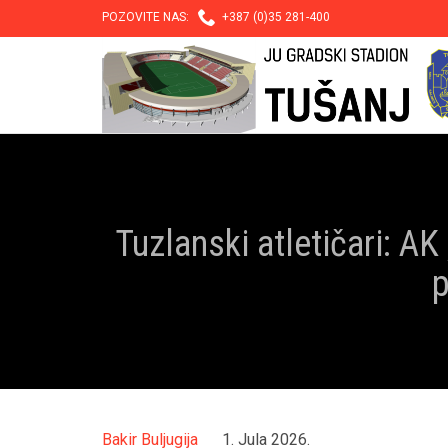

POZOVITE NAS:
+387 (0)35 281-400
Tuzlanski atletičari: A
p
Bakir Buljugija
1. Jula 2026.