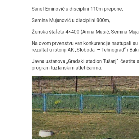
Sanel Eminović u disciplini 110m prepone,
Semina Mujanović u disciplini 800m,
Ženska štafeta 4×400 (Amna Musić, Semina Mujano
Na ovom prvenstvu van konkurencije nastupali su i n
rezultat u istoriji AK „Sloboda – Tehnograd“ i Baki
Javna ustanova „Gradski stadion Tušanj“ čestita 
program tuzlanskim atletičarima.