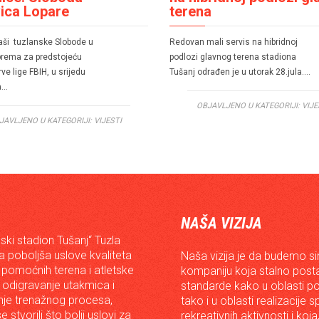
ica Lopare
terena
ši tuzlanske Slobode u
Redovan mali servis na hibridnoj
iprema za predstojeću
podlozi glavnog terena stadiona
ve lige FBIH, u srijedu
Tušanj odrađen je u utorak 28.jula….
a…
OBJAVLJENO U KATEGORIJI:
VIJE
JAVLJENO U KATEGORIJI:
VIJESTI
NAŠA VIZIJA
ski stadion Tušanj“ Tuzla
da poboljša uslove kvaliteta
Naša vizija je da budemo s
 pomoćnih terena i atletske
kompaniju koja stalno posta
 odigravanje utakmica i
standarde kako u oblasti p
je trenažnog procesa,
tako i u oblasti realizacije 
e stvorili što bolji uslovi za
rekreativnih aktivnosti i koja