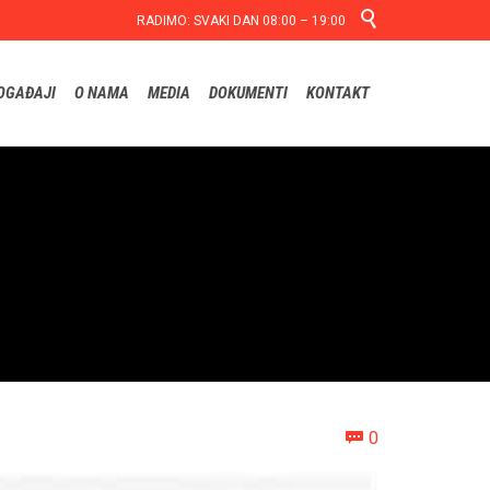

RADIMO: SVAKI DAN 08:00 – 19:00
Skip
OGAĐAJI
O NAMA
MEDIA
DOKUMENTI
KONTAKT
to
content
Comments
0
