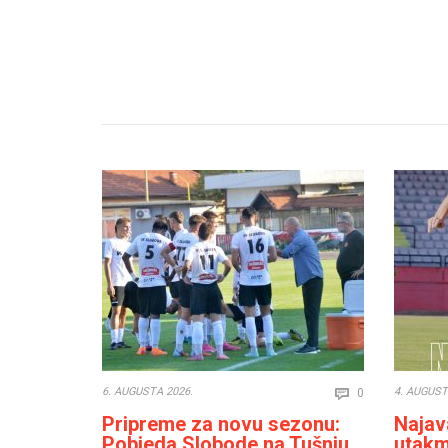
Comments
6. AUGUSTA 2026.
4. AUGUST
0

Pripreme za novu sezonu:
Najava
Pobjeda Slobode na Tušnju
utakm