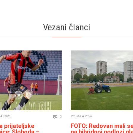
Vezani članci
Comments
A 2026.
28. JULA 2026.
0

 prijateljske
FOTO: Redovan mali se
ice: Sloboda –
na hibridnoj podlozi g