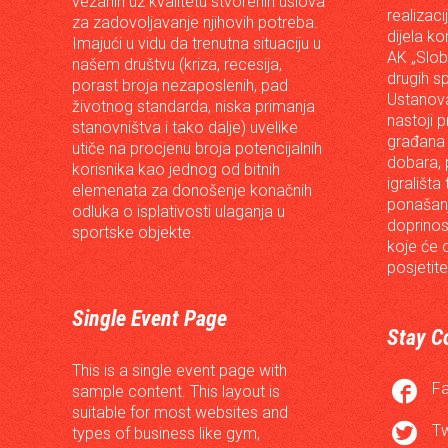
vezanih uz kvalitetu stvorenih uslova
realizac
za zadovoljavanje njihovih potreba.
dijela ko
Imajući u vidu da trenutna situaciju u
AK „Slob
našem društvu (kriza, recesija,
drugih s
porast broja nezaposlenih, pad
Ustanova
životnog standarda, niska primanja
nastoji p
stanovništva i tako dalje) uvelike
građana 
utiče na procjenu broja potencijalnih
dobara, p
korisnika kao jednog od bitnih
igrališta
elemenata za donošenje konačnih
ponašanj
odluka o isplativosti ulaganja u
doprinos
sportske objekte.
koje će 
posjetite
Single Event Page
Stay C
This is a single event page with

F
sample content. This layout is
suitable for most websites and

Tw
types of business like gym,