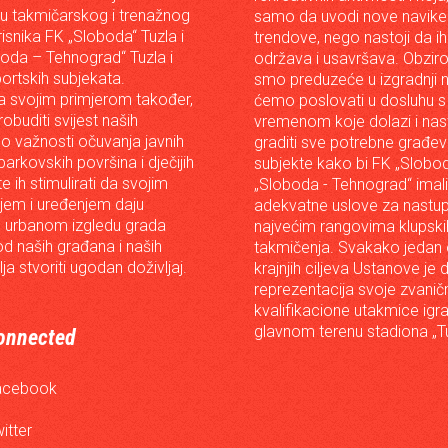
iju takmičarskog i trenažnog
samo da uvodi nove navike 
risnika FK „Sloboda“ Tuzla i
trendove, nego nastoji da ih 
oda – Tehnograd“ Tuzla i
održava i usavršava. Obzir
portskih subjekata.
smo preduzeće u izgradnji n
 svojim primjerom također,
ćemo poslovati u dosluhu s
robuditi svijest naših
vremenom koje dolazi i nast
o važnosti očuvanja javnih
graditi sve potrebne građev
arkovskih površina i dječijih
subjekte kako bi FK „Slobod
 te ih stimulirati da svojim
„Sloboda - Tehnograd“ imali
em i uređenjem daju
adekvatne uslove za nastup
 urbanom izgledu grada
najvećim rangovima klupski
od naših građana i naših
takmičenja. Svakako jedan
lja stvoriti ugodan doživljaj.
krajnjih ciljeva Ustanove je 
reprezentacija svoje zvanič
kvalifikacione utakmice igr
glavnom terenu stadiona „Tu
onnected
acebook
itter