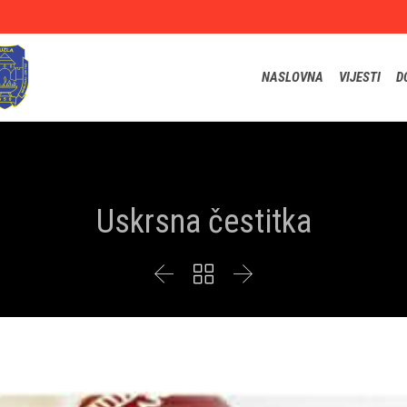
NASLOVNA
VIJESTI
D
Uskrsna čestitka


