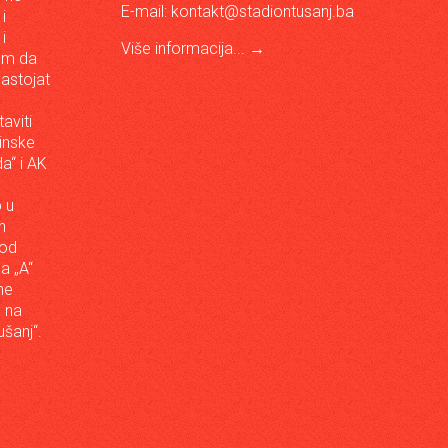
E-mail:
kontakt@stadiontusanj.ba
i
i
Više informacija...
→
om da
astojat
aviti
inske
a“ i AK
 u
h
 od
da „A“
ne
a na
šanj“.