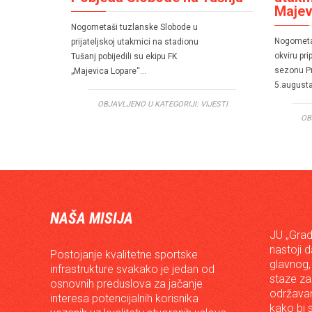
Majev
Nogometaši tuzlanske Slobode u
Nogometa
prijateljskoj utakmici na stadionu
okviru pr
Tušanj pobijedili su ekipu FK
sezonu Pr
„Majevica Lopare“…
5.august
OBJAVLJENO U KATEGORIJI:
VIJESTI
OB
NAŠA MISIJA
JU „Grad
nastoji 
Postojanje kvalitetne sportske
glavnog,
infrastrukture svakako je jedan od
staze za
osnovnih preduslova za jačanje
održavan
interesa potencijalnih korisnika
kako bi s