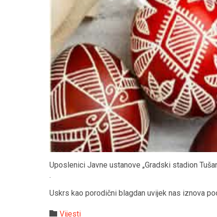
Uposlenici Javne ustanove „Gradski stadion Tušanj“
.
Uskrs kao porodični blagdan uvijek nas iznova pod
Category

Vijesti