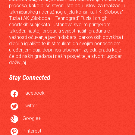
procesa, kako bi se stvorili što bolji uslovi za realizaciju
takmičarskog i trenažnog dijela korisnika FK „Sloboda“
Tuzla i AK „Sloboda – Tehnograd“ Tuzla i drugih
sportskih subjekata. Ustanova svojim primjerom
također, nastoji probuditi svijest naših građana o
važnosti očuvanja javnih dobara, parkovskih površina i
dječijih igrališta te ih stimulirati da svojim ponašanjem i
uređenjem daju doprinos urbanom izgledu grada koje
će od naših građana i naših posjetitelja stvoriti ugodan
doživljaj.
Stay Connected

Facebook

Twitter

Google+

Pinterest