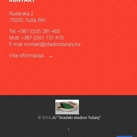
Rudarska 2
75000, Tuzla, BiH
Tel: +387 (0)35 281-400
Mob: +387 (0)61 731 470
E-mail:
kontakt@stadiontusanj.ba
Više informacija...
→
© 2016
JU "Gradski stadion Tušanj"
↑