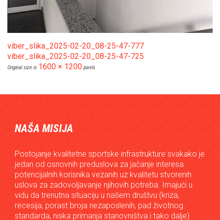
viber_slika_2025-02-20_08-25-47-777
viber_slika_2025-02-20_08-25-47-725
1600 × 1200
Original size is
pixels
NAŠA MISIJA
Postojanje kvalitetne sportske infrastrukture svakako je
jedan od osnovnih preduslova za jačanje interesa
potencijalnih korisnika vezanih uz kvalitetu stvorenih
uslova za zadovoljavanje njihovih potreba. Imajući u
vidu da trenutna situaciju u našem društvu (kriza,
recesija, porast broja nezaposlenih, pad životnog
standarda, niska primanja stanovništva i tako dalje)