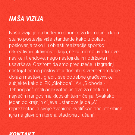
NAŠA VIZIJA
Naša vizija je da budemo sinonim za kompaniju koja
stalno postavlja više standarde kako u oblasti
poslovanja tako i u oblasti realizacije sportko –
rekreativnih aktivnosti i koja, ne samo da uvodi nove
navike i trendove, nego nastoji da ih i održava i
usavršava. Obzirom da smo preduzeće u izgradnji
nastojat ćemo poslovati u dosluhu s vremenom koje
dolazi i nastaviti graditi sve potrebne građevinske
subjekte kako bi FK „Sloboda“ i AK „Sloboda -
Tehnograd“ imali adekvatne uslove za nastup u
najvećim rangovima klupskih takmičenja. Svakako
jedan od krajnjih ciljeva Ustanove je da „A“
reprezentacija svoje zvanične kvalifikacione utakmice
igra na glavnom terenu stadiona „Tušanj“.
KONTAKT