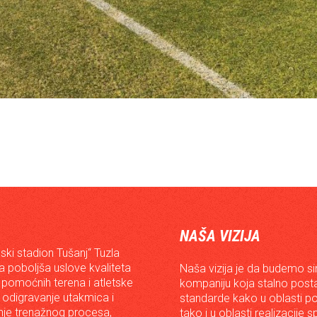
NAŠA VIZIJA
ski stadion Tušanj“ Tuzla
da poboljša uslove kvaliteta
Naša vizija je da budemo s
 pomoćnih terena i atletske
kompaniju koja stalno posta
 odigravanje utakmica i
standarde kako u oblasti p
je trenažnog procesa,
tako i u oblasti realizacije 