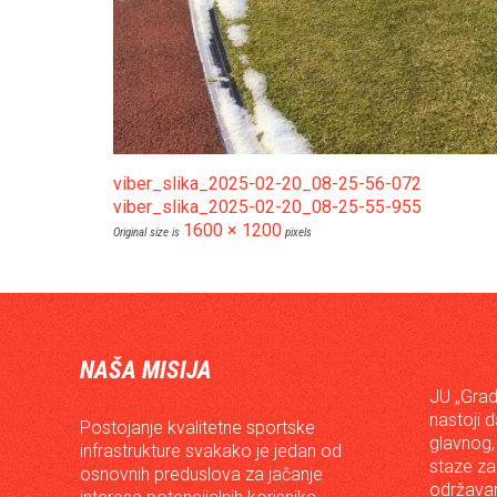
viber_slika_2025-02-20_08-25-56-072
viber_slika_2025-02-20_08-25-55-955
1600 × 1200
Original size is
pixels
NAŠA MISIJA
JU „Grad
nastoji 
Postojanje kvalitetne sportske
glavnog,
infrastrukture svakako je jedan od
staze za
osnovnih preduslova za jačanje
održavan