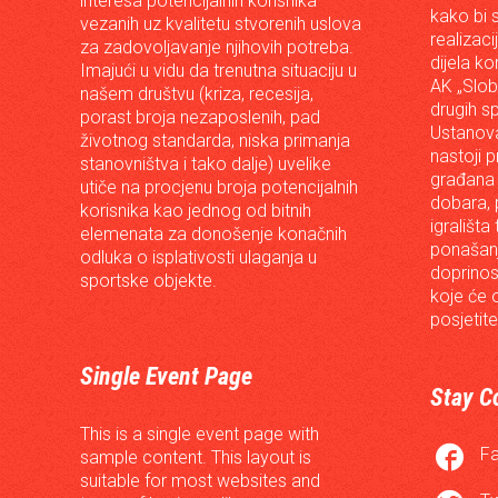
interesa potencijalnih korisnika
kako bi s
vezanih uz kvalitetu stvorenih uslova
realizac
za zadovoljavanje njihovih potreba.
dijela ko
Imajući u vidu da trenutna situaciju u
AK „Slob
našem društvu (kriza, recesija,
drugih s
porast broja nezaposlenih, pad
Ustanova
životnog standarda, niska primanja
nastoji p
stanovništva i tako dalje) uvelike
građana 
utiče na procjenu broja potencijalnih
dobara, p
korisnika kao jednog od bitnih
igrališta
elemenata za donošenje konačnih
ponašanj
odluka o isplativosti ulaganja u
doprinos
sportske objekte.
koje će 
posjetite
Single Event Page
Stay C
This is a single event page with

F
sample content. This layout is
suitable for most websites and