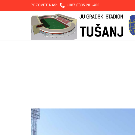

POZOVITE NAS:
+387 (0)35 281-400