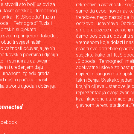
e stvorili što bolji uslovi za
rekreativnih aktivnosti i koja
iju takmičarskog i trenažnog
samo da uvodi nove navike 
risnika FK „Sloboda“ Tuzla i
trendove, nego nastoji da ih 
oda – Tehnograd“ Tuzla i
održava i usavršava. Obzir
portskih subjekata.
smo preduzeće u izgradnji n
 svojim primjerom također,
ćemo poslovati u dosluhu s
robuditi svijest naših
vremenom koje dolazi i nast
o važnosti očuvanja javnih
graditi sve potrebne građev
arkovskih površina i dječijih
subjekte kako bi FK „Slobod
 te ih stimulirati da svojim
„Sloboda - Tehnograd“ imali
em i uređenjem daju
adekvatne uslove za nastup
 urbanom izgledu grada
najvećim rangovima klupski
od naših građana i naših
takmičenja. Svakako jedan
lja stvoriti ugodan doživljaj.
krajnjih ciljeva Ustanove je 
reprezentacija svoje zvanič
kvalifikacione utakmice igr
glavnom terenu stadiona „Tu
onnected
acebook