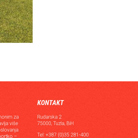
KONTAKT
inonim za
Rudarska 2
vlja više
75000, Tuzla, BiH
oslovanja
Tel: +387 (0)35 281-400
sportko –