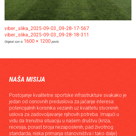
viber_slika_2025-09-03_09-28-17-567
viber_slika_2025-09-03_09-28-18-311
1600 × 1200
Original size is
pixels
NAŠA MISIJA
Postojanje kvalitetne sportske infrastrukture svakako je
jedan od osnovnih preduslova za jačanje interesa
potencijalnih korisnika vezanih uz kvalitetu stvorenih
uslova za zadovoljavanje njihovih potreba. Imajući u
vidu da trenutna situaciju u našem društvu (kriza,
recesija, porast broja nezaposlenih, pad životnog
standarda, niska primanja stanovništva i tako dalje)