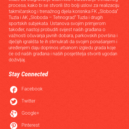
procesa, kako bi se stvorili što bolji uslovi za realizaciju
takmičarskog i trenažnog dijela korisnika FK „Sloboda“
Tuzla i AK „Sloboda – Tehnograd“ Tuzla i drugih
sportskih subjekata. Ustanova svojim primjerom
također, nastoji probuditi svijest naših građana o
važnosti očuvanja javnih dobara, parkovskih površina i
dječijih igrališta te ih stimulirati da svojim ponašanjem i
uređenjem daju doprinos urbanom izgledu grada koje
će od naših građana i naših posjetitelja stvoriti ugodan
doživljaj.
Stay Connected

Facebook

Twitter

Google+

Pinterest