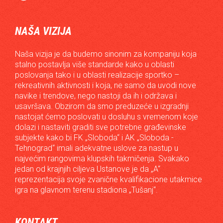
NAŠA VIZIJA
Naša vizija je da budemo sinonim za kompaniju koja
stalno postavlja više standarde kako u oblasti
poslovanja tako i u oblasti realizacije sportko –
rekreativnih aktivnosti i koja, ne samo da uvodi nove
navike i trendove, nego nastoji da ih i održava i
usavršava. Obzirom da smo preduzeće u izgradnji
nastojat ćemo poslovati u dosluhu s vremenom koje
dolazi i nastaviti graditi sve potrebne građevinske
subjekte kako bi FK „Sloboda“ i AK „Sloboda -
Tehnograd“ imali adekvatne uslove za nastup u
najvećim rangovima klupskih takmičenja. Svakako
jedan od krajnjih ciljeva Ustanove je da „A“
reprezentacija svoje zvanične kvalifikacione utakmice
igra na glavnom terenu stadiona „Tušanj“.
KONTAKT