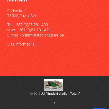
Rudarska 2
75000, Tuzla, BiH
Tel: +387 (0)35 281-400
Mob: +387 (0)61 731 470
E-mail:
kontakt@stadiontusanj.ba
Više informacija...
→
© 2016
JU "Gradski stadion Tušanj"
↑