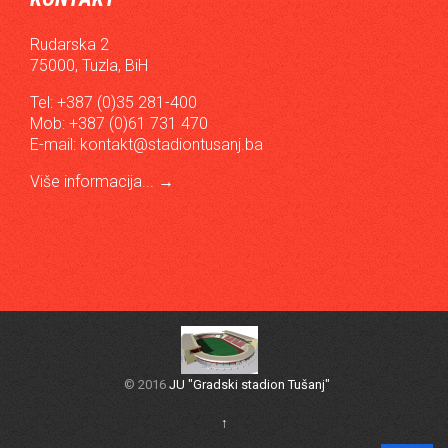
Rudarska 2
75000, Tuzla, BiH
Tel: +387 (0)35 281-400
Mob: +387 (0)61 731 470
E-mail:
kontakt@stadiontusanj.ba
Više informacija...
→
© 2016
JU "Gradski stadion Tušanj"
↑