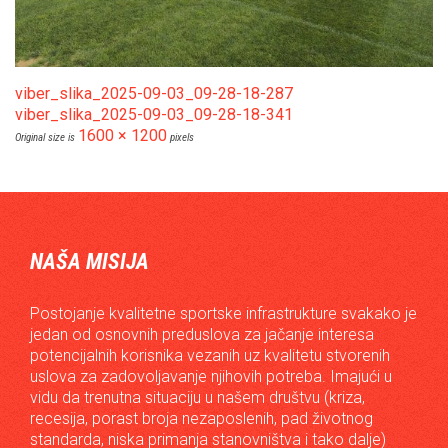
viber_slika_2025-09-03_09-28-18-287
viber_slika_2025-09-03_09-28-18-341
1600 × 1200
Original size is
pixels
NAŠA MISIJA
Postojanje kvalitetne sportske infrastrukture svakako je
jedan od osnovnih preduslova za jačanje interesa
potencijalnih korisnika vezanih uz kvalitetu stvorenih
uslova za zadovoljavanje njihovih potreba. Imajući u
vidu da trenutna situaciju u našem društvu (kriza,
recesija, porast broja nezaposlenih, pad životnog
standarda, niska primanja stanovništva i tako dalje)