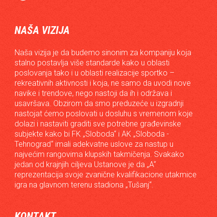
NAŠA VIZIJA
Naša vizija je da budemo sinonim za kompaniju koja
stalno postavlja više standarde kako u oblasti
poslovanja tako i u oblasti realizacije sportko –
rekreativnih aktivnosti i koja, ne samo da uvodi nove
navike i trendove, nego nastoji da ih i održava i
usavršava. Obzirom da smo preduzeće u izgradnji
nastojat ćemo poslovati u dosluhu s vremenom koje
dolazi i nastaviti graditi sve potrebne građevinske
subjekte kako bi FK „Sloboda“ i AK „Sloboda -
Tehnograd“ imali adekvatne uslove za nastup u
najvećim rangovima klupskih takmičenja. Svakako
jedan od krajnjih ciljeva Ustanove je da „A“
reprezentacija svoje zvanične kvalifikacione utakmice
igra na glavnom terenu stadiona „Tušanj“.
KONTAKT