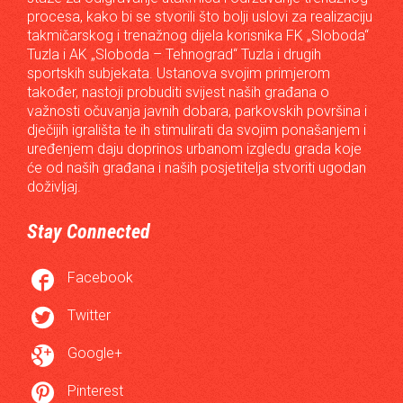
procesa, kako bi se stvorili što bolji uslovi za realizaciju
takmičarskog i trenažnog dijela korisnika FK „Sloboda“
Tuzla i AK „Sloboda – Tehnograd“ Tuzla i drugih
sportskih subjekata. Ustanova svojim primjerom
također, nastoji probuditi svijest naših građana o
važnosti očuvanja javnih dobara, parkovskih površina i
dječijih igrališta te ih stimulirati da svojim ponašanjem i
uređenjem daju doprinos urbanom izgledu grada koje
će od naših građana i naših posjetitelja stvoriti ugodan
doživljaj.
Stay Connected

Facebook

Twitter

Google+

Pinterest