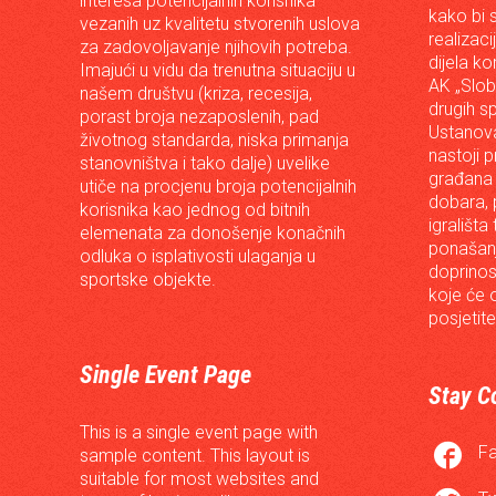
interesa potencijalnih korisnika
kako bi s
vezanih uz kvalitetu stvorenih uslova
realizac
za zadovoljavanje njihovih potreba.
dijela ko
Imajući u vidu da trenutna situaciju u
AK „Slob
našem društvu (kriza, recesija,
drugih s
porast broja nezaposlenih, pad
Ustanova
životnog standarda, niska primanja
nastoji p
stanovništva i tako dalje) uvelike
građana 
utiče na procjenu broja potencijalnih
dobara, p
korisnika kao jednog od bitnih
igrališta
elemenata za donošenje konačnih
ponašanj
odluka o isplativosti ulaganja u
doprinos
sportske objekte.
koje će 
posjetite
Single Event Page
Stay C
This is a single event page with

F
sample content. This layout is
suitable for most websites and