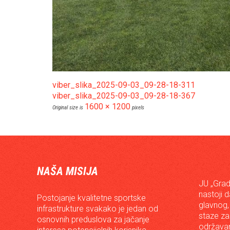
viber_slika_2025-09-03_09-28-18-311
viber_slika_2025-09-03_09-28-18-367
1600 × 1200
Original size is
pixels
NAŠA MISIJA
JU „Grad
nastoji 
Postojanje kvalitetne sportske
glavnog,
infrastrukture svakako je jedan od
staze za
osnovnih preduslova za jačanje
održavan