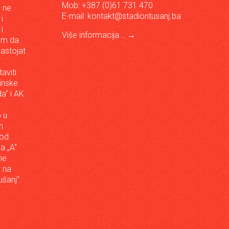
Mob: +387 (0)61 731 470
, ne
E-mail:
kontakt@stadiontusanj.ba
i
i
Više informacija...
→
om da
astojat
aviti
inske
a“ i AK
 u
h
 od
da „A“
ne
a na
šanj“.