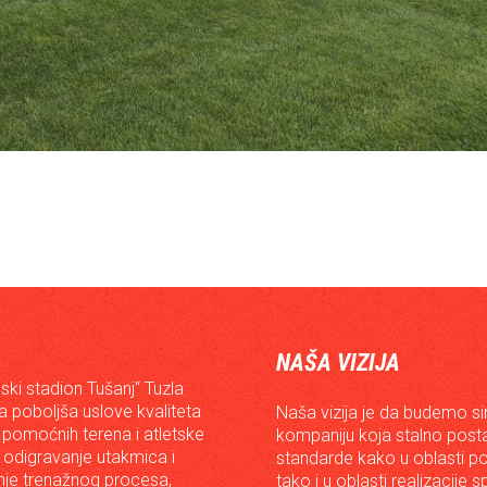
NAŠA VIZIJA
ski stadion Tušanj“ Tuzla
da poboljša uslove kvaliteta
Naša vizija je da budemo s
 pomoćnih terena i atletske
kompaniju koja stalno posta
 odigravanje utakmica i
standarde kako u oblasti p
je trenažnog procesa,
tako i u oblasti realizacije 