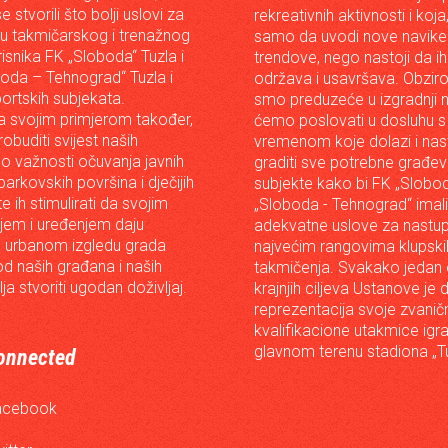
e stvorili što bolji uslovi za
rekreativnih aktivnosti i koja
iju takmičarskog i trenažnog
samo da uvodi nove navike 
risnika FK „Sloboda“ Tuzla i
trendove, nego nastoji da ih 
oda – Tehnograd“ Tuzla i
održava i usavršava. Obzir
portskih subjekata.
smo preduzeće u izgradnji n
 svojim primjerom također,
ćemo poslovati u dosluhu s
robuditi svijest naših
vremenom koje dolazi i nast
o važnosti očuvanja javnih
graditi sve potrebne građev
arkovskih površina i dječijih
subjekte kako bi FK „Slobod
 te ih stimulirati da svojim
„Sloboda - Tehnograd“ imali
em i uređenjem daju
adekvatne uslove za nastup
 urbanom izgledu grada
najvećim rangovima klupski
od naših građana i naših
takmičenja. Svakako jedan
lja stvoriti ugodan doživljaj.
krajnjih ciljeva Ustanove je 
reprezentacija svoje zvanič
kvalifikacione utakmice igr
glavnom terenu stadiona „Tu
onnected
acebook