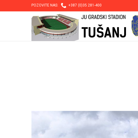

POZOVITE NAS:
+387 (0)35 281-400