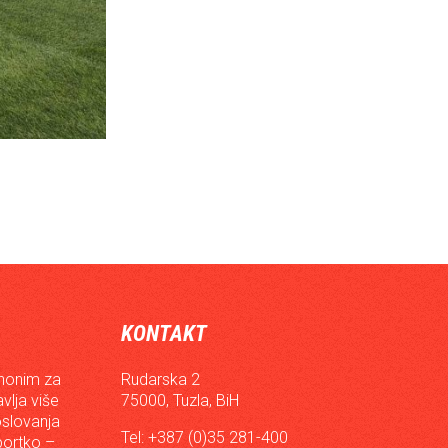
KONTAKT
inonim za
Rudarska 2
vlja više
75000, Tuzla, BiH
oslovanja
Tel: +387 (0)35 281-400
sportko –