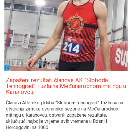
Zapaženi rezultati članova AK “Sloboda
Tehnograd” Tuzla na Međunarodnom mitingu u
Karanovcu
Članovi Atletskog kluba “Sloboda-Tehnograd” Tuzla su na
otvaranju zimske dvoranske sezone na Međunarodnom
mitingu u Karanovcu, ostvarili zapažene rezultate,
uključujući najbolje vrijeme svih vremena u Bosni i
Hercegovini na 1000…