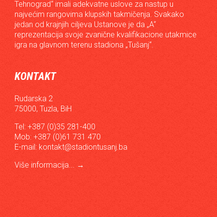
Tehnograd“ imali adekvatne uslove za nastup u
najvećim rangovima klupskih takmičenja. Svakako
jedan od krajnjih ciljeva Ustanove je da „A“
reprezentacija svoje zvanične kvalifikacione utakmice
igra na glavnom terenu stadiona „Tušanj“.
KONTAKT
Rudarska 2
75000, Tuzla, BiH
Tel: +387 (0)35 281-400
Mob: +387 (0)61 731 470
E-mail:
kontakt@stadiontusanj.ba
Više informacija...
→