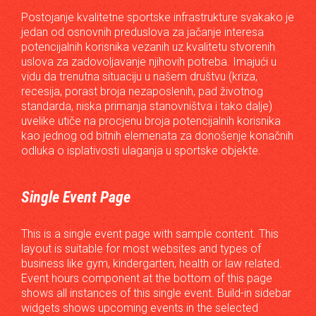
Postojanje kvalitetne sportske infrastrukture svakako je
jedan od osnovnih preduslova za jačanje interesa
potencijalnih korisnika vezanih uz kvalitetu stvorenih
uslova za zadovoljavanje njihovih potreba. Imajući u
vidu da trenutna situaciju u našem društvu (kriza,
recesija, porast broja nezaposlenih, pad životnog
standarda, niska primanja stanovništva i tako dalje)
uvelike utiče na procjenu broja potencijalnih korisnika
kao jednog od bitnih elemenata za donošenje konačnih
odluka o isplativosti ulaganja u sportske objekte.
Single Event Page
This is a single event page with sample content. This
layout is suitable for most websites and types of
business like gym, kindergarten, health or law related.
Event hours component at the bottom of this page
shows all instances of this single event. Build-in sidebar
widgets shows upcoming events in the selected