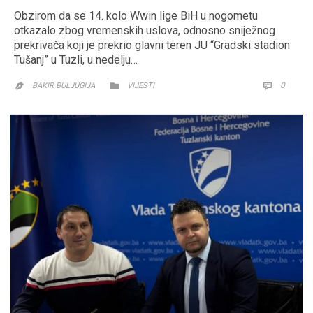
Obzirom da se 14. kolo Wwin lige BiH u nogometu
otkazalo zbog vremenskih uslova, odnosno sniježnog
prekrivača koji je prekrio glavni teren JU “Gradski stadion
Tušanj” u Tuzli, u nedelju…
CATEGORY
COMM
0


BAKIR BULJUGIJA
VIJESTI
