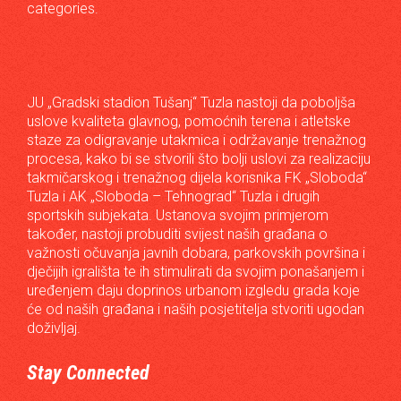
categories.
JU „Gradski stadion Tušanj“ Tuzla nastoji da poboljša
uslove kvaliteta glavnog, pomoćnih terena i atletske
staze za odigravanje utakmica i održavanje trenažnog
procesa, kako bi se stvorili što bolji uslovi za realizaciju
takmičarskog i trenažnog dijela korisnika FK „Sloboda“
Tuzla i AK „Sloboda – Tehnograd“ Tuzla i drugih
sportskih subjekata. Ustanova svojim primjerom
također, nastoji probuditi svijest naših građana o
važnosti očuvanja javnih dobara, parkovskih površina i
dječijih igrališta te ih stimulirati da svojim ponašanjem i
uređenjem daju doprinos urbanom izgledu grada koje
će od naših građana i naših posjetitelja stvoriti ugodan
doživljaj.
Stay Connected