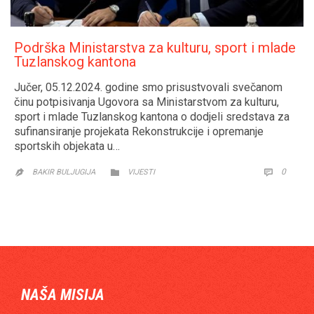
Podrška Ministarstva za kulturu, sport i mlade
Tuzlanskog kantona
Jučer, 05.12.2024. godine smo prisustvovali svečanom
činu potpisivanja Ugovora sa Ministarstvom za kulturu,
sport i mlade Tuzlanskog kantona o dodjeli sredstava za
sufinansiranje projekata Rekonstrukcije i opremanje
sportskih objekata u…
CATEGORY
COMM
0


BAKIR BULJUGIJA
VIJESTI

NAŠA MISIJA