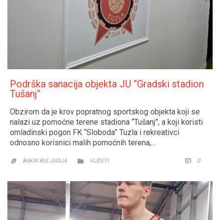
Podrška sanacija objekta JU “Gradski stadion
Tušanj”
Obzirom da je krov popratnog sportskog objekta koji se
nalazi uz pomoćne terene stadiona “Tušanj”, a koji koristi
omladinski pogon FK “Sloboda” Tuzla i rekreativci
odnosno korisnici malih pomoćnih terena,…
CATEGORY
COMM
0


BAKIR BULJUGIJA
VIJESTI
