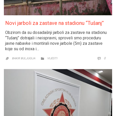
Novi jarboli za zastave na stadionu “Tušanj”
Obzirom da su dosadašnji jarboli za zastave na stadionu
“Tušanj” dotrajali i neispravni, sproveli smo proceduru
javne nabavke i montirali nove jarbole (5m) za zastave
koje su od inoxa i…
CATEGORY
COMM
0


BAKIR BULJUGIJA
VIJESTI
