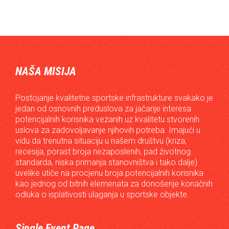
NAŠA MISIJA
Postojanje kvalitetne sportske infrastrukture svakako je
jedan od osnovnih preduslova za jačanje interesa
potencijalnih korisnika vezanih uz kvalitetu stvorenih
uslova za zadovoljavanje njihovih potreba. Imajući u
vidu da trenutna situaciju u našem društvu (kriza,
recesija, porast broja nezaposlenih, pad životnog
standarda, niska primanja stanovništva i tako dalje)
uvelike utiče na procjenu broja potencijalnih korisnika
kao jednog od bitnih elemenata za donošenje konačnih
odluka o isplativosti ulaganja u sportske objekte.
Single Event Page