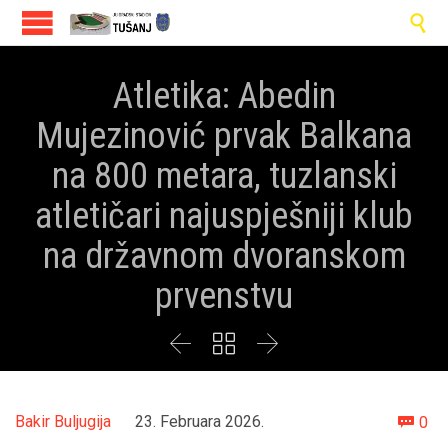

Atletika: Abedin
Mujezinović prvak Balkana
na 800 metara, tuzlanski
atletičari najuspješniji klub
na državnom dvoranskom
prvenstvu



Co
Bakir Buljugija
23. Februara 2026.
0
