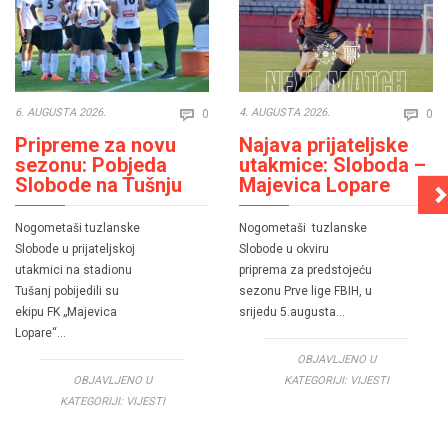
Comments
Co
6. AUGUSTA 2026.
4. AUGUSTA 2026.
0
0


Pripreme za novu
Najava prijateljske
sezonu: Pobjeda
utakmice: Sloboda –
Slobode na Tušnju
Majevica Lopare
Nogometaši tuzlanske
Nogometaši tuzlanske
Slobode u prijateljskoj
Slobode u okviru
utakmici na stadionu
priprema za predstojeću
Tušanj pobijedili su
sezonu Prve lige FBIH, u
ekipu FK „Majevica
srijedu 5.augusta…
Lopare“…
OBJAVLJENO U
OBJAVLJENO U
KATEGORIJI:
VIJESTI
KATEGORIJI:
VIJESTI