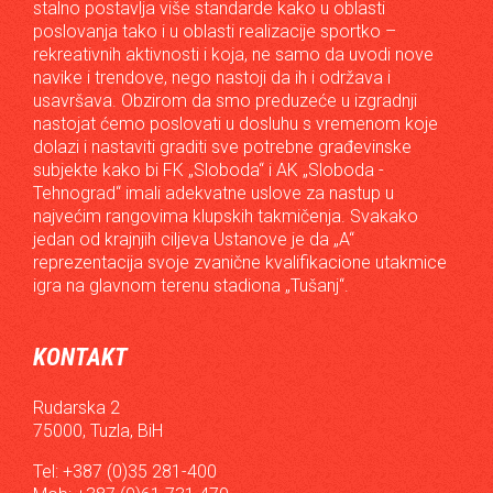
stalno postavlja više standarde kako u oblasti
poslovanja tako i u oblasti realizacije sportko –
rekreativnih aktivnosti i koja, ne samo da uvodi nove
navike i trendove, nego nastoji da ih i održava i
usavršava. Obzirom da smo preduzeće u izgradnji
nastojat ćemo poslovati u dosluhu s vremenom koje
dolazi i nastaviti graditi sve potrebne građevinske
subjekte kako bi FK „Sloboda“ i AK „Sloboda -
Tehnograd“ imali adekvatne uslove za nastup u
najvećim rangovima klupskih takmičenja. Svakako
jedan od krajnjih ciljeva Ustanove je da „A“
reprezentacija svoje zvanične kvalifikacione utakmice
igra na glavnom terenu stadiona „Tušanj“.
KONTAKT
Rudarska 2
75000, Tuzla, BiH
Tel: +387 (0)35 281-400