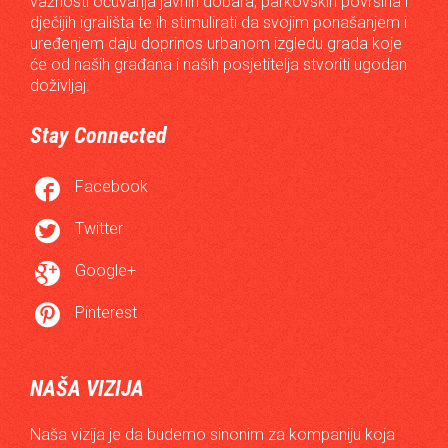
važnosti očuvanja javnih dobara, parkovskih površina i
dječijih igrališta te ih stimulirati da svojim ponašanjem i
uređenjem daju doprinos urbanom izgledu grada koje
će od naših građana i naših posjetitelja stvoriti ugodan
doživljaj.
Stay Connected

Facebook

Twitter

Google+

Pinterest
NAŠA VIZIJA
Naša vizija je da budemo sinonim za kompaniju koja