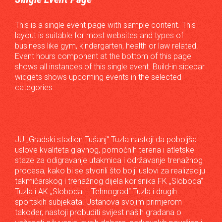
This is a single event page with sample content. This
layout is suitable for most websites and types of
business like gym, kindergarten, health or law related.
Event hours component at the bottom of this page
shows all instances of this single event. Build-in sidebar
widgets shows upcoming events in the selected
categories.
JU „Gradski stadion Tušanj“ Tuzla nastoji da poboljša
uslove kvaliteta glavnog, pomoćnih terena i atletske
staze za odigravanje utakmica i održavanje trenažnog
procesa, kako bi se stvorili što bolji uslovi za realizaciju
takmičarskog i trenažnog dijela korisnika FK „Sloboda“
Tuzla i AK „Sloboda – Tehnograd“ Tuzla i drugih
sportskih subjekata. Ustanova svojim primjerom
također, nastoji probuditi svijest naših građana o