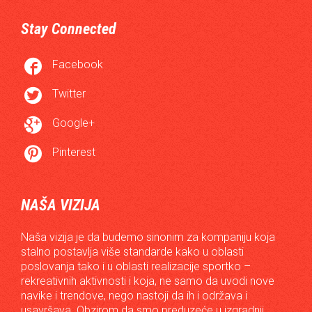
Stay Connected

Facebook

Twitter

Google+

Pinterest
NAŠA VIZIJA
Naša vizija je da budemo sinonim za kompaniju koja
stalno postavlja više standarde kako u oblasti
poslovanja tako i u oblasti realizacije sportko –
rekreativnih aktivnosti i koja, ne samo da uvodi nove
navike i trendove, nego nastoji da ih i održava i
usavršava. Obzirom da smo preduzeće u izgradnji