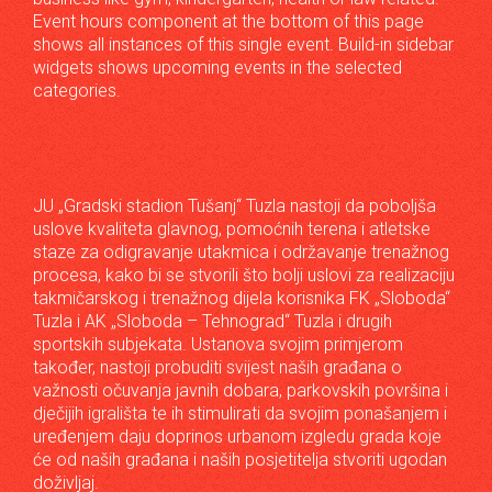
Event hours component at the bottom of this page
shows all instances of this single event. Build-in sidebar
widgets shows upcoming events in the selected
categories.
JU „Gradski stadion Tušanj“ Tuzla nastoji da poboljša
uslove kvaliteta glavnog, pomoćnih terena i atletske
staze za odigravanje utakmica i održavanje trenažnog
procesa, kako bi se stvorili što bolji uslovi za realizaciju
takmičarskog i trenažnog dijela korisnika FK „Sloboda“
Tuzla i AK „Sloboda – Tehnograd“ Tuzla i drugih
sportskih subjekata. Ustanova svojim primjerom
također, nastoji probuditi svijest naših građana o
važnosti očuvanja javnih dobara, parkovskih površina i
dječijih igrališta te ih stimulirati da svojim ponašanjem i
uređenjem daju doprinos urbanom izgledu grada koje
će od naših građana i naših posjetitelja stvoriti ugodan
doživljaj.