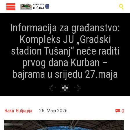

Informacija za građanstvo:
Kompleks JU „Gradski
stadion Tušanj“ neće raditi
prvog dana Kurban –
bajrama u srijedu 27.maja



Co
Bakir Buljugija
26. Maja 2026.
0
