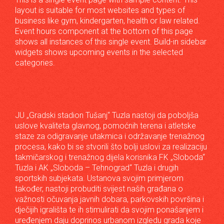
layout is suitable for most websites and types of
business like gym, kindergarten, health or law related.
Event hours component at the bottom of this page
shows all instances of this single event. Build-in sidebar
widgets shows upcoming events in the selected
categories.
JU „Gradski stadion Tušanj“ Tuzla nastoji da poboljša
uslove kvaliteta glavnog, pomoćnih terena i atletske
staze za odigravanje utakmica i održavanje trenažnog
procesa, kako bi se stvorili što bolji uslovi za realizaciju
takmičarskog i trenažnog dijela korisnika FK „Sloboda“
Tuzla i AK „Sloboda – Tehnograd“ Tuzla i drugih
sportskih subjekata. Ustanova svojim primjerom
također, nastoji probuditi svijest naših građana o
važnosti očuvanja javnih dobara, parkovskih površina i
dječijih igrališta te ih stimulirati da svojim ponašanjem i
uređenjem daju doprinos urbanom izgledu grada koje