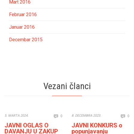
Mart 2016
Februar 2016
Januar 2016
Decembar 2015
Vezani članci
Comments
Co
5. MARTA 2024.
8. DECEMBRA 2023.
0
0


JAVNI OGLAS O
JAVNI KONKURS o
DAVANJU U ZAKUP
popunjavanju