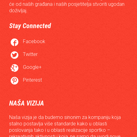
će od naših građana i naših posjetitelja stvoriti ugodan
doživljaj.
Stay Connected

Facebook

Twitter

Google+

Pinterest
NAŠA VIZIJA
Naša vizija je da budemo sinonim za kompaniju koja
stalno postavlja više standarde kako u oblasti
poslovanja tako i u oblasti realizacije sportko –
rekreativnih aktivnosti i koja, ne samo da uvodi nove