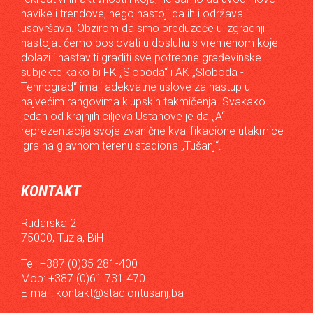
navike i trendove, nego nastoji da ih i održava i
usavršava. Obzirom da smo preduzeće u izgradnji
nastojat ćemo poslovati u dosluhu s vremenom koje
dolazi i nastaviti graditi sve potrebne građevinske
subjekte kako bi FK „Sloboda“ i AK „Sloboda -
Tehnograd“ imali adekvatne uslove za nastup u
najvećim rangovima klupskih takmičenja. Svakako
jedan od krajnjih ciljeva Ustanove je da „A“
reprezentacija svoje zvanične kvalifikacione utakmice
igra na glavnom terenu stadiona „Tušanj“.
KONTAKT
Rudarska 2
75000, Tuzla, BiH
Tel: +387 (0)35 281-400
Mob: +387 (0)61 731 470
E-mail:
kontakt@stadiontusanj.ba