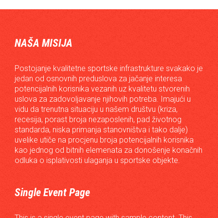
NAŠA MISIJA
Postojanje kvalitetne sportske infrastrukture svakako je
jedan od osnovnih preduslova za jačanje interesa
potencijalnih korisnika vezanih uz kvalitetu stvorenih
uslova za zadovoljavanje njihovih potreba. Imajući u
vidu da trenutna situaciju u našem društvu (kriza,
recesija, porast broja nezaposlenih, pad životnog
standarda, niska primanja stanovništva i tako dalje)
uvelike utiče na procjenu broja potencijalnih korisnika
kao jednog od bitnih elemenata za donošenje konačnih
odluka o isplativosti ulaganja u sportske objekte.
Single Event Page
This is a single event page with sample content. This