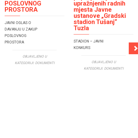
POSLOVNOG
upražnjenih radnih
PROSTORA
mjesta Javne
ustanove „Gradski
stadion Tušanj“
JAVNI OGLAS O
Tuzla
DAVANJU U ZAKUP
POSLOVNOG
STADION – JAVNI
PROSTORA
KONKURS
OBJAVLJENO U
OBJAVLJENO U
KATEGORIJI:
DOKUMENTI
KATEGORIJI:
DOKUMENTI