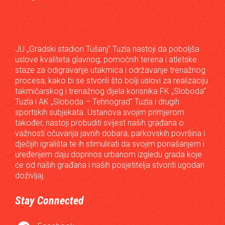
JU „Gradski stadion Tušanj“ Tuzla nastoji da poboljša
uslove kvaliteta glavnog, pomoćnih terena i atletske
staze za odigravanje utakmica i održavanje trenažnog
procesa, kako bi se stvorili što bolji uslovi za realizaciju
takmičarskog i trenažnog dijela korisnika FK „Sloboda“
Tuzla i AK „Sloboda – Tehnograd“ Tuzla i drugih
sportskih subjekata. Ustanova svojim primjerom
također, nastoji probuditi svijest naših građana o
važnosti očuvanja javnih dobara, parkovskih površina i
dječijih igrališta te ih stimulirati da svojim ponašanjem i
uređenjem daju doprinos urbanom izgledu grada koje
će od naših građana i naših posjetitelja stvoriti ugodan
doživljaj.
Stay Connected