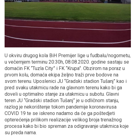
U okviru drugog kola BiH Premijer lige u fudbalu/nogometu,
u večernjem terminu 20:30h, 08.08.2020. godine sastaju se
domaćin FK “Tuzla City” i FK “Krupa”. Obzirom na poraz u
prvom kolu, domaća ekipa željno traži prve bodove na
svom terenu. Uposlenici JU “Gradski stadion Tušanj” kao i
pred svaku utakmicu rade na glavnom terenu kako bi ga
doveli u optimalno stanje za utakmicu u subotu. Glavni
teren JU “Gradski stadion Tušanj” je u odličnom stanju,
razlog je nekorištenje tokom pandemije koronavirusa
COVID 19 te se iskreno nadamo da će ga poštedjeti
opterećenja prilikom realizacije velikog broja trenažnog
procesa kako bi bio spreman za odigravanje utakmica koje
su preda nama.