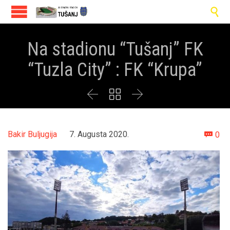

Na stadionu “Tušanj” FK
“Tuzla City” : FK “Krupa”



Co
Bakir Buljugija
7. Augusta 2020.
0
