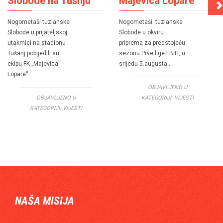
Slobode na Tušnju
Majevica Lopare
Nogometaši tuzlanske
Nogometaši tuzlanske
Slobode u prijateljskoj
Slobode u okviru
utakmici na stadionu
priprema za predstojeću
Tušanj pobijedili su
sezonu Prve lige FBIH, u
ekipu FK „Majevica
srijedu 5.augusta…
Lopare“…
OBJAVLJENO U
OBJAVLJENO U
KATEGORIJI:
VIJESTI
KATEGORIJI:
VIJESTI
NAŠA MISIJA