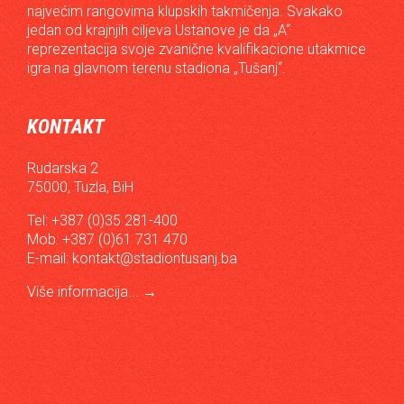
najvećim rangovima klupskih takmičenja. Svakako
jedan od krajnjih ciljeva Ustanove je da „A“
reprezentacija svoje zvanične kvalifikacione utakmice
igra na glavnom terenu stadiona „Tušanj“.
KONTAKT
Rudarska 2
75000, Tuzla, BiH
Tel: +387 (0)35 281-400
Mob: +387 (0)61 731 470
E-mail:
kontakt@stadiontusanj.ba
Više informacija...
→