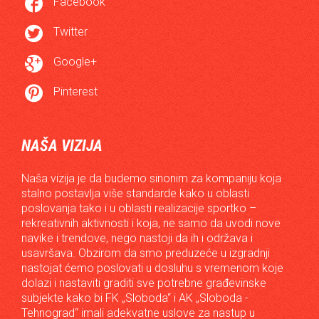

Facebook

Twitter

Google+

Pinterest
NAŠA VIZIJA
Naša vizija je da budemo sinonim za kompaniju koja
stalno postavlja više standarde kako u oblasti
poslovanja tako i u oblasti realizacije sportko –
rekreativnih aktivnosti i koja, ne samo da uvodi nove
navike i trendove, nego nastoji da ih i održava i
usavršava. Obzirom da smo preduzeće u izgradnji
nastojat ćemo poslovati u dosluhu s vremenom koje
dolazi i nastaviti graditi sve potrebne građevinske
subjekte kako bi FK „Sloboda“ i AK „Sloboda -
Tehnograd“ imali adekvatne uslove za nastup u