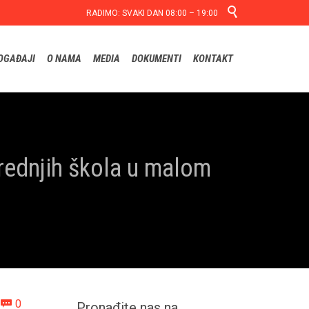

RADIMO: SVAKI DAN 08:00 – 19:00
Skip
OGAĐAJI
O NAMA
MEDIA
DOKUMENTI
KONTAKT
to
content
rednjih škola u malom
Comments
0

Pronađite nas na