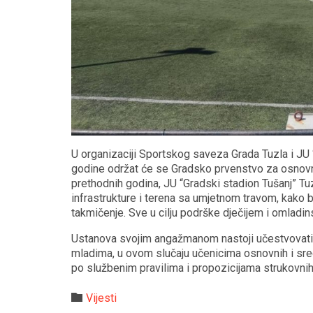
U organizaciji Sportskog saveza Grada Tuzla i JU 
godine održat će se Gradsko prvenstvo za osnovn
prethodnih godina, JU “Gradski stadion Tušanj” Tu
infrastrukture i terena sa umjetnom travom, kako
takmičenje. Sve u cilju podrške dječijem i omladi
Ustanova svojim angažmanom nastoji učestvovati u
mladima, u ovom slučaju učenicima osnovnih i sred
po službenim pravilima i propozicijama strukovni
Category

Vijesti