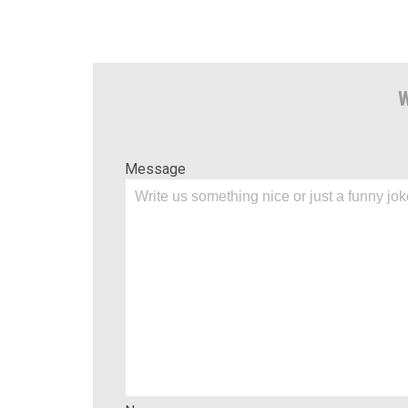
W
Message