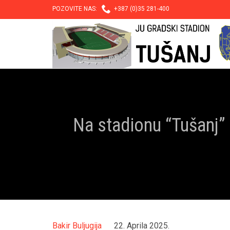

POZOVITE NAS:
+387 (0)35 281-400
Na stadionu “Tušanj”
Bakir Buljugija
22. Aprila 2025.