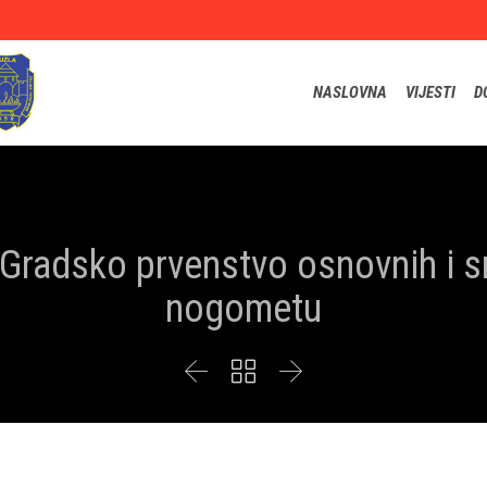
NASLOVNA
VIJESTI
D
 Gradsko prvenstvo osnovnih i s
nogometu


