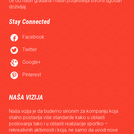
će od naših građana i naših posjetitelja stvoriti ugodan
doživljaj.
Stay Connected

Facebook

Twitter

Google+

Pinterest
NAŠA VIZIJA
Naša vizija je da budemo sinonim za kompaniju koja
stalno postavlja više standarde kako u oblasti
poslovanja tako i u oblasti realizacije sportko –
rekreativnih aktivnosti i koja, ne samo da uvodi nove