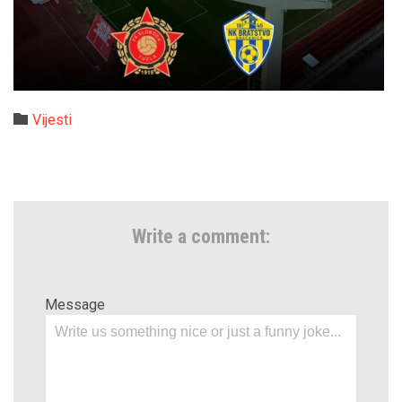
Category

Vijesti
Write a comment:
Message