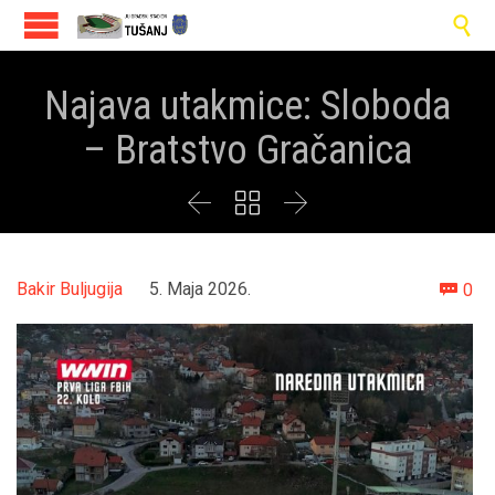

Najava utakmice: Sloboda
– Bratstvo Gračanica



Co
Bakir Buljugija
5. Maja 2026.
0
