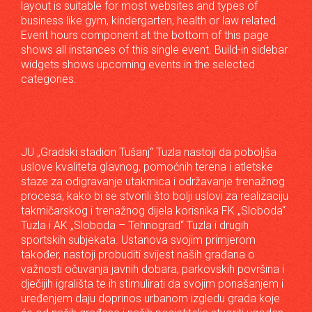
layout is suitable for most websites and types of
business like gym, kindergarten, health or law related.
Event hours component at the bottom of this page
shows all instances of this single event. Build-in sidebar
widgets shows upcoming events in the selected
categories.
JU „Gradski stadion Tušanj“ Tuzla nastoji da poboljša
uslove kvaliteta glavnog, pomoćnih terena i atletske
staze za odigravanje utakmica i održavanje trenažnog
procesa, kako bi se stvorili što bolji uslovi za realizaciju
takmičarskog i trenažnog dijela korisnika FK „Sloboda“
Tuzla i AK „Sloboda – Tehnograd“ Tuzla i drugih
sportskih subjekata. Ustanova svojim primjerom
također, nastoji probuditi svijest naših građana o
važnosti očuvanja javnih dobara, parkovskih površina i
dječijih igrališta te ih stimulirati da svojim ponašanjem i
uređenjem daju doprinos urbanom izgledu grada koje