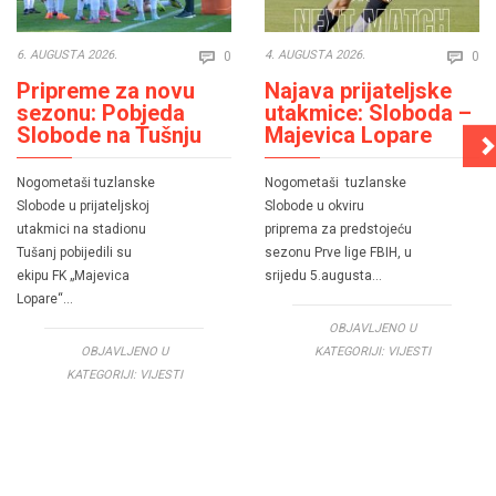
Comments
Co
6. AUGUSTA 2026.
4. AUGUSTA 2026.
0
0


Pripreme za novu
Najava prijateljske
sezonu: Pobjeda
utakmice: Sloboda –
Slobode na Tušnju
Majevica Lopare
Nogometaši tuzlanske
Nogometaši tuzlanske
Slobode u prijateljskoj
Slobode u okviru
utakmici na stadionu
priprema za predstojeću
Tušanj pobijedili su
sezonu Prve lige FBIH, u
ekipu FK „Majevica
srijedu 5.augusta…
Lopare“…
OBJAVLJENO U
OBJAVLJENO U
KATEGORIJI:
VIJESTI
KATEGORIJI:
VIJESTI