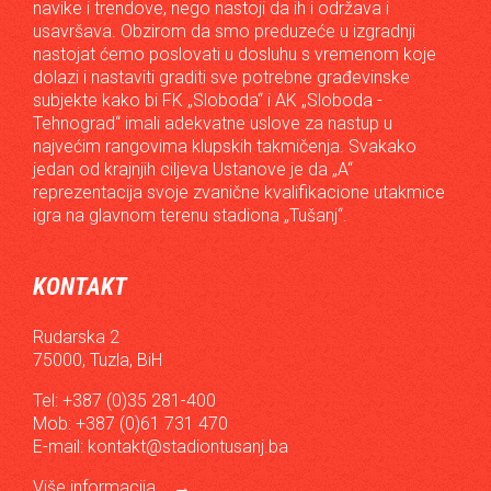
navike i trendove, nego nastoji da ih i održava i
usavršava. Obzirom da smo preduzeće u izgradnji
nastojat ćemo poslovati u dosluhu s vremenom koje
dolazi i nastaviti graditi sve potrebne građevinske
subjekte kako bi FK „Sloboda“ i AK „Sloboda -
Tehnograd“ imali adekvatne uslove za nastup u
najvećim rangovima klupskih takmičenja. Svakako
jedan od krajnjih ciljeva Ustanove je da „A“
reprezentacija svoje zvanične kvalifikacione utakmice
igra na glavnom terenu stadiona „Tušanj“.
KONTAKT
Rudarska 2
75000, Tuzla, BiH
Tel: +387 (0)35 281-400
Mob: +387 (0)61 731 470
E-mail:
kontakt@stadiontusanj.ba
Više informacija...
→