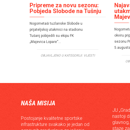
Pripreme za novu sezonu:
Najava
Pobjeda Slobode na Tušnju
utakm
Majev
Nogometaši tuzlanske Slobode u
Nogometa
prijateljskoj utakmici na stadionu
okviru pr
Tušanj pobijedili su ekipu FK
sezonu Pr
„Majevica Lopare“…
5.august
OBJAVLJENO U KATEGORIJI:
VIJESTI
OB
NAŠA MISIJA
JU „Grad
nastoji 
Postojanje kvalitetne sportske
glavnog,
infrastrukture svakako je jedan od
staze za