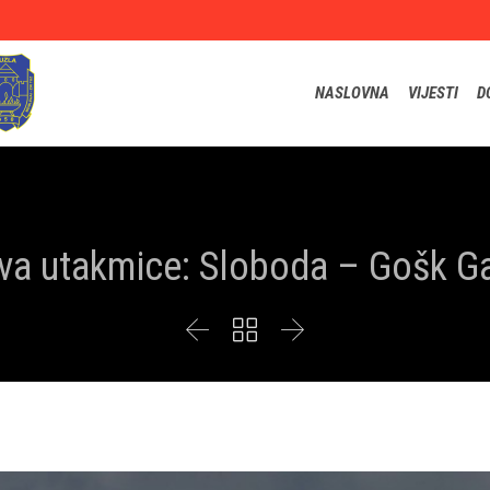
NASLOVNA
VIJESTI
D
va utakmice: Sloboda – Gošk G


