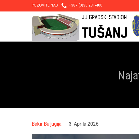

POZOVITE NAS:
+387 (0)35 281-400
Naja
Bakir Buljugija
3. Aprila 2026.