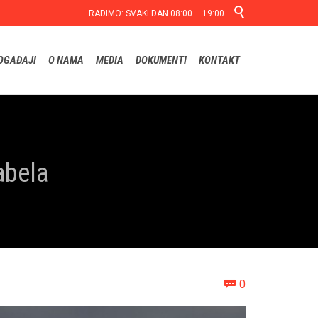

RADIMO: SVAKI DAN 08:00 – 19:00
Skip
OGAĐAJI
O NAMA
MEDIA
DOKUMENTI
KONTAKT
to
content
abela
Comments
0
