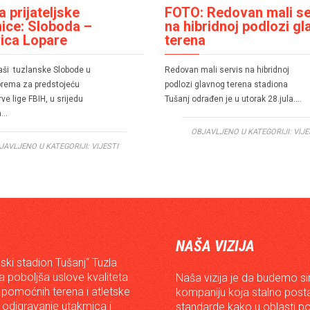
 prijateljske
FOTO: Redovan mali se
ice: Sloboda –
na hibridnoj podlozi g
ica Lopare
terena
ši tuzlanske Slobode u
Redovan mali servis na hibridnoj
iprema za predstojeću
podlozi glavnog terena stadiona
ve lige FBIH, u srijedu
Tušanj odrađen je u utorak 28.jula….
a…
OBJAVLJENO U KATEGORIJI:
VIJE
JAVLJENO U KATEGORIJI:
VIJESTI
NAŠA VIZIJA
ski stadion Tušanj“ Tuzla
da poboljša uslove kvaliteta
Naša vizija je da budemo s
 pomoćnih terena i atletske
kompaniju koja stalno posta
 odigravanje utakmica i
standarde kako u oblasti p