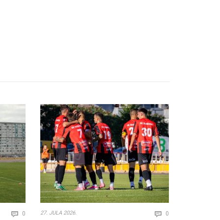
Comments
Comments
27. JULA 2026.
23. JULA 2026.
0
0

