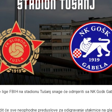
e lige FBIH na stadionu Tušanj snage će odmjeriti sa NK Gošk Gab
dit će sve neophodne preduslove za odigravanje utakmice na gla