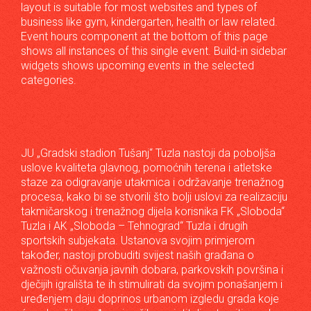
layout is suitable for most websites and types of
business like gym, kindergarten, health or law related.
Event hours component at the bottom of this page
shows all instances of this single event. Build-in sidebar
widgets shows upcoming events in the selected
categories.
JU „Gradski stadion Tušanj“ Tuzla nastoji da poboljša
uslove kvaliteta glavnog, pomoćnih terena i atletske
staze za odigravanje utakmica i održavanje trenažnog
procesa, kako bi se stvorili što bolji uslovi za realizaciju
takmičarskog i trenažnog dijela korisnika FK „Sloboda“
Tuzla i AK „Sloboda – Tehnograd“ Tuzla i drugih
sportskih subjekata. Ustanova svojim primjerom
također, nastoji probuditi svijest naših građana o
važnosti očuvanja javnih dobara, parkovskih površina i
dječijih igrališta te ih stimulirati da svojim ponašanjem i
uređenjem daju doprinos urbanom izgledu grada koje