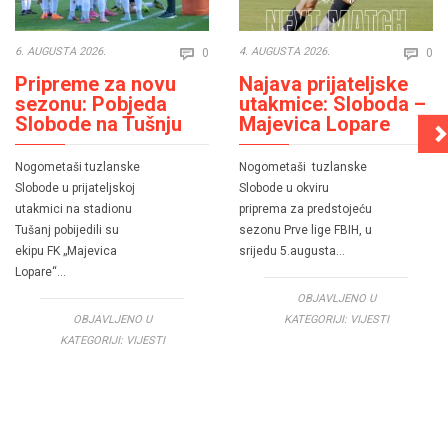
Comments
Co
6. AUGUSTA 2026.
4. AUGUSTA 2026.
0
0


Pripreme za novu
Najava prijateljske
sezonu: Pobjeda
utakmice: Sloboda –
Slobode na Tušnju
Majevica Lopare
Nogometaši tuzlanske
Nogometaši tuzlanske
Slobode u prijateljskoj
Slobode u okviru
utakmici na stadionu
priprema za predstojeću
Tušanj pobijedili su
sezonu Prve lige FBIH, u
ekipu FK „Majevica
srijedu 5.augusta…
Lopare“…
OBJAVLJENO U
OBJAVLJENO U
KATEGORIJI:
VIJESTI
KATEGORIJI:
VIJESTI