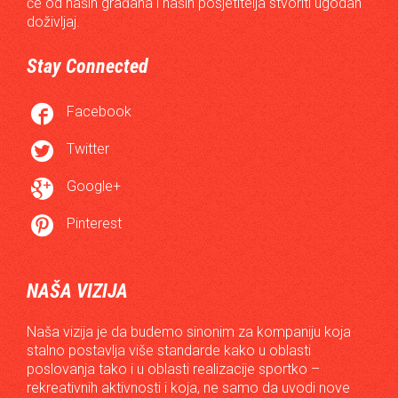
će od naših građana i naših posjetitelja stvoriti ugodan
doživljaj.
Stay Connected

Facebook

Twitter

Google+

Pinterest
NAŠA VIZIJA
Naša vizija je da budemo sinonim za kompaniju koja
stalno postavlja više standarde kako u oblasti
poslovanja tako i u oblasti realizacije sportko –
rekreativnih aktivnosti i koja, ne samo da uvodi nove