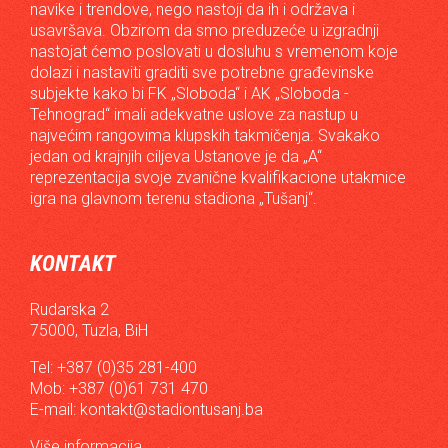
navike i trendove, nego nastoji da ih i održava i
usavršava. Obzirom da smo preduzeće u izgradnji
nastojat ćemo poslovati u dosluhu s vremenom koje
dolazi i nastaviti graditi sve potrebne građevinske
subjekte kako bi FK „Sloboda“ i AK „Sloboda -
Tehnograd“ imali adekvatne uslove za nastup u
najvećim rangovima klupskih takmičenja. Svakako
jedan od krajnjih ciljeva Ustanove je da „A“
reprezentacija svoje zvanične kvalifikacione utakmice
igra na glavnom terenu stadiona „Tušanj“.
KONTAKT
Rudarska 2
75000, Tuzla, BiH
Tel: +387 (0)35 281-400
Mob: +387 (0)61 731 470
E-mail:
kontakt@stadiontusanj.ba
Više informacija...
→