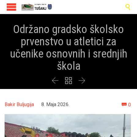

Održano gradsko školsko
prvenstvo u atletici za
učenike osnovnih i srednjih
škola



Co
Bakir Buljugija
8. Maja 2026.
0
