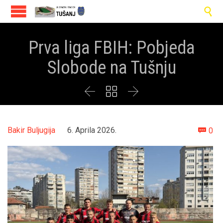

Prva liga FBIH: Pobjeda
Slobode na Tušnju



Co
Bakir Buljugija
6. Aprila 2026.
0
