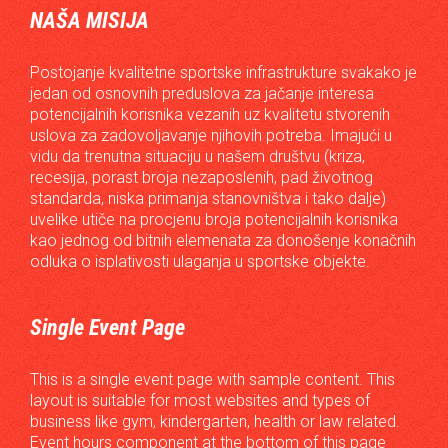
NAŠA MISIJA
Postojanje kvalitetne sportske infrastrukture svakako je
jedan od osnovnih preduslova za jačanje interesa
potencijalnih korisnika vezanih uz kvalitetu stvorenih
uslova za zadovoljavanje njihovih potreba. Imajući u
vidu da trenutna situaciju u našem društvu (kriza,
recesija, porast broja nezaposlenih, pad životnog
standarda, niska primanja stanovništva i tako dalje)
uvelike utiče na procjenu broja potencijalnih korisnika
kao jednog od bitnih elemenata za donošenje konačnih
odluka o isplativosti ulaganja u sportske objekte.
Single Event Page
This is a single event page with sample content. This
layout is suitable for most websites and types of
business like gym, kindergarten, health or law related.
Event hours component at the bottom of this page