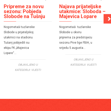
Pripreme za novu
Najava prijateljske
sezonu: Pobjeda
utakmice: Sloboda –
Slobode na Tušnju
Majevica Lopare
Nogometaši tuzlanske
Nogometaši tuzlanske
Slobode u prijateljskoj
Slobode u okviru
utakmici na stadionu
priprema za predstojeću
Tušanj pobijedili su
sezonu Prve lige FBIH, u
ekipu FK „Majevica
srijedu 5.augusta…
Lopare“…
OBJAVLJENO U
OBJAVLJENO U
KATEGORIJI:
VIJESTI
KATEGORIJI:
VIJESTI