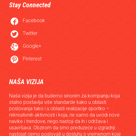
Stay Connected

Facebook

Twitter

Google+

Pinterest
NAŠA VIZIJA
Naša vizija je da budemo sinonim za kompaniju koja
stalno postavlja više standarde kako u oblasti
poslovanja tako i u oblasti realizacije sportko –
rekreativnih aktivnosti i koja, ne samo da uvodi nove
navike i trendove, nego nastoji da ih i održava i
usavršava. Obzirom da smo preduzeće u izgradnji
nastojat ćemo poslovati u dosluhu s vremenom koje