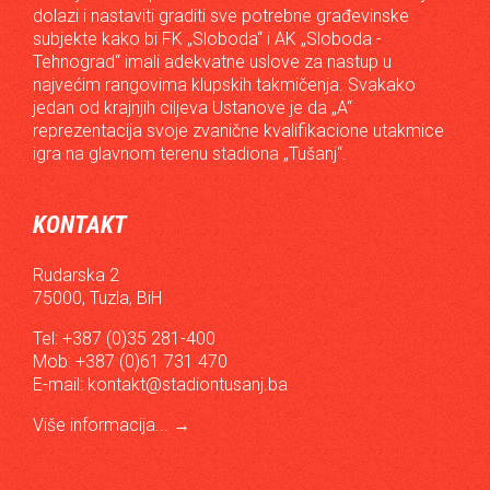
dolazi i nastaviti graditi sve potrebne građevinske
subjekte kako bi FK „Sloboda“ i AK „Sloboda -
Tehnograd“ imali adekvatne uslove za nastup u
najvećim rangovima klupskih takmičenja. Svakako
jedan od krajnjih ciljeva Ustanove je da „A“
reprezentacija svoje zvanične kvalifikacione utakmice
igra na glavnom terenu stadiona „Tušanj“.
KONTAKT
Rudarska 2
75000, Tuzla, BiH
Tel: +387 (0)35 281-400
Mob: +387 (0)61 731 470
E-mail:
kontakt@stadiontusanj.ba
Više informacija...
→