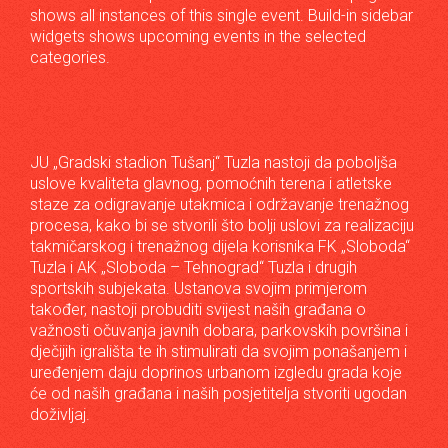
shows all instances of this single event. Build-in sidebar
widgets shows upcoming events in the selected
categories.
JU „Gradski stadion Tušanj“ Tuzla nastoji da poboljša
uslove kvaliteta glavnog, pomoćnih terena i atletske
staze za odigravanje utakmica i održavanje trenažnog
procesa, kako bi se stvorili što bolji uslovi za realizaciju
takmičarskog i trenažnog dijela korisnika FK „Sloboda“
Tuzla i AK „Sloboda – Tehnograd“ Tuzla i drugih
sportskih subjekata. Ustanova svojim primjerom
također, nastoji probuditi svijest naših građana o
važnosti očuvanja javnih dobara, parkovskih površina i
dječijih igrališta te ih stimulirati da svojim ponašanjem i
uređenjem daju doprinos urbanom izgledu grada koje
će od naših građana i naših posjetitelja stvoriti ugodan
doživljaj.