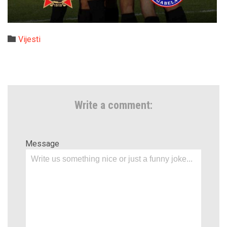
Category

Vijesti
Write a comment:
Message