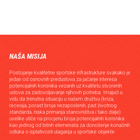
NAŠA MISIJA
Postojanje kvalitetne sportske infrastrukture svakako je
jedan od osnovnih preduslova za jačanje interesa
potencijalnih korisnika vezanih uz kvalitetu stvorenih
uslova za zadovoljavanje njihovih potreba. Imajući u
vidu da trenutna situaciju u našem društvu (kriza,
recesija, porast broja nezaposlenih, pad životnog
standarda, niska primanja stanovništva i tako dalje)
uvelike utiče na procjenu broja potencijalnih korisnika
kao jednog od bitnih elemenata za donošenje konačnih
odluka o isplativosti ulaganja u sportske objekte.