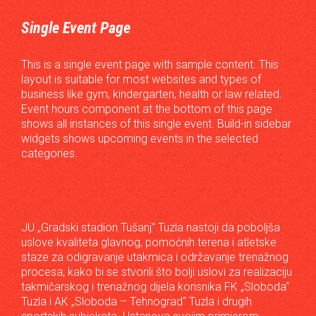
Single Event Page
This is a single event page with sample content. This
layout is suitable for most websites and types of
business like gym, kindergarten, health or law related.
Event hours component at the bottom of this page
shows all instances of this single event. Build-in sidebar
widgets shows upcoming events in the selected
categories.
JU „Gradski stadion Tušanj“ Tuzla nastoji da poboljša
uslove kvaliteta glavnog, pomoćnih terena i atletske
staze za odigravanje utakmica i održavanje trenažnog
procesa, kako bi se stvorili što bolji uslovi za realizaciju
takmičarskog i trenažnog dijela korisnika FK „Sloboda“
Tuzla i AK „Sloboda – Tehnograd“ Tuzla i drugih