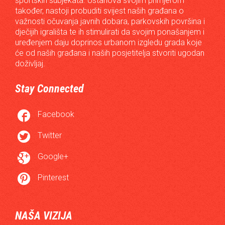
sportskih subjekata. Ustanova svojim primjerom
također, nastoji probuditi svijest naših građana o
važnosti očuvanja javnih dobara, parkovskih površina i
dječijih igrališta te ih stimulirati da svojim ponašanjem i
uređenjem daju doprinos urbanom izgledu grada koje
će od naših građana i naših posjetitelja stvoriti ugodan
doživljaj.
Stay Connected

Facebook

Twitter

Google+

Pinterest
NAŠA VIZIJA