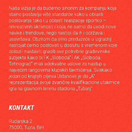
Naša vizija je da budemo sinonim za kompaniju koja
stalno postavlja više standarde kako u oblasti
poslovanja tako i u oblasti realizacije sportko –
rekreativnih aktivnosti i koja, ne samo da uvodi nove
navike i trendove, nego nastoji da ih i održava i
usavršava. Obzirom da smo preduzeće u izgradnji
nastojat ćemo poslovati u dosluhu s vremenom koje
dolazi i nastaviti graditi sve potrebne građevinske
subjekte kako bi FK „Sloboda“ i AK „Sloboda -
Tehnograd“ imali adekvatne uslove za nastup u
najvećim rangovima klupskih takmičenja. Svakako
jedan od krajnjih ciljeva Ustanove je da „A“
reprezentacija svoje zvanične kvalifikacione utakmice
igra na glavnom terenu stadiona „Tušanj“.
KONTAKT
Rudarska 2
75000, Tuzla, BiH