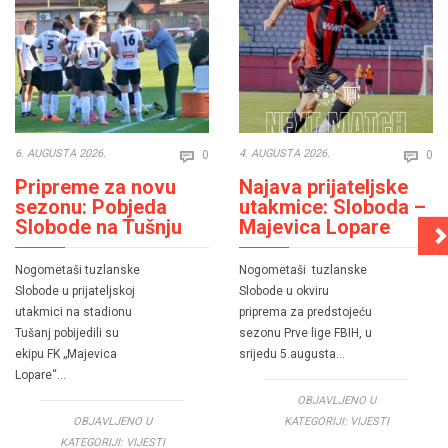
Comments
Co
6. AUGUSTA 2026.
4. AUGUSTA 2026.
0
0


Pripreme za novu
Najava prijateljske
sezonu: Pobjeda
utakmice: Sloboda –
Slobode na Tušnju
Majevica Lopare
Nogometaši tuzlanske
Nogometaši tuzlanske
Slobode u prijateljskoj
Slobode u okviru
utakmici na stadionu
priprema za predstojeću
Tušanj pobijedili su
sezonu Prve lige FBIH, u
ekipu FK „Majevica
srijedu 5.augusta…
Lopare“…
OBJAVLJENO U
OBJAVLJENO U
KATEGORIJI:
VIJESTI
KATEGORIJI:
VIJESTI