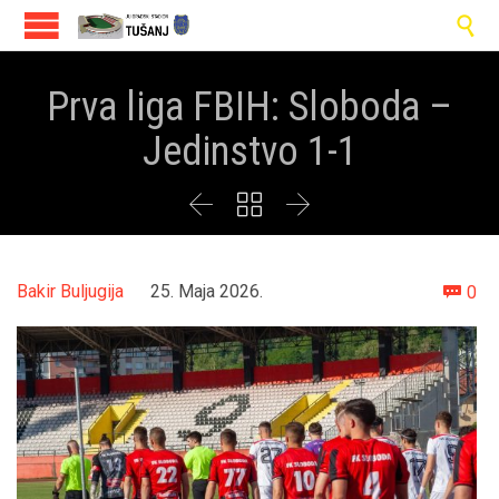

Prva liga FBIH: Sloboda –
Jedinstvo 1-1



Co
Bakir Buljugija
25. Maja 2026.
0
