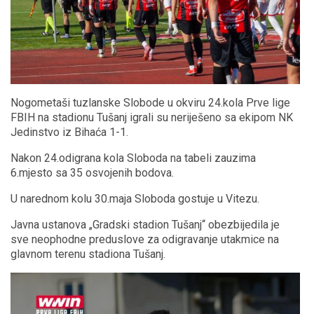
Nogometaši tuzlanske Slobode u okviru 24.kola Prve lige
FBIH na stadionu Tušanj igrali su neriješeno sa ekipom NK
Jedinstvo iz Bihaća 1-1.
Nakon 24.odigrana kola Sloboda na tabeli zauzima
6.mjesto sa 35 osvojenih bodova.
U narednom kolu 30.maja Sloboda gostuje u Vitezu.
Javna ustanova „Gradski stadion Tušanj“ obezbijedila je
sve neophodne preduslove za odigravanje utakmice na
glavnom terenu stadiona Tušanj.