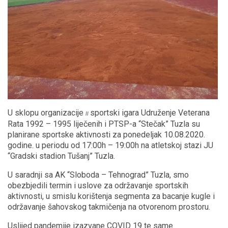
U sklopu organizacije
sportski igara Udruženje Veterana
II
Rata 1992 – 1995 liječenih i PTSP-a “Stečak” Tuzla su
planirane sportske aktivnosti za ponedeljak 10.08.2020.
godine. u periodu od 17:00h – 19:00h na atletskoj stazi JU
“Gradski stadion Tušanj” Tuzla.
U saradnji sa AK “Sloboda – Tehnograd” Tuzla, smo
obezbjedili termin i uslove za održavanje sportskih
aktivnosti, u smislu korištenja segmenta za bacanje kugle i
održavanje šahovskog takmičenja na otvorenom prostoru.
Uslijed pandemije izazvane COVID 19 te same