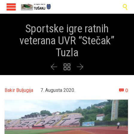

Sportske igre ratnih
veterana UVR “Stečak”
Tuzla



Co
Bakir Buljugija
7. Augusta 2020.
0
