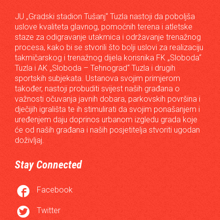
JU „Gradski stadion Tušanj“ Tuzla nastoji da poboljša
uslove kvaliteta glavnog, pomoćnih terena i atletske
staze za odigravanje utakmica i održavanje trenažnog
procesa, kako bi se stvorili što bolji uslovi za realizaciju
takmičarskog i trenažnog dijela korisnika FK „Sloboda“
Tuzla i AK „Sloboda – Tehnograd“ Tuzla i drugih
sportskih subjekata. Ustanova svojim primjerom
također, nastoji probuditi svijest naših građana o
važnosti očuvanja javnih dobara, parkovskih površina i
dječijih igrališta te ih stimulirati da svojim ponašanjem i
uređenjem daju doprinos urbanom izgledu grada koje
će od naših građana i naših posjetitelja stvoriti ugodan
doživljaj.
Stay Connected

Facebook

Twitter