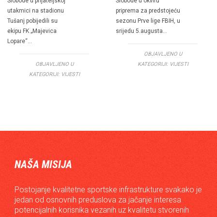
Slobode u prijateljskoj
Slobode u okviru
utakmici na stadionu
priprema za predstojeću
Tušanj pobijedili su
sezonu Prve lige FBIH, u
ekipu FK „Majevica
srijedu 5.augusta…
Lopare“…
OBJAVLJENO U
OBJAVLJENO U
KATEGORIJI:
VIJESTI
KATEGORIJI:
VIJESTI
NAŠA MISIJA
Postojanje kvalitetne sportske infrastrukture svakako je
jedan od osnovnih preduslova za jačanje interesa
potencijalnih korisnika vezanih uz kvalitetu stvorenih