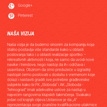

Google+

Pinterest
NAŠA VIZIJA
Naša vizija je da budemo sinonim za kompaniju koja
stalno postavlja više standarde kako u oblasti
poslovanja tako i u oblasti realizacije sportko –
rekreativnih aktivnosti i koja, ne samo da uvodi nove
navike i trendove, nego nastoji da ih i održava i
usavršava. Obzirom da smo preduzeće u izgradnji
nastojat ćemo poslovati u dosluhu s vremenom koje
dolazi i nastaviti graditi sve potrebne građevinske
subjekte kako bi FK „Sloboda“ i AK „Sloboda -
Tehnograd“ imali adekvatne uslove za nastup u
najvećim rangovima klupskih takmičenja. Svakako
jedan od krajnjih ciljeva Ustanove je da „A“
reprezentacija svoje zvanične kvalifikacione utakmice