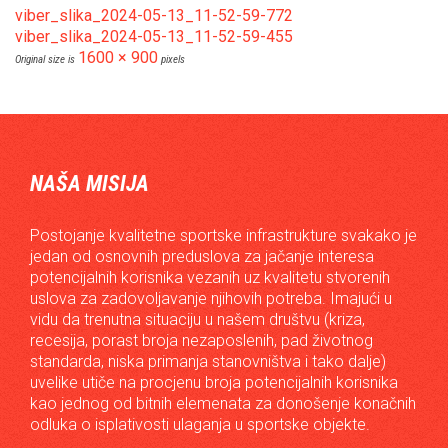
viber_slika_2024-05-13_11-52-59-772
viber_slika_2024-05-13_11-52-59-455
1600 × 900
Original size is
pixels
NAŠA MISIJA
Postojanje kvalitetne sportske infrastrukture svakako je
jedan od osnovnih preduslova za jačanje interesa
potencijalnih korisnika vezanih uz kvalitetu stvorenih
uslova za zadovoljavanje njihovih potreba. Imajući u
vidu da trenutna situaciju u našem društvu (kriza,
recesija, porast broja nezaposlenih, pad životnog
standarda, niska primanja stanovništva i tako dalje)
uvelike utiče na procjenu broja potencijalnih korisnika
kao jednog od bitnih elemenata za donošenje konačnih
odluka o isplativosti ulaganja u sportske objekte.