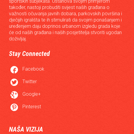
sportskih subjekata. Ustanova svojim primjerom
također, nastoji probuditi svijest naših građana o
važnosti očuvanja javnih dobara, parkovskih površina i
dječijih igrališta te ih stimulirati da svojim ponašanjem i
uređenjem daju doprinos urbanom izgledu grada koje
će od naših građana i naših posjetitelja stvoriti ugodan
doživljaj.
Stay Connected

Facebook

Twitter

Google+

Pinterest
NAŠA VIZIJA