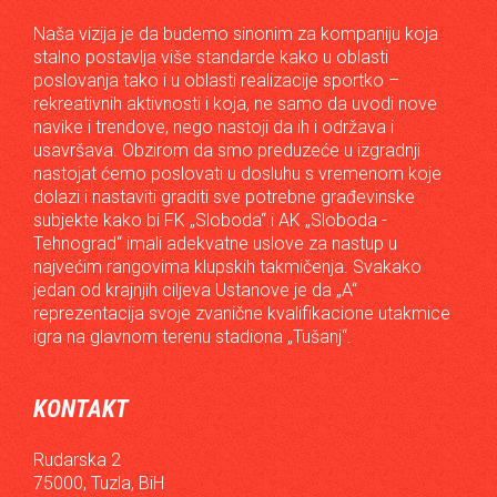
Naša vizija je da budemo sinonim za kompaniju koja
stalno postavlja više standarde kako u oblasti
poslovanja tako i u oblasti realizacije sportko –
rekreativnih aktivnosti i koja, ne samo da uvodi nove
navike i trendove, nego nastoji da ih i održava i
usavršava. Obzirom da smo preduzeće u izgradnji
nastojat ćemo poslovati u dosluhu s vremenom koje
dolazi i nastaviti graditi sve potrebne građevinske
subjekte kako bi FK „Sloboda“ i AK „Sloboda -
Tehnograd“ imali adekvatne uslove za nastup u
najvećim rangovima klupskih takmičenja. Svakako
jedan od krajnjih ciljeva Ustanove je da „A“
reprezentacija svoje zvanične kvalifikacione utakmice
igra na glavnom terenu stadiona „Tušanj“.
KONTAKT
Rudarska 2
75000, Tuzla, BiH