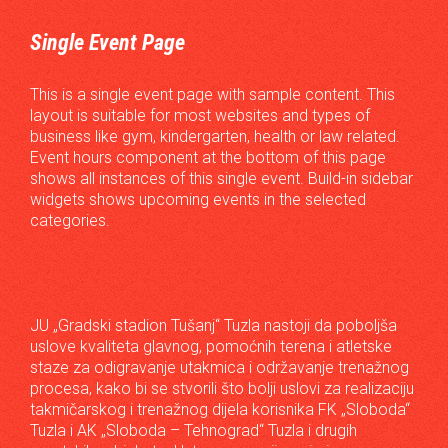
Single Event Page
This is a single event page with sample content. This
layout is suitable for most websites and types of
business like gym, kindergarten, health or law related.
Event hours component at the bottom of this page
shows all instances of this single event. Build-in sidebar
widgets shows upcoming events in the selected
categories.
JU „Gradski stadion Tušanj“ Tuzla nastoji da poboljša
uslove kvaliteta glavnog, pomoćnih terena i atletske
staze za odigravanje utakmica i održavanje trenažnog
procesa, kako bi se stvorili što bolji uslovi za realizaciju
takmičarskog i trenažnog dijela korisnika FK „Sloboda“
Tuzla i AK „Sloboda – Tehnograd“ Tuzla i drugih