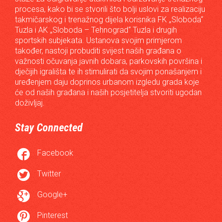
procesa, kako bi se stvorili što bolji uslovi za realizaciju
takmičarskog i trenažnog dijela korisnika FK „Sloboda“
Tuzla i AK „Sloboda – Tehnograd“ Tuzla i drugih
sportskih subjekata. Ustanova svojim primjerom
također, nastoji probuditi svijest naših građana o
važnosti očuvanja javnih dobara, parkovskih površina i
dječijih igrališta te ih stimulirati da svojim ponašanjem i
uređenjem daju doprinos urbanom izgledu grada koje
će od naših građana i naših posjetitelja stvoriti ugodan
doživljaj.
Stay Connected

Facebook

Twitter

Google+

Pinterest