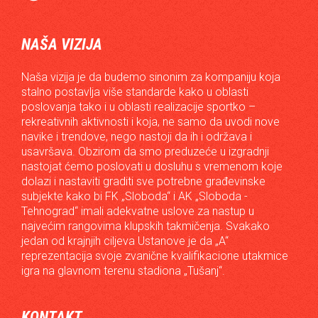
NAŠA VIZIJA
Naša vizija je da budemo sinonim za kompaniju koja
stalno postavlja više standarde kako u oblasti
poslovanja tako i u oblasti realizacije sportko –
rekreativnih aktivnosti i koja, ne samo da uvodi nove
navike i trendove, nego nastoji da ih i održava i
usavršava. Obzirom da smo preduzeće u izgradnji
nastojat ćemo poslovati u dosluhu s vremenom koje
dolazi i nastaviti graditi sve potrebne građevinske
subjekte kako bi FK „Sloboda“ i AK „Sloboda -
Tehnograd“ imali adekvatne uslove za nastup u
najvećim rangovima klupskih takmičenja. Svakako
jedan od krajnjih ciljeva Ustanove je da „A“
reprezentacija svoje zvanične kvalifikacione utakmice
igra na glavnom terenu stadiona „Tušanj“.
KONTAKT