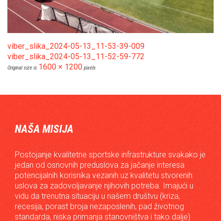
viber_slika_2024-05-13_11-53-39-009
viber_slika_2024-05-13_11-52-59-772
1600 × 1200
Original size is
pixels
NAŠA MISIJA
Postojanje kvalitetne sportske infrastrukture svakako je
jedan od osnovnih preduslova za jačanje interesa
potencijalnih korisnika vezanih uz kvalitetu stvorenih
uslova za zadovoljavanje njihovih potreba. Imajući u
vidu da trenutna situaciju u našem društvu (kriza,
recesija, porast broja nezaposlenih, pad životnog
standarda, niska primanja stanovništva i tako dalje)