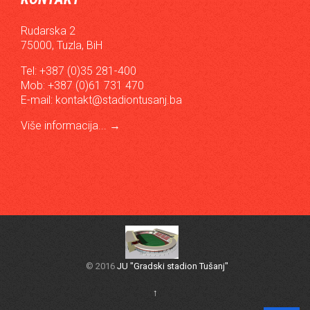
Rudarska 2
75000, Tuzla, BiH
Tel: +387 (0)35 281-400
Mob: +387 (0)61 731 470
E-mail:
kontakt@stadiontusanj.ba
Više informacija...
→
© 2016
JU "Gradski stadion Tušanj"
↑