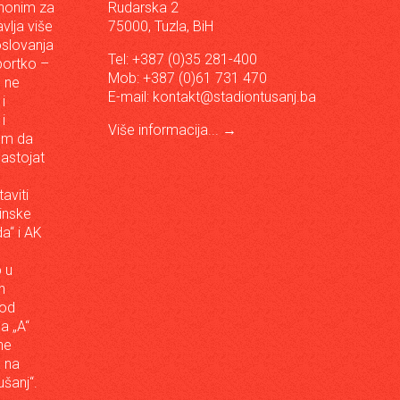
inonim za
Rudarska 2
vlja više
75000, Tuzla, BiH
oslovanja
Tel: +387 (0)35 281-400
sportko –
Mob: +387 (0)61 731 470
, ne
E-mail:
kontakt@stadiontusanj.ba
i
i
Više informacija...
→
om da
astojat
aviti
inske
a“ i AK
 u
h
 od
da „A“
ne
a na
šanj“.