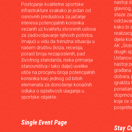
nastoji 
Postojanje kvalitetne sportske
glavnog,
infrastrukture svakako je jedan od
staze za
osnovnih preduslova za jačanje
održavan
interesa potencijalnih korisnika
kako bi s
vezanih uz kvalitetu stvorenih uslova
realizac
za zadovoljavanje njihovih potreba.
dijela ko
Imajući u vidu da trenutna situaciju u
AK „Slob
našem društvu (kriza, recesija,
drugih s
porast broja nezaposlenih, pad
Ustanova
životnog standarda, niska primanja
nastoji p
stanovništva i tako dalje) uvelike
građana 
utiče na procjenu broja potencijalnih
dobara, p
korisnika kao jednog od bitnih
igrališta
elemenata za donošenje konačnih
ponašanj
odluka o isplativosti ulaganja u
doprinos
sportske objekte.
koje će 
posjetite
Single Event Page
Stay C