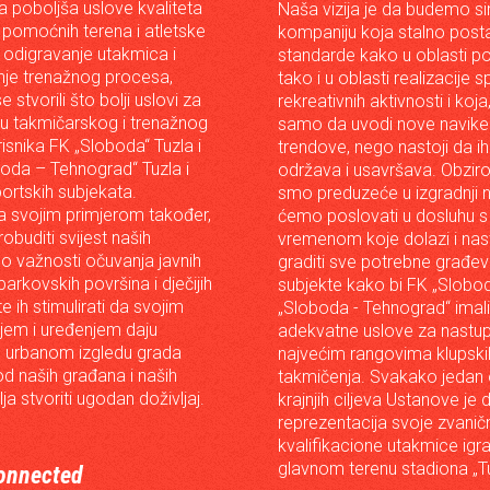
da poboljša uslove kvaliteta
Naša vizija je da budemo s
 pomoćnih terena i atletske
kompaniju koja stalno posta
 odigravanje utakmica i
standarde kako u oblasti p
je trenažnog procesa,
tako i u oblasti realizacije 
e stvorili što bolji uslovi za
rekreativnih aktivnosti i koja
iju takmičarskog i trenažnog
samo da uvodi nove navike 
risnika FK „Sloboda“ Tuzla i
trendove, nego nastoji da ih 
oda – Tehnograd“ Tuzla i
održava i usavršava. Obzir
portskih subjekata.
smo preduzeće u izgradnji n
 svojim primjerom također,
ćemo poslovati u dosluhu s
robuditi svijest naših
vremenom koje dolazi i nast
o važnosti očuvanja javnih
graditi sve potrebne građev
arkovskih površina i dječijih
subjekte kako bi FK „Slobod
 te ih stimulirati da svojim
„Sloboda - Tehnograd“ imali
em i uređenjem daju
adekvatne uslove za nastup
 urbanom izgledu grada
najvećim rangovima klupski
od naših građana i naših
takmičenja. Svakako jedan
lja stvoriti ugodan doživljaj.
krajnjih ciljeva Ustanove je 
reprezentacija svoje zvanič
kvalifikacione utakmice igr
glavnom terenu stadiona „Tu
onnected