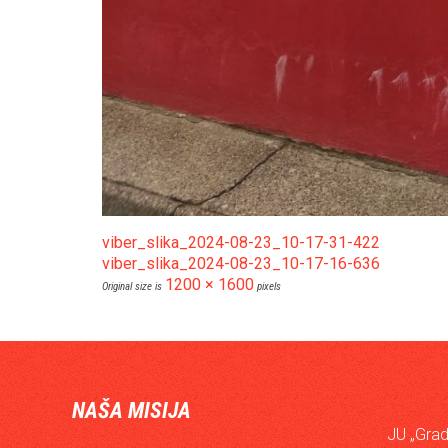
viber_slika_2024-08-23_10-17-31-422
viber_slika_2024-08-23_10-17-16-636
1200 × 1600
Original size is
pixels
NAŠA MISIJA
JU „Grad