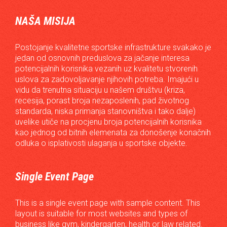
NAŠA MISIJA
Postojanje kvalitetne sportske infrastrukture svakako je
jedan od osnovnih preduslova za jačanje interesa
potencijalnih korisnika vezanih uz kvalitetu stvorenih
uslova za zadovoljavanje njihovih potreba. Imajući u
vidu da trenutna situaciju u našem društvu (kriza,
recesija, porast broja nezaposlenih, pad životnog
standarda, niska primanja stanovništva i tako dalje)
uvelike utiče na procjenu broja potencijalnih korisnika
kao jednog od bitnih elemenata za donošenje konačnih
odluka o isplativosti ulaganja u sportske objekte.
Single Event Page
This is a single event page with sample content. This
layout is suitable for most websites and types of
business like gym, kindergarten, health or law related.