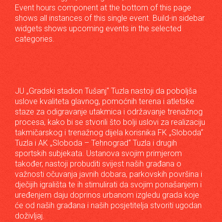
Event hours component at the bottom of this page
shows all instances of this single event. Build-in sidebar
widgets shows upcoming events in the selected
categories.
JU „Gradski stadion Tušanj“ Tuzla nastoji da poboljša
uslove kvaliteta glavnog, pomoćnih terena i atletske
staze za odigravanje utakmica i održavanje trenažnog
procesa, kako bi se stvorili što bolji uslovi za realizaciju
takmičarskog i trenažnog dijela korisnika FK „Sloboda“
Tuzla i AK „Sloboda – Tehnograd“ Tuzla i drugih
sportskih subjekata. Ustanova svojim primjerom
također, nastoji probuditi svijest naših građana o
važnosti očuvanja javnih dobara, parkovskih površina i
dječijih igrališta te ih stimulirati da svojim ponašanjem i
uređenjem daju doprinos urbanom izgledu grada koje
će od naših građana i naših posjetitelja stvoriti ugodan
doživljaj.