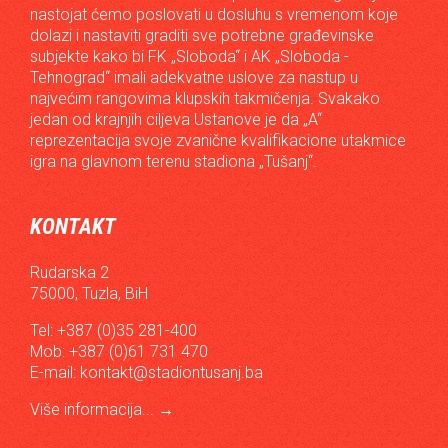
nastojat ćemo poslovati u dosluhu s vremenom koje
dolazi i nastaviti graditi sve potrebne građevinske
subjekte kako bi FK „Sloboda“ i AK „Sloboda -
Tehnograd“ imali adekvatne uslove za nastup u
najvećim rangovima klupskih takmičenja. Svakako
jedan od krajnjih ciljeva Ustanove je da „A“
reprezentacija svoje zvanične kvalifikacione utakmice
igra na glavnom terenu stadiona „Tušanj“.
KONTAKT
Rudarska 2
75000, Tuzla, BiH
Tel: +387 (0)35 281-400
Mob: +387 (0)61 731 470
E-mail:
kontakt@stadiontusanj.ba
Više informacija...
→