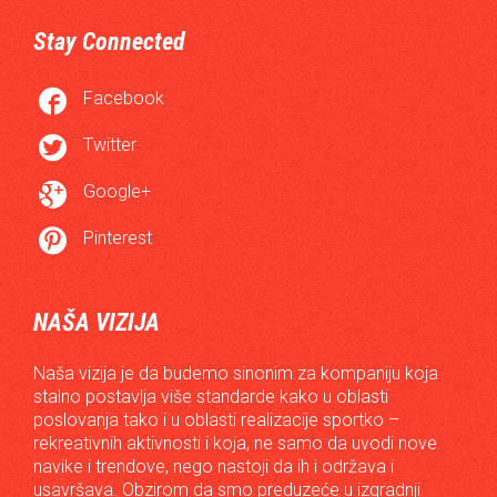
Stay Connected

Facebook

Twitter

Google+

Pinterest
NAŠA VIZIJA
Naša vizija je da budemo sinonim za kompaniju koja
stalno postavlja više standarde kako u oblasti
poslovanja tako i u oblasti realizacije sportko –
rekreativnih aktivnosti i koja, ne samo da uvodi nove
navike i trendove, nego nastoji da ih i održava i
usavršava. Obzirom da smo preduzeće u izgradnji