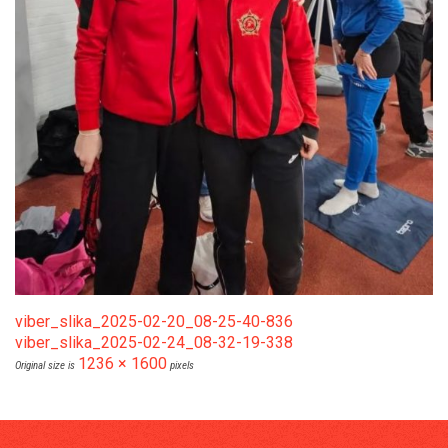
viber_slika_2025-02-20_08-25-40-836
viber_slika_2025-02-24_08-32-19-338
1236 × 1600
Original size is
pixels