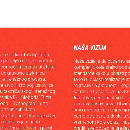
NAŠA VIZIJA
ski stadion Tušanj“ Tuzla
da poboljša uslove kvaliteta
Naša vizija je da budemo s
 pomoćnih terena i atletske
kompaniju koja stalno posta
 odigravanje utakmica i
standarde kako u oblasti p
je trenažnog procesa,
tako i u oblasti realizacije 
e stvorili što bolji uslovi za
rekreativnih aktivnosti i koja
iju takmičarskog i trenažnog
samo da uvodi nove navike 
risnika FK „Sloboda“ Tuzla i
trendove, nego nastoji da ih 
oda – Tehnograd“ Tuzla i
održava i usavršava. Obzir
portskih subjekata.
smo preduzeće u izgradnji n
 svojim primjerom također,
ćemo poslovati u dosluhu s
robuditi svijest naših
vremenom koje dolazi i nast
o važnosti očuvanja javnih
graditi sve potrebne građev