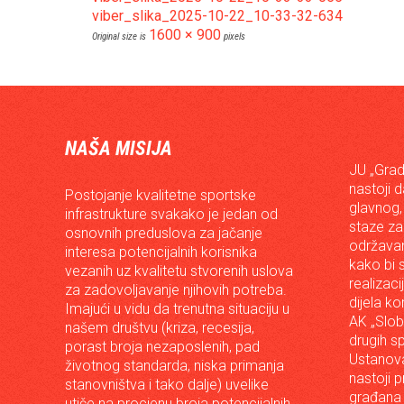
viber_slika_2025-10-22_10-33-32-634
1600 × 900
Original size is
pixels
NAŠA MISIJA
JU „Grad
nastoji 
Postojanje kvalitetne sportske
glavnog,
infrastrukture svakako je jedan od
staze za
osnovnih preduslova za jačanje
održavan
interesa potencijalnih korisnika
kako bi s
vezanih uz kvalitetu stvorenih uslova
realizac
za zadovoljavanje njihovih potreba.
dijela ko
Imajući u vidu da trenutna situaciju u
AK „Slob
našem društvu (kriza, recesija,
drugih s
porast broja nezaposlenih, pad
Ustanova
životnog standarda, niska primanja
nastoji p
stanovništva i tako dalje) uvelike
građana 
utiče na procjenu broja potencijalnih