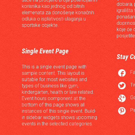
dobara, p
korisnika kao jednog od bitnih
igrališta
elemenata za donošenje konačnih
ponašanj
odluka o isplativosti ulaganja u
doprinos
sportske objekte.
koje će 
posjetite
Single Event Page
Stay C
This is a single event page with

F
sample content. This layout is
suitable for most websites and

Tw
types of business like gym,
kindergarten, health or law related.

G
Event hours component at the
bottom of this page shows all

Pi
instances of this single event. Build-
in sidebar widgets shows upcoming
events in the selected categories.