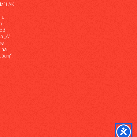
a“ i AK
 u
h
 od
da „A“
ne
a na
šanj“.