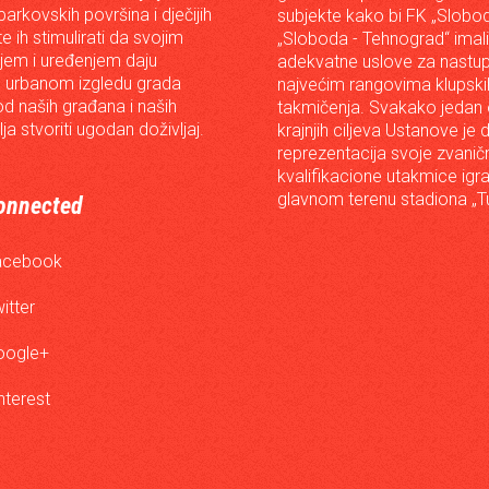
arkovskih površina i dječijih
subjekte kako bi FK „Slobod
 te ih stimulirati da svojim
„Sloboda - Tehnograd“ imali
em i uređenjem daju
adekvatne uslove za nastup
 urbanom izgledu grada
najvećim rangovima klupski
od naših građana i naših
takmičenja. Svakako jedan
lja stvoriti ugodan doživljaj.
krajnjih ciljeva Ustanove je 
reprezentacija svoje zvanič
kvalifikacione utakmice igr
glavnom terenu stadiona „Tu
onnected
acebook
itter
oogle+
nterest