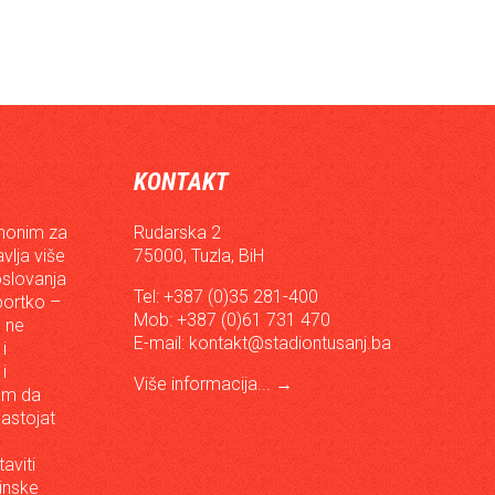
KONTAKT
inonim za
Rudarska 2
vlja više
75000, Tuzla, BiH
oslovanja
Tel: +387 (0)35 281-400
sportko –
Mob: +387 (0)61 731 470
, ne
E-mail:
kontakt@stadiontusanj.ba
i
i
Više informacija...
→
om da
astojat
aviti
inske