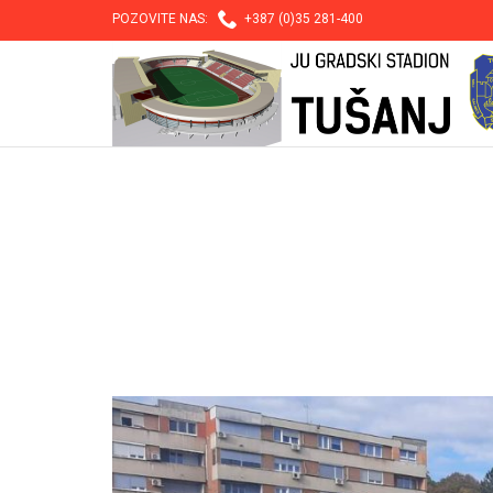

POZOVITE NAS:
+387 (0)35 281-400