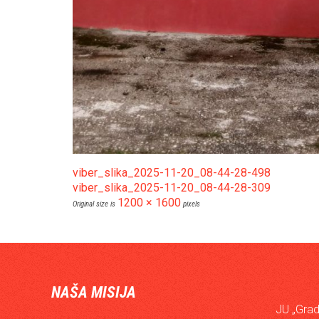
viber_slika_2025-11-20_08-44-28-498
viber_slika_2025-11-20_08-44-28-309
1200 × 1600
Original size is
pixels
NAŠA MISIJA
JU „Grad