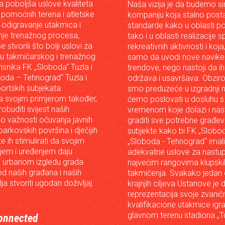
da poboljša uslove kvaliteta
Naša vizija je da budemo s
 pomoćnih terena i atletske
kompaniju koja stalno posta
 odigravanje utakmica i
standarde kako u oblasti p
je trenažnog procesa,
tako i u oblasti realizacije 
e stvorili što bolji uslovi za
rekreativnih aktivnosti i koja
iju takmičarskog i trenažnog
samo da uvodi nove navike 
risnika FK „Sloboda“ Tuzla i
trendove, nego nastoji da ih 
oda – Tehnograd“ Tuzla i
održava i usavršava. Obzir
portskih subjekata.
smo preduzeće u izgradnji n
 svojim primjerom također,
ćemo poslovati u dosluhu s
robuditi svijest naših
vremenom koje dolazi i nast
o važnosti očuvanja javnih
graditi sve potrebne građev
arkovskih površina i dječijih
subjekte kako bi FK „Slobod
 te ih stimulirati da svojim
„Sloboda - Tehnograd“ imali
em i uređenjem daju
adekvatne uslove za nastup
 urbanom izgledu grada
najvećim rangovima klupski
od naših građana i naših
takmičenja. Svakako jedan
lja stvoriti ugodan doživljaj.
krajnjih ciljeva Ustanove je 
reprezentacija svoje zvanič
kvalifikacione utakmice igr
glavnom terenu stadiona „Tu
onnected