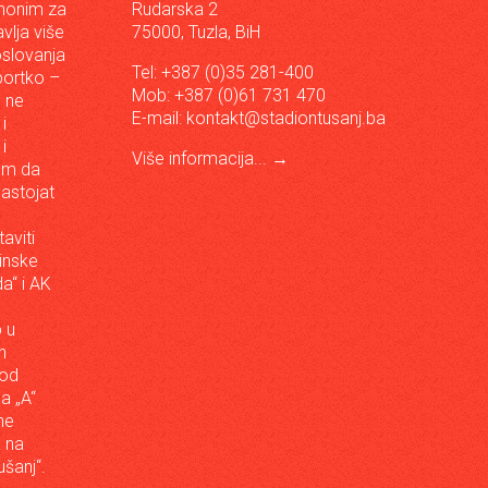
inonim za
Rudarska 2
vlja više
75000, Tuzla, BiH
oslovanja
Tel: +387 (0)35 281-400
sportko –
Mob: +387 (0)61 731 470
, ne
E-mail:
kontakt@stadiontusanj.ba
i
i
Više informacija...
→
om da
astojat
aviti
inske
a“ i AK
 u
h
 od
da „A“
ne
a na
šanj“.