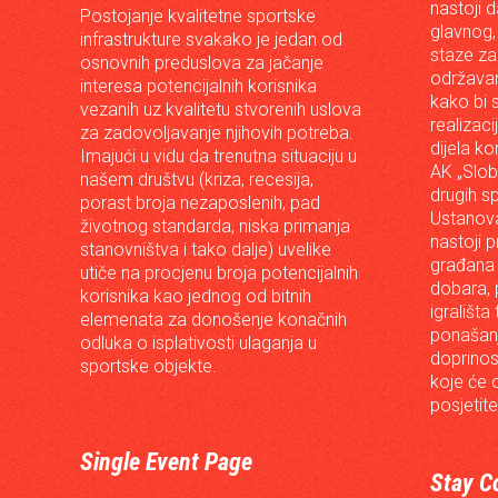
nastoji 
Postojanje kvalitetne sportske
glavnog,
infrastrukture svakako je jedan od
staze za
osnovnih preduslova za jačanje
održavan
interesa potencijalnih korisnika
kako bi s
vezanih uz kvalitetu stvorenih uslova
realizac
za zadovoljavanje njihovih potreba.
dijela ko
Imajući u vidu da trenutna situaciju u
AK „Slob
našem društvu (kriza, recesija,
drugih s
porast broja nezaposlenih, pad
Ustanova
životnog standarda, niska primanja
nastoji p
stanovništva i tako dalje) uvelike
građana 
utiče na procjenu broja potencijalnih
dobara, p
korisnika kao jednog od bitnih
igrališta
elemenata za donošenje konačnih
ponašanj
odluka o isplativosti ulaganja u
doprinos
sportske objekte.
koje će 
posjetite
Single Event Page
Stay C