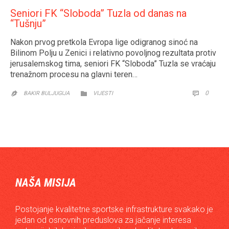
Seniori FK “Sloboda” Tuzla od danas na
“Tušnju”
Nakon prvog pretkola Evropa lige odigranog sinoć na
Bilinom Polju u Zenici i relativno povoljnog rezultata protiv
jerusalemskog tima, seniori FK “Sloboda” Tuzla se vraćaju
trenažnom procesu na glavni teren…
CATEGORY
COMM
0


BAKIR BULJUGIJA
VIJESTI

NAŠA MISIJA
Postojanje kvalitetne sportske infrastrukture svakako je
jedan od osnovnih preduslova za jačanje interesa