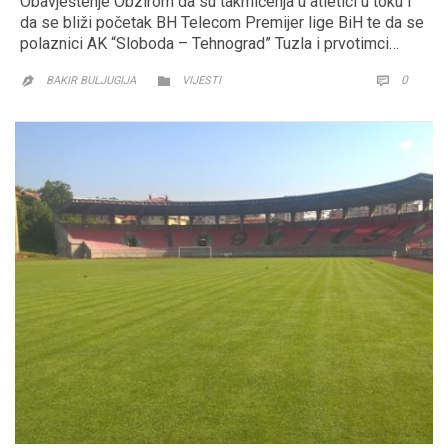
Obavještenje Obzirom da su takmičenja u atletici u toku i
da se bliži početak BH Telecom Premijer lige BiH te da se
polaznici AK “Sloboda – Tehnograd” Tuzla i prvotimci…
CATEGORY
COMM
0


BAKIR BULJUGIJA
VIJESTI
