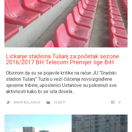
Lickanje stadiona Tušanj za početak sezone
2016/2017 BH Telecom Premijer lige BiH
Obzirom da su se pojavile kritike na račun JU “Gradski
stadion Tušanj” Tuzla u vezi čišćenja novoizgrađene
sjeverne tribine, uposlenici Ustanove su pokrenuli sve
aktivnosti kako bi se ista dovela…
CATEGORY
COMM
0


BAKIR BULJUGIJA
VIJESTI
