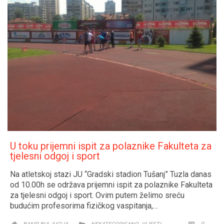
U toku prijemni ispit za polaznike Fakulteta za
tjelesni odgoj i sport
Na atletskoj stazi JU “Gradski stadion Tušanj” Tuzla danas
od 10.00h se održava prijemni ispit za polaznike Fakulteta
za tjelesni odgoj i sport. Ovim putem želimo sreću
budućim profesorima fizičkog vaspitanja,…
CATEGORY
COMM