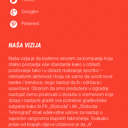


Google+

Pinterest
NAŠA VIZIJA
Naša vizija je da budemo sinonim za kompaniju koja
stalno postavlja više standarde kako u oblasti
poslovanja tako i u oblasti realizacije sportko –
rekreativnih aktivnosti i koja, ne samo da uvodi nove
navike i trendove, nego nastoji da ih i održava i
usavršava. Obzirom da smo preduzeće u izgradnji
nastojat ćemo poslovati u dosluhu s vremenom koje
dolazi i nastaviti graditi sve potrebne građevinske
subjekte kako bi FK „Sloboda“ i AK „Sloboda -
Tehnograd“ imali adekvatne uslove za nastup u
najvećim rangovima klupskih takmičenja. Svakako
jedan od krajnjih ciljeva Ustanove je da „A“