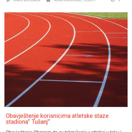
,
0


BAKIR BULJUGIJA
NEKATEGORISANO
VIJESTI

Obavještenje korisnicima atletske staze
stadiona” Tušanj”