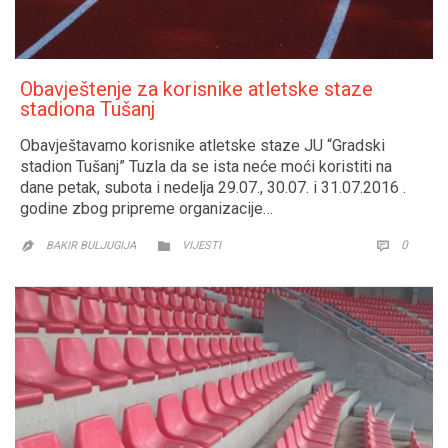
Obavještenje za korisnike atletske staze
stadiona Tušanj
Obavještavamo korisnike atletske staze JU “Gradski
stadion Tušanj” Tuzla da se ista neće moći koristiti na
dane petak, subota i nedelja 29.07., 30.07. i 31.07.2016 .
godine zbog pripreme organizacije…
CATEGORY
COMM
0


BAKIR BULJUGIJA
VIJESTI
