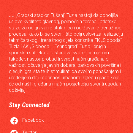
JU „Gradski stadion Tušanj“ Tuzla nastoji da poboljša
uslove kvaliteta glavnog, pomoćnih terena i atletske
staze za odigravanje utakmica i održavanje trenažnog
procesa, kako bi se stvorili što bolji uslovi za realizaciju
takmičarskog i trenažnog dijela korisnika FK „Sloboda“
Tuzla i AK „Sloboda – Tehnograd“ Tuzla i drugih
sportskih subjekata. Ustanova svojim primjerom
također, nastoji probuditi svijest naših građana o
važnosti očuvanja javnih dobara, parkovskih površina i
dječijih igrališta te ih stimulirati da svojim ponašanjem i
uređenjem daju doprinos urbanom izgledu grada koje
će od naših građana i naših posjetitelja stvoriti ugodan
doživljaj.
Stay Connected

Facebook
Twitter