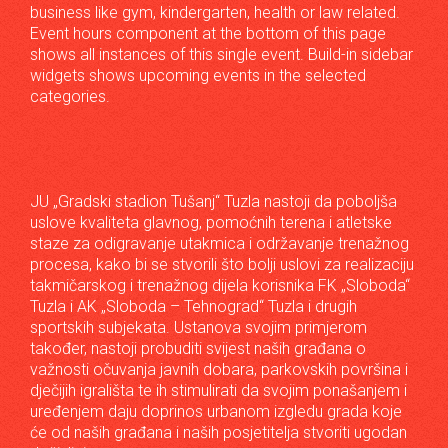
business like gym, kindergarten, health or law related.
Event hours component at the bottom of this page
shows all instances of this single event. Build-in sidebar
widgets shows upcoming events in the selected
categories.
JU „Gradski stadion Tušanj“ Tuzla nastoji da poboljša
uslove kvaliteta glavnog, pomoćnih terena i atletske
staze za odigravanje utakmica i održavanje trenažnog
procesa, kako bi se stvorili što bolji uslovi za realizaciju
takmičarskog i trenažnog dijela korisnika FK „Sloboda“
Tuzla i AK „Sloboda – Tehnograd“ Tuzla i drugih
sportskih subjekata. Ustanova svojim primjerom
također, nastoji probuditi svijest naših građana o
važnosti očuvanja javnih dobara, parkovskih površina i
dječijih igrališta te ih stimulirati da svojim ponašanjem i
uređenjem daju doprinos urbanom izgledu grada koje
će od naših građana i naših posjetitelja stvoriti ugodan