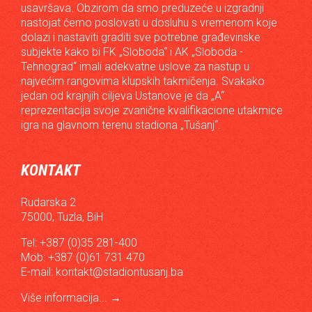
usavršava. Obzirom da smo preduzeće u izgradnji
nastojat ćemo poslovati u dosluhu s vremenom koje
dolazi i nastaviti graditi sve potrebne građevinske
subjekte kako bi FK „Sloboda“ i AK „Sloboda -
Tehnograd“ imali adekvatne uslove za nastup u
najvećim rangovima klupskih takmičenja. Svakako
jedan od krajnjih ciljeva Ustanove je da „A“
reprezentacija svoje zvanične kvalifikacione utakmice
igra na glavnom terenu stadiona „Tušanj“.
KONTAKT
Rudarska 2
75000, Tuzla, BiH
Tel: +387 (0)35 281-400
Mob: +387 (0)61 731 470
E-mail:
kontakt@stadiontusanj.ba
Više informacija...
→