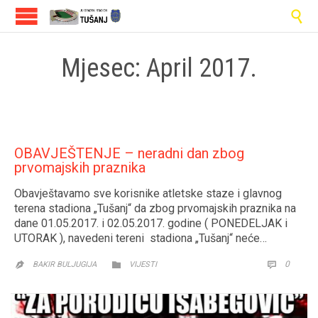

Mjesec:
April 2017.
OBAVJEŠTENJE – neradni dan zbog
prvomajskih praznika
Obavještavamo sve korisnike atletske staze i glavnog
terena stadiona „Tušanj“ da zbog prvomajskih praznika na
dane 01.05.2017. i 02.05.2017. godine ( PONEDELJAK i
UTORAK ), navedeni tereni stadiona „Tušanj“ neće…
CATEGORY
COMM
0


BAKIR BULJUGIJA
VIJESTI
