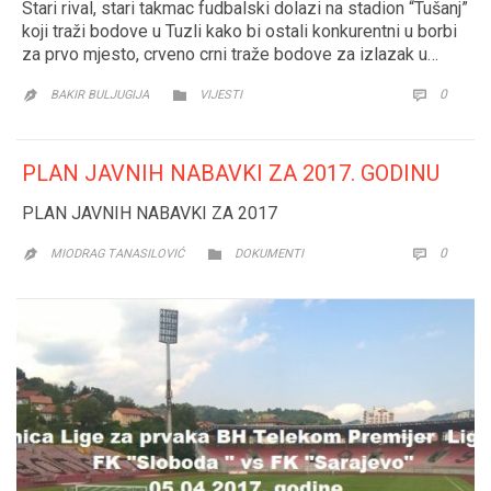
Stari rival, stari takmac fudbalski dolazi na stadion “Tušanj”
koji traži bodove u Tuzli kako bi ostali konkurentni u borbi
za prvo mjesto, crveno crni traže bodove za izlazak u…
CATEGORY
COMM
0


BAKIR BULJUGIJA
VIJESTI

PLAN JAVNIH NABAVKI ZA 2017. GODINU
PLAN JAVNIH NABAVKI ZA 2017
CATEGORY
COMM
0


MIODRAG TANASILOVIĆ
DOKUMENTI
