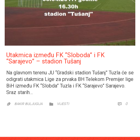
Utakmica između FK “Sloboda” i FK
“Sarajevo” – stadion Tušanj
Na glavnom terenu JU “Gradski stadion Tušanj” Tuzla će se
odigrati utakmica Lige za prvaka BH Telekom Premijer lige
BiH između FK “Slobda” Tuzla i FK “Sarajevo” Sarajevo.
Sraz starih…
CATEGORY
COMM
0


BAKIR BULJUGIJA
VIJESTI
