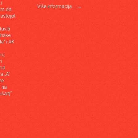
i
Više informacija...
→
om da
astojat
aviti
inske
a“ i AK
 u
h
 od
da „A“
ne
a na
šanj“.