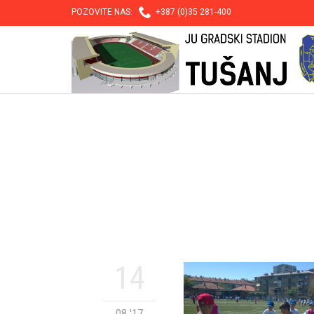

POZOVITE NAS:
+387 (0)35 281-400
14
08 '17