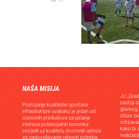
NAŠA MISIJA
JU „Grad
nastoji 
Postojanje kvalitetne sportske
glavnog,
infrastrukture svakako je jedan od
staze za
osnovnih preduslova za jačanje
održavan
interesa potencijalnih korisnika
kako bi s
vezanih uz kvalitetu stvorenih uslova
realizac
za zadovoljavanje njihovih potreba.