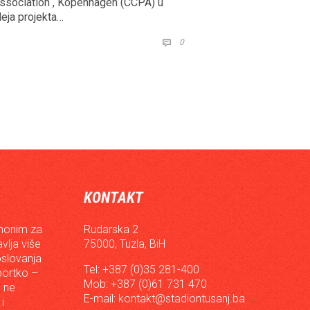
Association , Kopenhagen (CCPA) u
deja projekta…
COMMENTS
0

KONTAKT
inonim za
Rudarska 2
vlja više
75000, Tuzla, BiH
oslovanja
Tel: +387 (0)35 281-400
sportko –
Mob: +387 (0)61 731 470
, ne
E-mail:
kontakt@stadiontusanj.ba
i