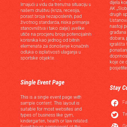
dijela ko
Imajući u vidu da trenutna situaciju u
AK „Slob
našem društvu (kriza, recesija,
drugih s
porast broja nezaposlenih, pad
Ustanova
životnog standarda, niska primanja
nastoji p
stanovništva i tako dalje) uvelike
građana 
utiče na procjenu broja potencijalnih
dobara, p
korisnika kao jednog od bitnih
igrališta
elemenata za donošenje konačnih
ponašanj
odluka o isplativosti ulaganja u
doprinos
sportske objekte.
koje će 
posjetite
Single Event Page
Stay C
This is a single event page with

F
sample content. This layout is
suitable for most websites and

Tw
types of business like gym,
kindergarten, health or law related.

G
Event hours component at the