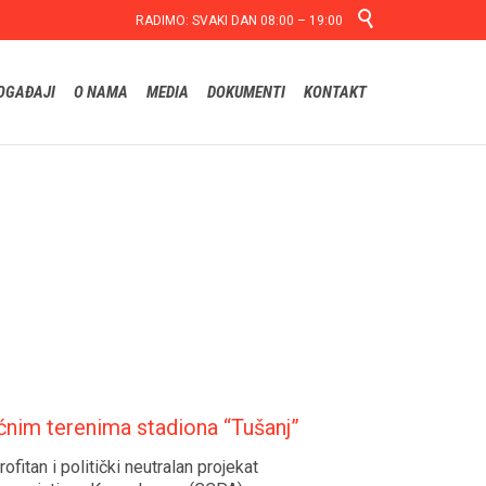

RADIMO: SVAKI DAN 08:00 – 19:00
Skip
OGAĐAJI
O NAMA
MEDIA
DOKUMENTI
KONTAKT
to
content
nim terenima stadiona “Tušanj”
fitan i politički neutralan projekat