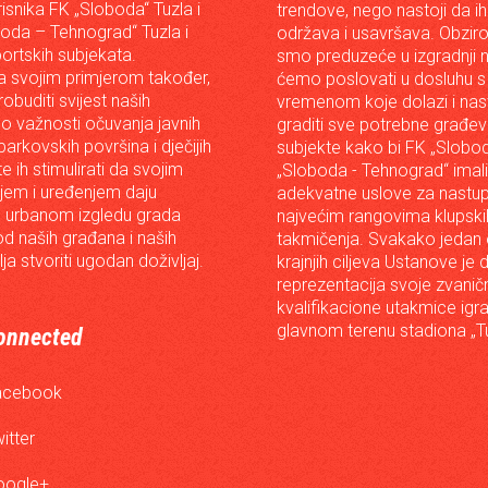
risnika FK „Sloboda“ Tuzla i
trendove, nego nastoji da ih 
oda – Tehnograd“ Tuzla i
održava i usavršava. Obzir
portskih subjekata.
smo preduzeće u izgradnji n
 svojim primjerom također,
ćemo poslovati u dosluhu s
robuditi svijest naših
vremenom koje dolazi i nast
o važnosti očuvanja javnih
graditi sve potrebne građev
arkovskih površina i dječijih
subjekte kako bi FK „Slobod
 te ih stimulirati da svojim
„Sloboda - Tehnograd“ imali
em i uređenjem daju
adekvatne uslove za nastup
 urbanom izgledu grada
najvećim rangovima klupski
od naših građana i naših
takmičenja. Svakako jedan
lja stvoriti ugodan doživljaj.
krajnjih ciljeva Ustanove je 
reprezentacija svoje zvanič
kvalifikacione utakmice igr
glavnom terenu stadiona „Tu
onnected
acebook
itter
oogle+