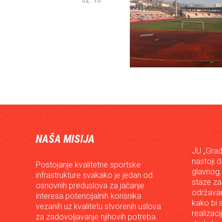
NAŠA MISIJA
JU „Grad
nastoji 
Postojanje kvalitetne sportske
glavnog,
infrastrukture svakako je jedan od
staze za
osnovnih preduslova za jačanje
održavan
interesa potencijalnih korisnika
kako bi s
vezanih uz kvalitetu stvorenih uslova
realizac
za zadovoljavanje njihovih potreba.