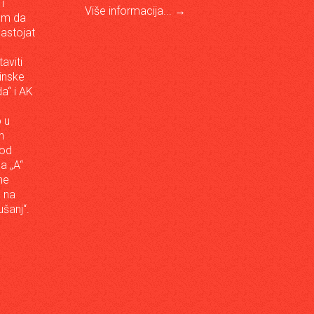
i
Više informacija...
→
om da
astojat
aviti
inske
a“ i AK
 u
h
 od
da „A“
ne
a na
šanj“.