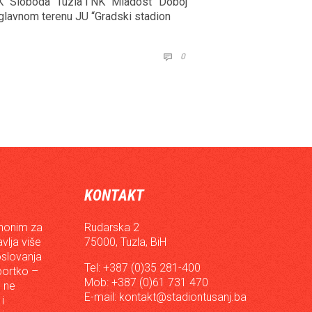
 “Sloboda” Tuzla i NK “Mladost” Doboj
 glavnom terenu JU “Gradski stadion
COMMENTS
0

KONTAKT
inonim za
Rudarska 2
vlja više
75000, Tuzla, BiH
oslovanja
Tel: +387 (0)35 281-400
sportko –
Mob: +387 (0)61 731 470
, ne
E-mail:
kontakt@stadiontusanj.ba
i