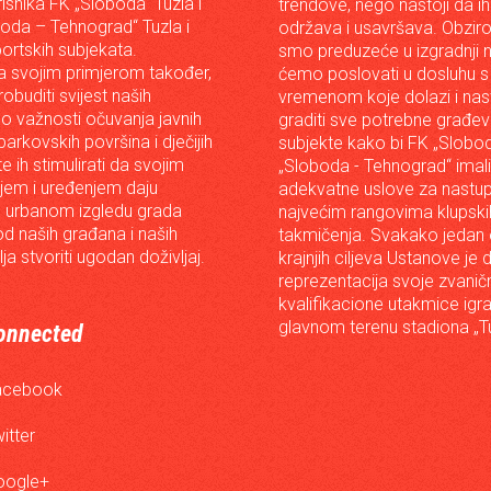
risnika FK „Sloboda“ Tuzla i
trendove, nego nastoji da ih 
oda – Tehnograd“ Tuzla i
održava i usavršava. Obzir
portskih subjekata.
smo preduzeće u izgradnji n
 svojim primjerom također,
ćemo poslovati u dosluhu s
robuditi svijest naših
vremenom koje dolazi i nast
o važnosti očuvanja javnih
graditi sve potrebne građev
arkovskih površina i dječijih
subjekte kako bi FK „Slobod
 te ih stimulirati da svojim
„Sloboda - Tehnograd“ imali
em i uređenjem daju
adekvatne uslove za nastup
 urbanom izgledu grada
najvećim rangovima klupski
od naših građana i naših
takmičenja. Svakako jedan
lja stvoriti ugodan doživljaj.
krajnjih ciljeva Ustanove je 
reprezentacija svoje zvanič
kvalifikacione utakmice igr
glavnom terenu stadiona „Tu
onnected
acebook
itter
oogle+