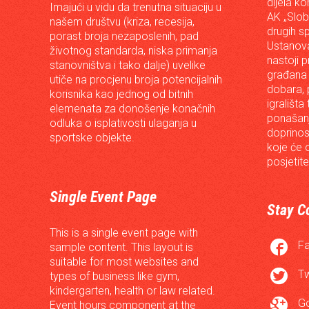
dijela ko
Imajući u vidu da trenutna situaciju u
AK „Slob
našem društvu (kriza, recesija,
drugih s
porast broja nezaposlenih, pad
Ustanova
životnog standarda, niska primanja
nastoji p
stanovništva i tako dalje) uvelike
građana 
utiče na procjenu broja potencijalnih
dobara, p
korisnika kao jednog od bitnih
igrališta
elemenata za donošenje konačnih
ponašanj
odluka o isplativosti ulaganja u
doprinos
sportske objekte.
koje će 
posjetite
Single Event Page
Stay C
This is a single event page with

F
sample content. This layout is
suitable for most websites and

Tw
types of business like gym,
kindergarten, health or law related.

G
Event hours component at the