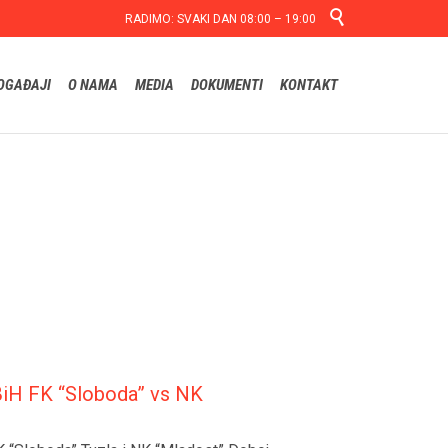

RADIMO: SVAKI DAN 08:00 – 19:00
Skip
OGAĐAJI
O NAMA
MEDIA
DOKUMENTI
KONTAKT
to
content
BiH FK “Sloboda” vs NK