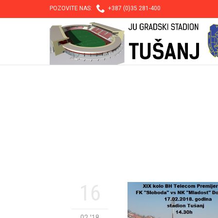

POZOVITE NAS:
+387 (0)35 281-400
16
02 '18