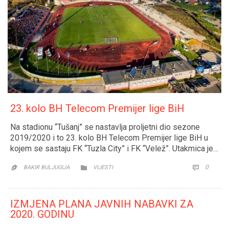
23. kolo BH Telecom Premijer lige BiH
Na stadionu “Tušanj” se nastavlja proljetni dio sezone
2019/2020 i to 23. kolo BH Telecom Premijer lige BiH u
kojem se sastaju FK “Tuzla City” i FK “Velež”. Utakmica je…
CATEGORY
COMM
0


BAKIR BULJUGIJA
VIJESTI

IZMJENA PLANA JAVNIH NABAVKI ZA
2020. GODINU