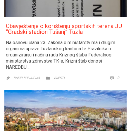
Obavještenje o korištenju sportskih terena JU
“Gradski stadion Tušanj” Tuzla
Na osnovu člana 23. Zakona o ministarstvima i drugim
organima uprave Tuzlanskog kantona te Pravilnika o
organiziranju i načinu rada Kriznog štaba Federalnog
ministarstva zdravstva TK-a, Krizni štab donosi
NAREDBU…
CATEGORY
COMM
0


BAKIR BULJUGIJA
VIJESTI
