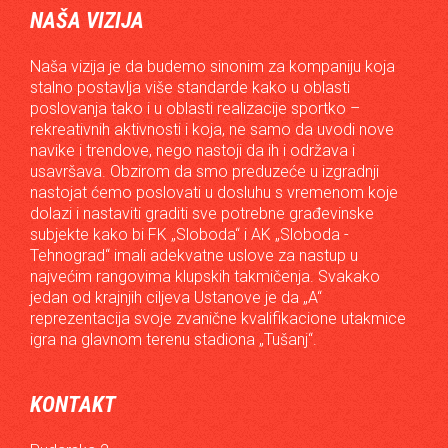
NAŠA VIZIJA
Naša vizija je da budemo sinonim za kompaniju koja
stalno postavlja više standarde kako u oblasti
poslovanja tako i u oblasti realizacije sportko –
rekreativnih aktivnosti i koja, ne samo da uvodi nove
navike i trendove, nego nastoji da ih i održava i
usavršava. Obzirom da smo preduzeće u izgradnji
nastojat ćemo poslovati u dosluhu s vremenom koje
dolazi i nastaviti graditi sve potrebne građevinske
subjekte kako bi FK „Sloboda“ i AK „Sloboda -
Tehnograd“ imali adekvatne uslove za nastup u
najvećim rangovima klupskih takmičenja. Svakako
jedan od krajnjih ciljeva Ustanove je da „A“
reprezentacija svoje zvanične kvalifikacione utakmice
igra na glavnom terenu stadiona „Tušanj“.
KONTAKT