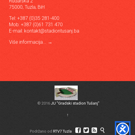
Rudarska 2
75000, Tuzla, BiH
Tel: +387 (0)35 281-400
Mob: +387 (0)61 731 470
E-mail:
kontakt@stadiontusanj.ba
Više informacija...
→
© 2016
JU "Gradski stadion Tušanj"
↑




Podržano od
RTV7 Tuzla