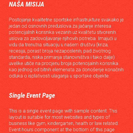
NAŠA MISIJA
Postojanje kvalitetne sportske infrastrukture svakako je
jedan od osnovnih preduslova za jačanje interesa
potencijalnih korisnika vezanih uz kvalitetu stvorenih
uslova za zadovoljavanje njihovih potreba. Imajući u
vidu da trenutna situaciju u našem društvu (kriza,
recesija, porast broja nezaposlenih, pad životnog
standarda, niska primanja stanovništva i tako dalje)
uvelike utiče na procjenu broja potencijalnih korisnika
kao jednog od bitnih elemenata za donošenje konačnih
odluka o isplativosti ulaganja u sportske objekte.
Single Event Page
This is a single event page with sample content. This
layout is suitable for most websites and types of
business like gym, kindergarten, health or law related.
Event hours component at the bottom of this page