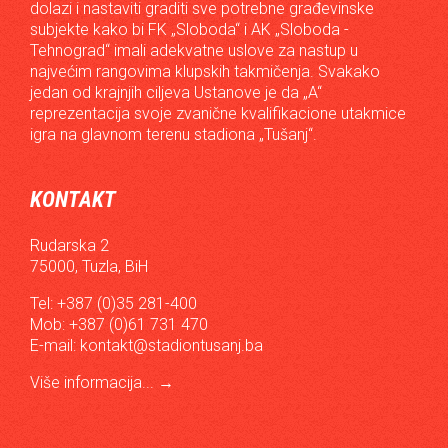
dolazi i nastaviti graditi sve potrebne građevinske
subjekte kako bi FK „Sloboda“ i AK „Sloboda -
Tehnograd“ imali adekvatne uslove za nastup u
najvećim rangovima klupskih takmičenja. Svakako
jedan od krajnjih ciljeva Ustanove je da „A“
reprezentacija svoje zvanične kvalifikacione utakmice
igra na glavnom terenu stadiona „Tušanj“.
KONTAKT
Rudarska 2
75000, Tuzla, BiH
Tel: +387 (0)35 281-400
Mob: +387 (0)61 731 470
E-mail:
kontakt@stadiontusanj.ba
Više informacija...
→