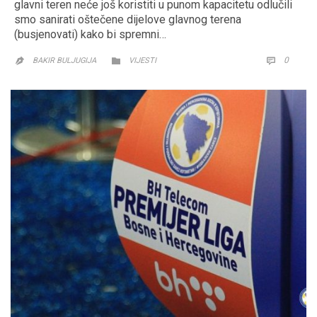
glavni teren neće još koristiti u punom kapacitetu odlučili
smo sanirati oštečene dijelove glavnog terena
(busjenovati) kako bi spremni…
CATEGORY
COMM
0


BAKIR BULJUGIJA
VIJESTI
