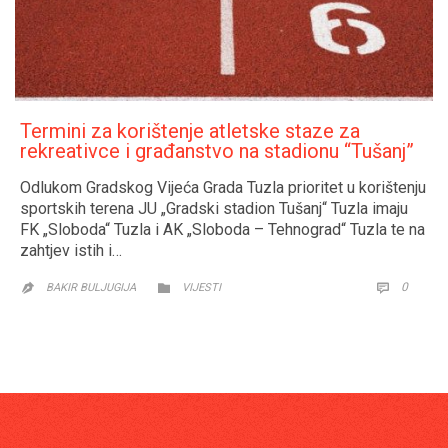
Termini za korištenje atletske staze za
rekreativce i građanstvo na stadionu “Tušanj”
Odlukom Gradskog Vijeća Grada Tuzla prioritet u korištenju
sportskih terena JU „Gradski stadion Tušanj“ Tuzla imaju
FK „Sloboda“ Tuzla i AK „Sloboda – Tehnograd“ Tuzla te na
zahtjev istih i…
CATEGORY
COMM
0


BAKIR BULJUGIJA
VIJESTI
