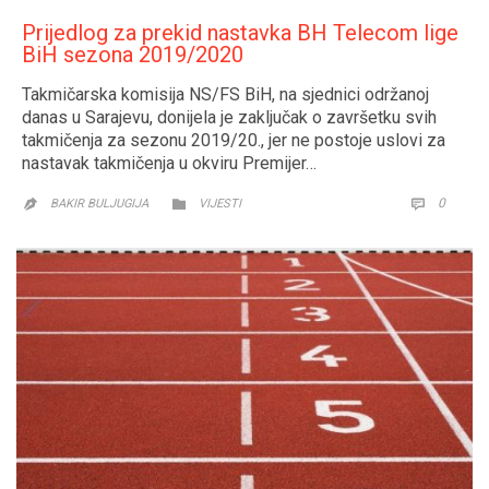
Prijedlog za prekid nastavka BH Telecom lige
BiH sezona 2019/2020
Takmičarska komisija NS/FS BiH, na sjednici održanoj
danas u Sarajevu, donijela je zaključak o završetku svih
takmičenja za sezonu 2019/20., jer ne postoje uslovi za
nastavak takmičenja u okviru Premijer…
CATEGORY
COMM
0


BAKIR BULJUGIJA
VIJESTI
