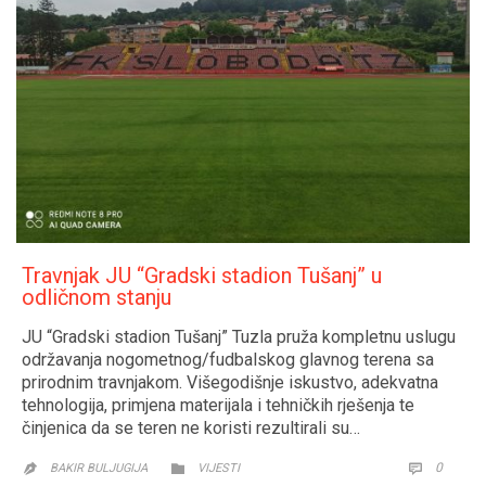
Travnjak JU “Gradski stadion Tušanj” u
odličnom stanju
JU “Gradski stadion Tušanj” Tuzla pruža kompletnu uslugu
održavanja nogometnog/fudbalskog glavnog terena sa
prirodnim travnjakom. Višegodišnje iskustvo, adekvatna
tehnologija, primjena materijala i tehničkih rješenja te
činjenica da se teren ne koristi rezultirali su…
CATEGORY
COMM
0


BAKIR BULJUGIJA
VIJESTI
