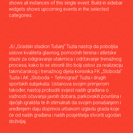
shows all instances of this single event. Build-in sidebar
widgets shows upcoming events in the selected
categories.
JU „Gradski stadion Tušanj“ Tuzla nastoji da poboljša
uslove kvaliteta glavnog, pomoćnih terena i atletske
staze za odigravanje utakmica i održavanje trenažnog
procesa, kako bi se stvorili što bolji uslovi za realizaciju
takmičarskog i trenažnog dijela korisnika FK „Sloboda“
Tuzla i AK „Sloboda – Tehnograd“ Tuzla i drugih
sportskih subjekata. Ustanova svojim primjerom
također, nastoji probuditi svijest naših građana o
važnosti očuvanja javnih dobara, parkovskih površina i
dječijih igrališta te ih stimulirati da svojim ponašanjem i
uređenjem daju doprinos urbanom izgledu grada koje
će od naših građana i naših posjetitelja stvoriti ugodan
doživljaj.