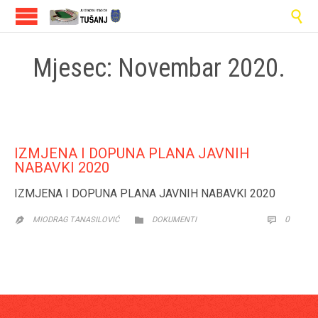

Mjesec:
Novembar 2020.
IZMJENA I DOPUNA PLANA JAVNIH
NABAVKI 2020
IZMJENA I DOPUNA PLANA JAVNIH NABAVKI 2020
CATEGORY
COMM
0


MIODRAG TANASILOVIĆ
DOKUMENTI
