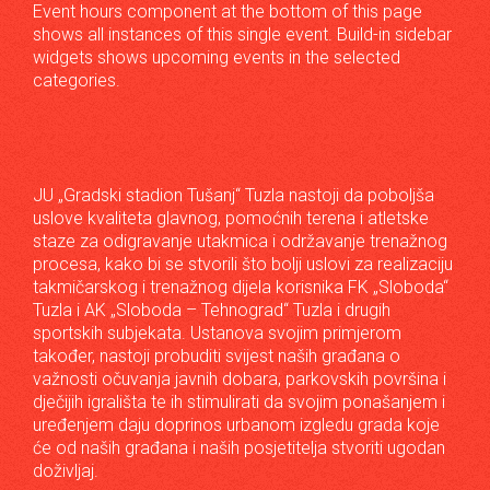
Event hours component at the bottom of this page
shows all instances of this single event. Build-in sidebar
widgets shows upcoming events in the selected
categories.
JU „Gradski stadion Tušanj“ Tuzla nastoji da poboljša
uslove kvaliteta glavnog, pomoćnih terena i atletske
staze za odigravanje utakmica i održavanje trenažnog
procesa, kako bi se stvorili što bolji uslovi za realizaciju
takmičarskog i trenažnog dijela korisnika FK „Sloboda“
Tuzla i AK „Sloboda – Tehnograd“ Tuzla i drugih
sportskih subjekata. Ustanova svojim primjerom
također, nastoji probuditi svijest naših građana o
važnosti očuvanja javnih dobara, parkovskih površina i
dječijih igrališta te ih stimulirati da svojim ponašanjem i
uređenjem daju doprinos urbanom izgledu grada koje
će od naših građana i naših posjetitelja stvoriti ugodan
doživljaj.