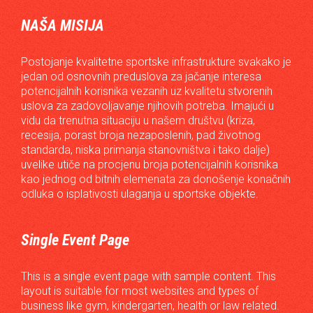
NAŠA MISIJA
Postojanje kvalitetne sportske infrastrukture svakako je
jedan od osnovnih preduslova za jačanje interesa
potencijalnih korisnika vezanih uz kvalitetu stvorenih
uslova za zadovoljavanje njihovih potreba. Imajući u
vidu da trenutna situaciju u našem društvu (kriza,
recesija, porast broja nezaposlenih, pad životnog
standarda, niska primanja stanovništva i tako dalje)
uvelike utiče na procjenu broja potencijalnih korisnika
kao jednog od bitnih elemenata za donošenje konačnih
odluka o isplativosti ulaganja u sportske objekte.
Single Event Page
This is a single event page with sample content. This
layout is suitable for most websites and types of
business like gym, kindergarten, health or law related.