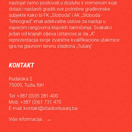
nastojat ćemo poslovati u dosluhu s vremenom koje
dolazi i nastaviti graditi sve potrebne građevinske
subjekte kako bi FK „Sloboda“ i AK „Sloboda -
Tehnograd“ imali adekvatne uslove za nastup u
najvećim rangovima klupskih takmičenja. Svakako
jedan od krajnjih ciljeva Ustanove je da „A“
reprezentacija svoje zvanične kvalifikacione utakmice
igra na glavnom terenu stadiona „Tušanj“.
KONTAKT
Rudarska 2
75000, Tuzla, BiH
Tel: +387 (0)35 281-400
Mob: +387 (0)61 731 470
E-mail:
kontakt@stadiontusanj.ba
Više informacija...
→